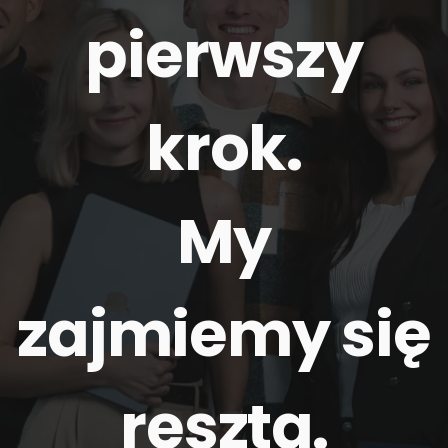
pierwszy
krok.
My
zajmiemy się
resztą
.