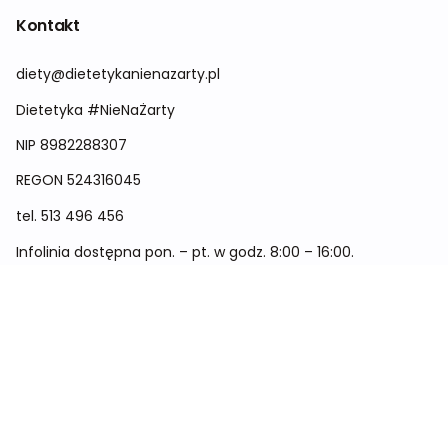
Kontakt
diety@dietetykanienazarty.pl
Dietetyka #NieNaŻarty
NIP 8982288307
REGON
524316045
tel.
513 496 456
Infolinia dostępna pon. – pt. w godz. 8:00 – 16:00.
Menu
Cennik
Dieta dla kobiet
Dieta dla mężczyzn