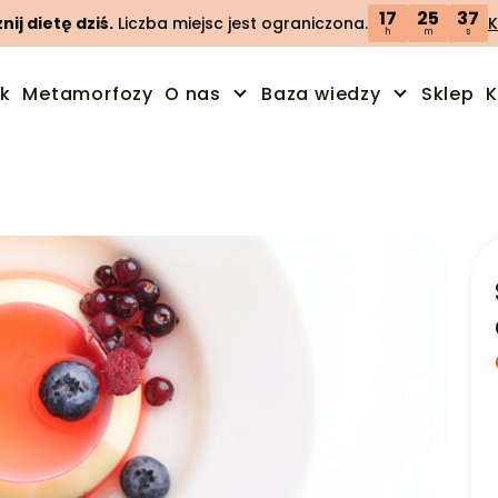
17
25
36
ij dietę dziś.
Liczba miejsc jest ograniczona.
K
h
m
s
ik
Metamorfozy
O nas
Baza wiedzy
Sklep
K