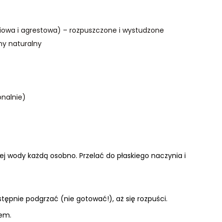
niowa i agrestowa) – rozpuszczone i wystudzone
y naturalny
onalnie)
j wody każdą osobno. Przelać do płaskiego naczynia i
tępnie podgrzać (nie gotować!), aż się rozpuści.
lem.