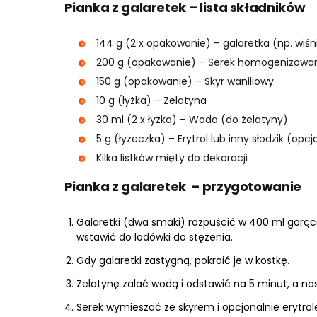
Pianka z galaretek – lista składników
144 g (2 x opakowanie) – galaretka (np. wiś
200 g (opakowanie) – Serek homogenizowan
150 g (opakowanie) – Skyr waniliowy
10 g (łyżka) – Żelatyna
30 ml (2 x łyżka) – Woda (do żelatyny)
5 g (łyżeczka) – Erytrol lub inny słodzik (opcj
Kilka listków mięty do dekoracji
Pianka z galaretek – przygotowanie
Galaretki (dwa smaki) rozpuścić w 400 ml gorące
wstawić do lodówki do stężenia.
Gdy galaretki zastygną, pokroić je w kostkę.
Żelatynę zalać wodą i odstawić na 5 minut, a nas
Serek wymieszać ze skyrem i opcjonalnie erytro