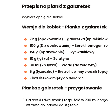
Przepis na pianki z galaretek
Wybierz opcję dla siebie!
Wersja dla kobiet – Pianka z galaretek
72 g (opakowanie) – galaretka (np. wiśnio
100 g (½ x opakowanie) – Serek homogeniz
150 g (opakowanie) – Skyr waniliowy
10 g (łyżka) – Żelatyna
30 ml (2 x łyżka) – Woda (do żelatyny)
5 g (łyżeczka) – Erytrol lub inny słodzik (opc
Kilka listków mięty do dekoracji
Pianka z galaretek – przygotowanie
Galaretki (dwa smaki) rozpuścić w 200 ml gorące
wstawić do lodówki do stężenia.