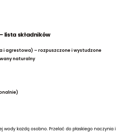
 – lista składników
wa i agrestowa) – rozpuszczone i wystudzone
owany naturalny
jonalnie)
j wody każdą osobno. Przelać do płaskiego naczynia i