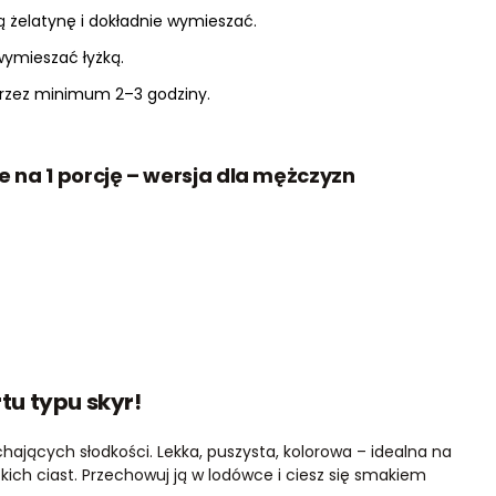
 żelatynę i dokładnie wymieszać.
wymieszać łyżką.
przez minimum 2–3 godziny.
e na 1 porcję – wersja dla mężczyzn
rtu typu skyr!
chających słodkości. Lekka, puszysta, kolorowa – idealna na
żkich ciast. Przechowuj ją w lodówce i ciesz się smakiem