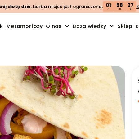
01
58
26
ij dietę dziś.
Liczba miejsc jest ograniczona.
K
h
m
s
ik
Metamorfozy
O nas
Baza wiedzy
Sklep
K