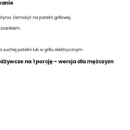
wanie
Gyros. Usmażyć na patelni grillowej.
czosnkiem.
 suchej patelni lub w grillu elektrycznym.
odżywcze na 1 porcję – wersja dla mężczyzn