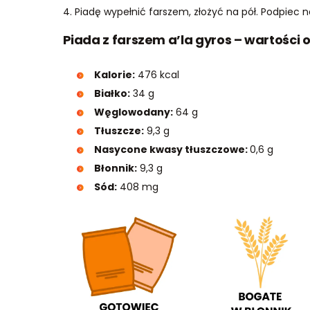
4. Piadę wypełnić farszem, złożyć na pół. Podpiec na
Piada z farszem a’la gyros – wartości 
Kalorie:
476 kcal
Białko:
34 g
Węglowodany:
64 g
Tłuszcze:
9,3 g
Nasycone kwasy tłuszczowe:
0,6 g
Błonnik:
9,3 g
Sód:
408 mg