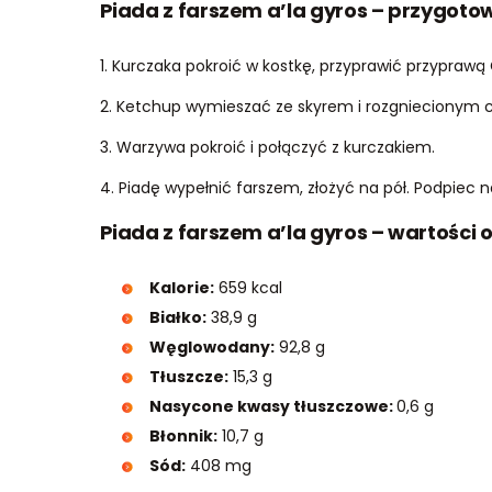
Piada z farszem a’la gyros – przygoto
1. Kurczaka pokroić w kostkę, przyprawić przyprawą 
2. Ketchup wymieszać ze skyrem i rozgniecionym 
3. Warzywa pokroić i połączyć z kurczakiem.
4. Piadę wypełnić farszem, złożyć na pół. Podpiec na
Piada z farszem a’la gyros – wartości 
Kalorie:
659 kcal
Białko:
38,9 g
Węglowodany:
92,8 g
Tłuszcze:
15,3 g
Nasycone kwasy tłuszczowe:
0,6 g
Błonnik:
10,7 g
Sód:
408 mg