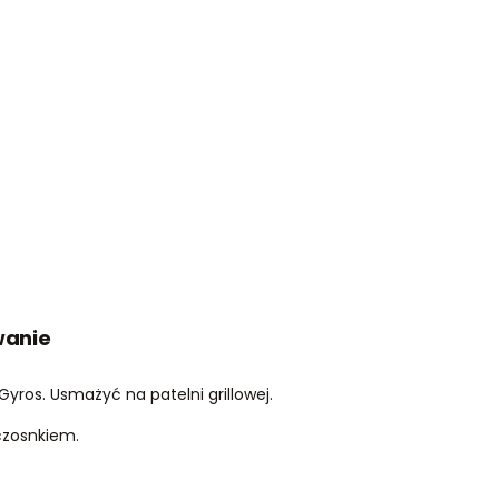
wanie
Gyros. Usmażyć na patelni grillowej.
czosnkiem.