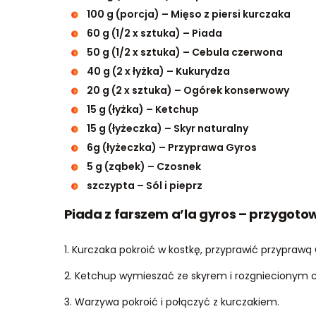
100 g (porcja) – Mięso z piersi kurczaka
60 g (1/2 x sztuka) – Piada
50 g (1/2 x sztuka) – Cebula czerwona
40 g (2 x łyżka) – Kukurydza
20 g (2 x sztuka) – Ogórek konserwowy
15 g (łyżka) – Ketchup
15 g (łyżeczka) – Skyr naturalny
6g (łyżeczka) – Przyprawa Gyros
5 g (ząbek) – Czosnek
szczypta – Sól i pieprz
Piada z farszem a’la gyros – przygoto
1. Kurczaka pokroić w kostkę, przyprawić przyprawą 
2. Ketchup wymieszać ze skyrem i rozgniecionym 
3. Warzywa pokroić i połączyć z kurczakiem.