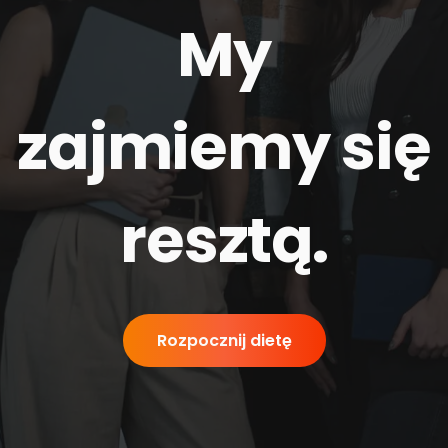
My
zajmiemy się
resztą
.
Rozpocznij dietę