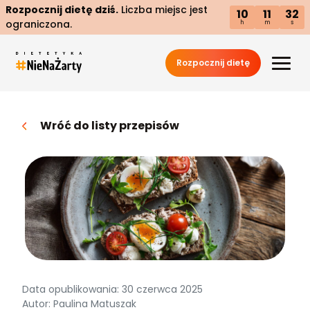
Rozpocznij dietę dziś.
Liczba miejsc jest
10
11
31
ograniczona.
h
m
s
Rozpocznij dietę
Wróć do listy przepisów
Data opublikowania: 30 czerwca 2025
Autor: Paulina Matuszak