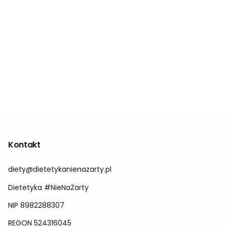
Kontakt
diety@dietetykanienazarty.pl
Dietetyka #NieNaŻarty
NIP 8982288307
REGON
524316045