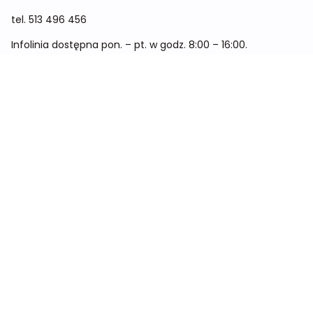
tel.
513 496 456
Infolinia dostępna pon. – pt. w godz. 8:00 – 16:00.
Menu
Cennik
Dieta dla kobiet
Dieta dla mężczyzn
Dieta dla dzieci
Dieta dla dwóch osób
Dieta dla kobiet w ciąży
Metamorfozy
Sklep