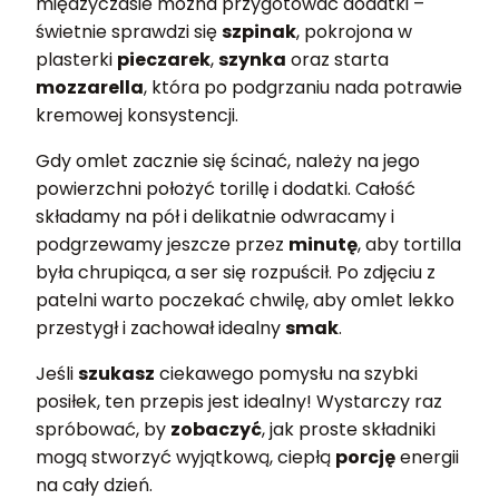
międzyczasie można przygotować dodatki –
świetnie sprawdzi się
szpinak
, pokrojona w
plasterki
pieczarek
,
szynka
oraz starta
mozzarella
, która po podgrzaniu nada potrawie
kremowej konsystencji.
Gdy omlet zacznie się ścinać, należy na jego
powierzchni położyć torillę i dodatki. Całość
składamy na pół i delikatnie odwracamy i
podgrzewamy jeszcze przez
minutę
, aby tortilla
była chrupiąca, a ser się rozpuścił. Po zdjęciu z
patelni warto poczekać chwilę, aby omlet lekko
przestygł i zachował idealny
smak
.
Jeśli
szukasz
ciekawego pomysłu na szybki
posiłek, ten przepis jest idealny! Wystarczy raz
spróbować, by
zobaczyć
, jak proste składniki
mogą stworzyć wyjątkową, ciepłą
porcję
energii
na cały dzień.