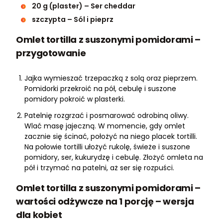
20 g (plaster) – Ser cheddar
szczypta – Sól i pieprz
Omlet tortilla z suszonymi pomidorami –
przygotowanie
Jajka wymieszać trzepaczką z solą oraz pieprzem.
Pomidorki przekroić na pół, cebulę i suszone
pomidory pokroić w plasterki.
Patelnię rozgrzać i posmarować odrobiną oliwy.
Wlać masę jajeczną. W momencie, gdy omlet
zacznie się ścinać, położyć na niego placek tortilli.
Na połowie tortilli ułożyć rukolę, świeże i suszone
pomidory, ser, kukurydzę i cebulę. Złożyć omleta na
pół i trzymać na patelni, aż ser się rozpuści.
Omlet tortilla z suszonymi pomidorami –
wartości odżywcze na 1 porcję – wersja
dla kobiet