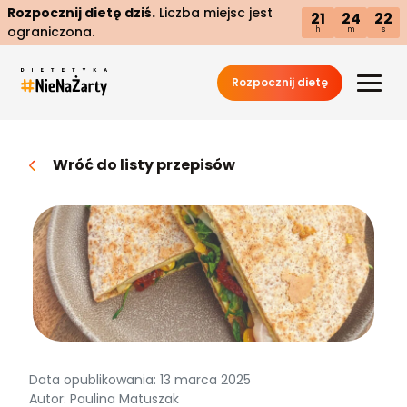
Rozpocznij dietę dziś.
Liczba miejsc jest
21
24
21
ograniczona.
h
m
s
Rozpocznij dietę
Wróć do listy przepisów
Data opublikowania: 13 marca 2025
Autor: Paulina Matuszak