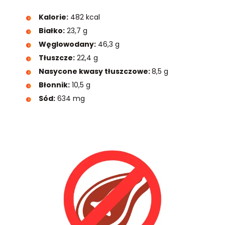
Kalorie:
482 kcal
Białko:
23,7 g
Węglowodany:
46,3 g
Tłuszcze:
22,4 g
Nasycone kwasy tłuszczowe:
8,5 g
Błonnik:
10,5 g
Sód:
634 mg