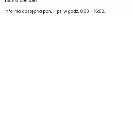
tel.
513 496 456
Infolinia dostępna pon. – pt. w godz. 8:00 – 16:00.
Menu
Cennik
Dieta dla kobiet
Dieta dla mężczyzn
Dieta dla dzieci
Dieta dla dwóch osób
Dieta dla kobiet w ciąży
Metamorfozy
Sklep
Kontakt