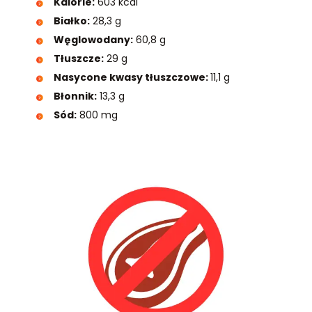
Kalorie:
603 kcal
Białko:
28,3 g
Węglowodany:
60,8 g
Tłuszcze:
29 g
Nasycone kwasy tłuszczowe:
11,1 g
Błonnik:
13,3 g
Sód:
800 mg