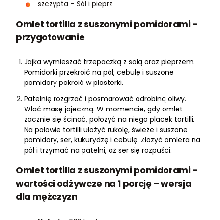
szczypta – Sól i pieprz
Omlet tortilla z suszonymi pomidorami –
przygotowanie
Jajka wymieszać trzepaczką z solą oraz pieprzem.
Pomidorki przekroić na pół, cebulę i suszone
pomidory pokroić w plasterki.
Patelnię rozgrzać i posmarować odrobiną oliwy.
Wlać masę jajeczną. W momencie, gdy omlet
zacznie się ścinać, położyć na niego placek tortilli.
Na połowie tortilli ułożyć rukolę, świeże i suszone
pomidory, ser, kukurydzę i cebulę. Złożyć omleta na
pół i trzymać na patelni, aż ser się rozpuści.
Omlet tortilla z suszonymi pomidorami –
wartości odżywcze na 1 porcję – wersja
dla mężczyzn