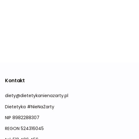
Kontakt
diety@dietetykanienazarty.pl
Dietetyka #NieNaŻarty
NIP 8982288307
REGON
524316045