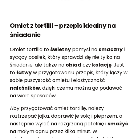
Omlet z tortilli – przepis idealny na
śniadanie
Omlet tortilla to
świetny
pomysł na
smaczny
i
sycący posiłek, który sprawdzi się nie tylko na
śniadanie, ale także na
obiad
czy
kolację
. Jest
to
łatwy
w przygotowaniu przepis, który łączy w
sobie puszystość omletu i elastyczność
naleśników
, dzięki czemu można go podawać
na wiele sposobów.
Aby przygotować omlet tortillę, należy
roztrzepać jajka, doprawić je solą i pieprzem, a
następnie wylać na rozgrzaną patelnię i
smażyć
na małym ogniu przez kilka minut. W