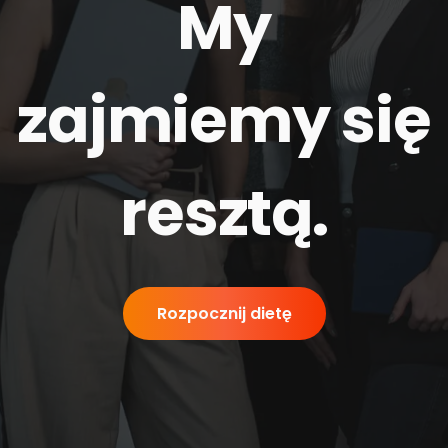
My
zajmiemy się
resztą
.
Rozpocznij dietę