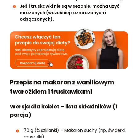
Jeśli truskawki nie są w sezonie, można użyć
mrożonych (wcześniej rozmrożonych i
odsączonych).
Przepis na makaron z waniliowym
twarożkiem i truskawkami
Wersja dla kobiet – lista składników (1
porcja)
70 g (¾ szklanki) – Makaron suchy (np. świderki,
muszelki)