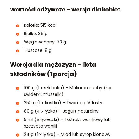
Wartości odżywcze – wersja dla kobiet
Kalorie: 515 kcal
Białko: 36 g
Węglowodany: 73 g
Tłuszcze: 8 g
Wersja dla mężczyzn – lista
składników (1 porcja)
100 g (1 x szklanka) – Makaron suchy (np.
świderki, muszelki)
250 g (1 x kostka) – Twaróg półtłusty
80 g (4 x łyżka) – Jogurt naturalny
5 ml (½ łyżeczki) – Ekstrakt waniliowy lub
szczypta wanilii
24 g (1 x łyżka) – Miód lub syrop klonowy