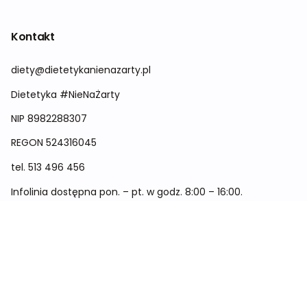
Kontakt
diety@dietetykanienazarty.pl
Dietetyka #NieNaŻarty
NIP 8982288307
REGON
524316045
tel.
513 496 456
Infolinia dostępna pon. – pt. w godz. 8:00 – 16:00.
Menu
Cennik
Dieta dla kobiet
Dieta dla mężczyzn