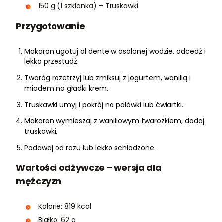
150 g (1 szklanka) – Truskawki
Przygotowanie
Makaron ugotuj al dente w osolonej wodzie, odcedź i
lekko przestudź.
Twaróg rozetrzyj lub zmiksuj z jogurtem, wanilią i
miodem na gładki krem.
Truskawki umyj i pokrój na połówki lub ćwiartki.
Makaron wymieszaj z waniliowym twarożkiem, dodaj
truskawki.
Podawaj od razu lub lekko schłodzone.
Wartości odżywcze – wersja dla
mężczyzn
Kalorie: 819 kcal
Białko: 62 g