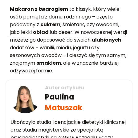
Makaron z twarogiem
to klasyk, który wiele
osób pamięta z domu rodzinnego – często
podawany z
cukrem
, śmietaną czy owocami,
jako lekki
obiad
lub deser. W nowoczesnej wersji
możesz go dopasować do swoich
ulubionych
dodatków – wanilii, miodu, jogurtu czy
sezonowych owoców – i cieszyć się tym samym,
znajomym
smakiem
, ale w znacznie bardziej
odżywczej formie.
Autor artykułu
Paulina
Matuszak
Ukończyła studia licencjackie dietetyki klinicznej
oraz studia magisterskie ze specjalistą
psychodietetyki na AWF w Poznaniu. Łączy