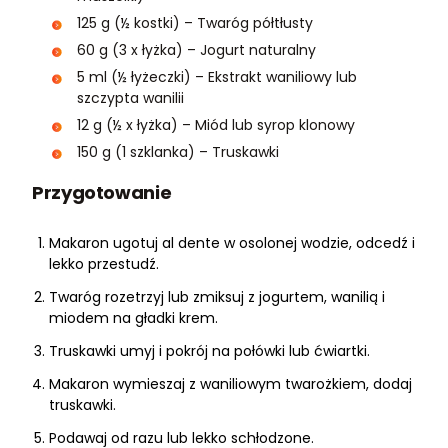
125 g (½ kostki) – Twaróg półtłusty
60 g (3 x łyżka) – Jogurt naturalny
5 ml (½ łyżeczki) – Ekstrakt waniliowy lub
szczypta wanilii
12 g (½ x łyżka) – Miód lub syrop klonowy
150 g (1 szklanka) – Truskawki
Przygotowanie
Makaron ugotuj al dente w osolonej wodzie, odcedź i
lekko przestudź.
Twaróg rozetrzyj lub zmiksuj z jogurtem, wanilią i
miodem na gładki krem.
Truskawki umyj i pokrój na połówki lub ćwiartki.
Makaron wymieszaj z waniliowym twarożkiem, dodaj
truskawki.
Podawaj od razu lub lekko schłodzone.