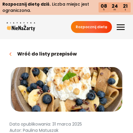
Rozpocznij dietę dziś.
Liczba miejsc jest
08
24
20
ograniczona.
h
m
s
Rozpocznij dietę
Wróć do listy przepisów
Data opublikowania: 31 marca 2025
Autor: Paulina Matuszak