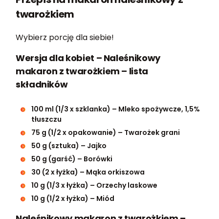
twarożkiem
Wybierz porcję dla siebie!
Wersja dla kobiet – Naleśnikowy
makaron z twarożkiem – lista
składników
100 ml (1/3 x szklanka) – Mleko spożywcze, 1,5%
tłuszczu
75 g (1/2 x opakowanie) – Twarożek grani
50 g (sztuka) – Jajko
50 g (garść) – Borówki
30 (2 x łyżka) – Mąka orkiszowa
10 g (1/3 x łyżka) – Orzechy laskowe
10 g (1/2 x łyżka) – Miód
Naleśnikowy makaron z twarożkiem –