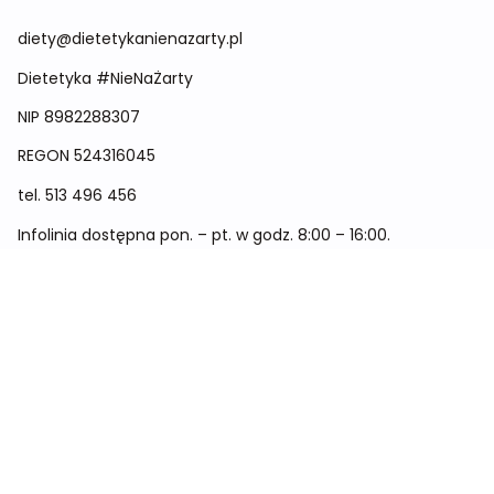
diety@dietetykanienazarty.pl
Dietetyka #NieNaŻarty
NIP 8982288307
REGON
524316045
tel.
513 496 456
Infolinia dostępna pon. – pt. w godz. 8:00 – 16:00.
Menu
Cennik
Dieta dla kobiet
Dieta dla mężczyzn
Dieta dla dzieci