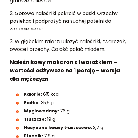
grubsze naleśniki.
2. Gotowe naleśniki pokroić w paski. Orzechy
posiekać i podprażyć na suchej patelni do
zarumienienia.
3. W głębokim talerzu ułożyć naleśniki, twarożek,
owoce i orzechy. Całość polać miodem.
Naleśnikowy makaron z twarożkiem –
wartości odżywcze na 1 porcję – wersja
dla mężczyzn
Kalorie:
615 kcal
Białko:
35,6 g
Węglowodany:
76 g
Tłuszcze:
19 g
Nasycone kwasy tłuszczowe:
3,7 g
Błonnik:
7,8 g