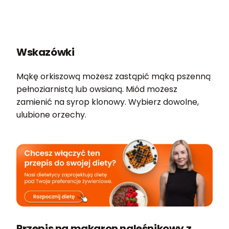
Wskazówki
Mąkę orkiszową możesz zastąpić mąką pszenną
pełnoziarnistą lub owsianą. Miód możesz
zamienić na syrop klonowy. Wybierz dowolne,
ulubione orzechy.
Przepis na makaron naleśnikowy z