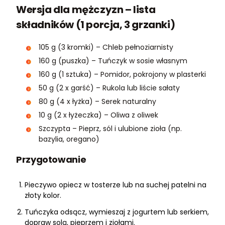
Wersja dla mężczyzn – lista
składników (1 porcja, 3 grzanki)
105 g (3 kromki) – Chleb pełnoziarnisty
160 g (puszka) – Tuńczyk w sosie własnym
160 g (1 sztuka) – Pomidor, pokrojony w plasterki
50 g (2 x garść) – Rukola lub liście sałaty
80 g (4 x łyżka) – Serek naturalny
10 g (2 x łyżeczka) – Oliwa z oliwek
Szczypta – Pieprz, sól i ulubione zioła (np.
bazylia, oregano)
Przygotowanie
Pieczywo opiecz w tosterze lub na suchej patelni na
złoty kolor.
Tuńczyka odsącz, wymieszaj z jogurtem lub serkiem,
dopraw solą, pieprzem i ziołami.