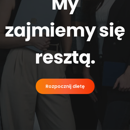
My
zajmiemy się
resztą
.
Rozpocznij dietę