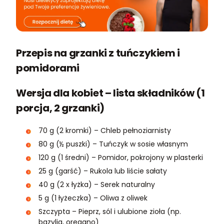
Przepis na grzanki z tuńczykiem i
pomidorami
Wersja dla kobiet – lista składników (1
porcja, 2 grzanki)
70 g (2 kromki) – Chleb pełnoziarnisty
80 g (½ puszki) – Tuńczyk w sosie własnym
120 g (1 średni) – Pomidor, pokrojony w plasterki
25 g (garść) – Rukola lub liście sałaty
40 g (2 x łyżka) – Serek naturalny
5 g (1 łyżeczka) – Oliwa z oliwek
Szczypta – Pieprz, sól i ulubione zioła (np.
bazylia, oregano)