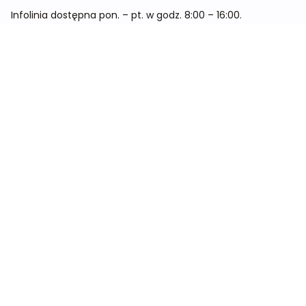
Infolinia dostępna pon. – pt. w godz. 8:00 – 16:00.
Menu
Cennik
Dieta dla kobiet
Dieta dla mężczyzn
Dieta dla dzieci
Dieta dla dwóch osób
Dieta dla kobiet w ciąży
Metamorfozy
Sklep
Kontakt