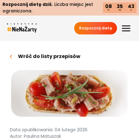
Rozpocznij dietę dziś.
Liczba miejsc jest
08
35
42
ograniczona.
h
m
s
Rozpocznij dietę
Wróć do listy przepisów
Data opublikowania: 04 lutego 2026
Autor: Paulina Matuszak