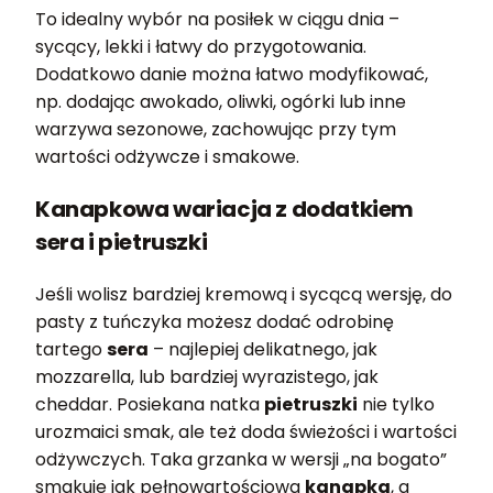
To idealny wybór na posiłek w ciągu dnia –
sycący, lekki i łatwy do przygotowania.
Dodatkowo danie można łatwo modyfikować,
np. dodając awokado, oliwki, ogórki lub inne
warzywa sezonowe, zachowując przy tym
wartości odżywcze i smakowe.
Kanapkowa wariacja z dodatkiem
sera i pietruszki
Jeśli wolisz bardziej kremową i sycącą wersję, do
pasty z tuńczyka możesz dodać odrobinę
tartego
sera
– najlepiej delikatnego, jak
mozzarella, lub bardziej wyrazistego, jak
cheddar. Posiekana natka
pietruszki
nie tylko
urozmaici smak, ale też doda świeżości i wartości
odżywczych. Taka grzanka w wersji „na bogato”
smakuje jak pełnowartościowa
kanapka
, a