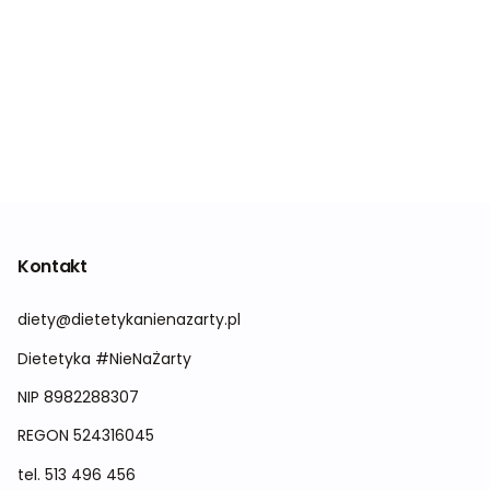
Kontakt
diety@dietetykanienazarty.pl
Dietetyka #NieNaŻarty
NIP 8982288307
REGON
524316045
tel.
513 496 456