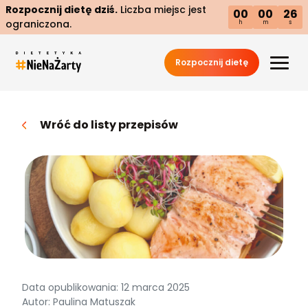
Rozpocznij dietę dziś.
Liczba miejsc jest
00
00
25
ograniczona.
h
m
s
Rozpocznij dietę
Wróć do listy przepisów
Data opublikowania: 12 marca 2025
Autor: Paulina Matuszak