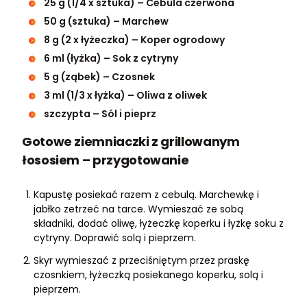
25 g (1/4 x sztuka) – Cebula czerwona
50 g (sztuka) – Marchew
8 g (2 x łyżeczka) – Koper ogrodowy
6 ml (łyżka) – Sok z cytryny
5 g (ząbek) – Czosnek
3 ml (1/3 x łyżka) – Oliwa z oliwek
szczypta – Sól i pieprz
Gotowe ziemniaczki z grillowanym
łososiem – przygotowanie
Kapustę posiekać razem z cebulą. Marchewkę i
jabłko zetrzeć na tarce. Wymieszać ze sobą
składniki, dodać oliwę, łyżeczkę koperku i łyżkę soku z
cytryny. Doprawić solą i pieprzem.
Skyr wymieszać z przeciśniętym przez praskę
czosnkiem, łyżeczką posiekanego koperku, solą i
pieprzem.