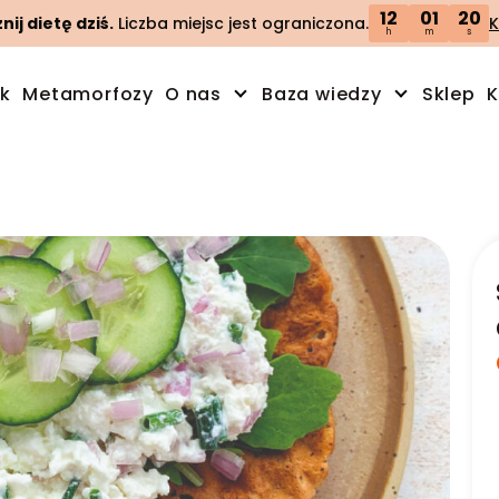
12
01
19
ij dietę dziś.
Liczba miejsc jest ograniczona.
K
h
m
s
ik
Metamorfozy
O nas
Baza wiedzy
Sklep
K