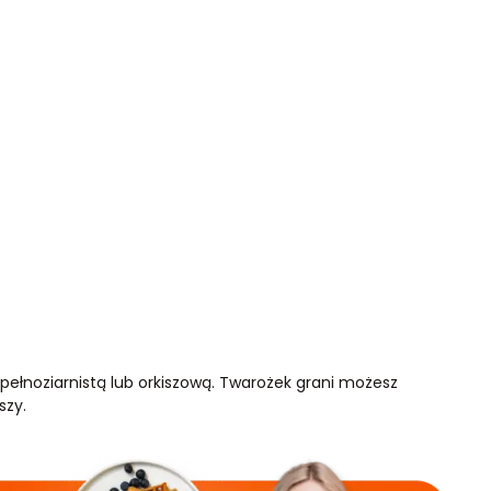
łnoziarnistą lub orkiszową. Twarożek grani możesz
szy.