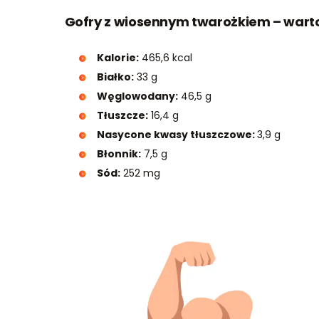
Gofry z wiosennym twarożkiem – wartoś
Kalorie:
465,6 kcal
Białko:
33 g
Węglowodany:
46,5 g
Tłuszcze:
16,4 g
Nasycone kwasy tłuszczowe:
3,9 g
Błonnik:
7,5 g
Sód:
252 mg