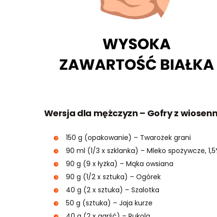
Wersja dla mężczyzn – Gofry z wiosen
150 g (opakowanie) – Twarożek grani
90 ml (1/3 x szklanka) – Mleko spożywcze, 1,5
90 g (9 x łyżka) – Mąka owsiana
90 g (1/2 x sztuka) – Ogórek
40 g (2 x sztuka) – Szalotka
50 g (sztuka) – Jaja kurze
40 g (2 x garść) – Rukola