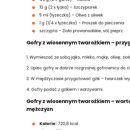
10 g (2 x łyżka) – Szczypiorek
5 ml (łyżeczka) – Oliwa z oliwek
1 g (1/4 x łyżeczka) – Proszek do pieczenia
szczypta – Zioła prowansalskie, sól, pieprz
Gofry z wiosennym twarożkiem – przy
1. Wymieszać ze sobą jajko, mleko, mąkę, oliwę, zioła
2. Upiec gofry w dobrze rozgrzanej gofrownicy do c
3. W międzyczasie przygotować gzik – twarożek wy
4. Gofry podać z gzikiem i warzywami.
Gofry z wiosennym twarożkiem – wartoś
mężczyzn
Kalorie:
720,8 kcal