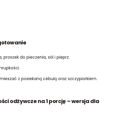
gotowanie
, proszek do pieczenia, sól i pieprz.
hrupkości.
mieszać z posiekaną cebulą oraz szczypiorkiem.
ci odżywcze na 1 porcję – wersja dla