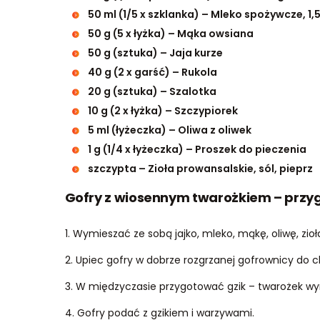
50 ml (1/5 x szklanka) – Mleko spożywcze, 1,
50 g (5 x łyżka) – Mąka owsiana
50 g (sztuka) – Jaja kurze
40 g (2 x garść) – Rukola
20 g (sztuka) – Szalotka
10 g (2 x łyżka) – Szczypiorek
5 ml (łyżeczka) – Oliwa z oliwek
1 g (1/4 x łyżeczka) – Proszek do pieczenia
szczypta – Zioła prowansalskie, sól, pieprz
Gofry z wiosennym twarożkiem – przy
1. Wymieszać ze sobą jajko, mleko, mąkę, oliwę, zioła
2. Upiec gofry w dobrze rozgrzanej gofrownicy do c
3. W międzyczasie przygotować gzik – twarożek wy
4. Gofry podać z gzikiem i warzywami.