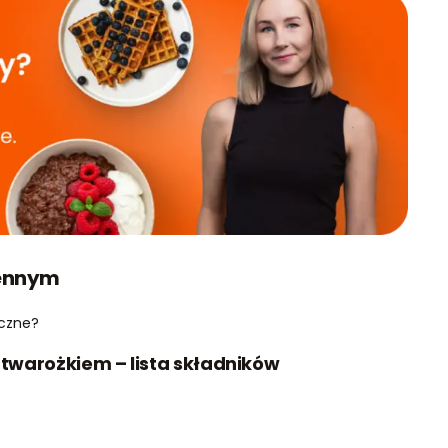
sennym
yczne?
 twarożkiem – lista składników