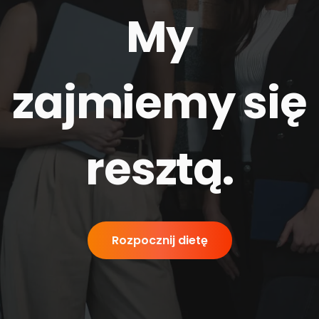
My
zajmiemy się
resztą
.
Rozpocznij dietę