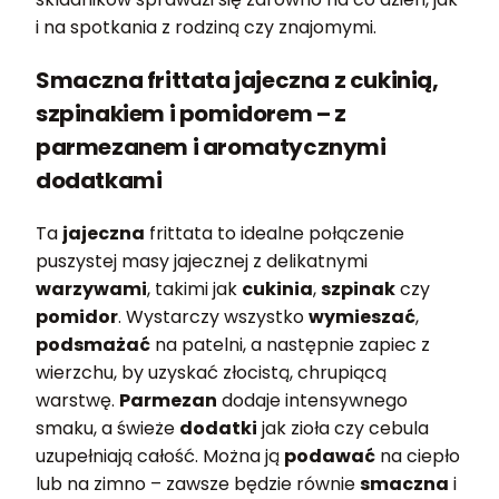
i na spotkania z rodziną czy znajomymi.
Smaczna frittata jajeczna z cukinią,
szpinakiem i pomidorem – z
parmezanem i aromatycznymi
dodatkami
Ta
jajeczna
frittata to idealne połączenie
puszystej masy jajecznej z delikatnymi
warzywami
, takimi jak
cukinia
,
szpinak
czy
pomidor
. Wystarczy wszystko
wymieszać
,
podsmażać
na patelni, a następnie zapiec z
wierzchu, by uzyskać złocistą, chrupiącą
warstwę.
Parmezan
dodaje intensywnego
smaku, a świeże
dodatki
jak zioła czy cebula
uzupełniają całość. Można ją
podawać
na ciepło
lub na zimno – zawsze będzie równie
smaczna
i