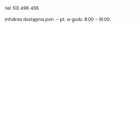
tel.
513 496 456
Infolinia dostępna pon. – pt. w godz. 8:00 – 16:00.
Menu
Cennik
Dieta dla kobiet
Dieta dla mężczyzn
Dieta dla dzieci
Dieta dla dwóch osób
Dieta dla kobiet w ciąży
Metamorfozy
Sklep