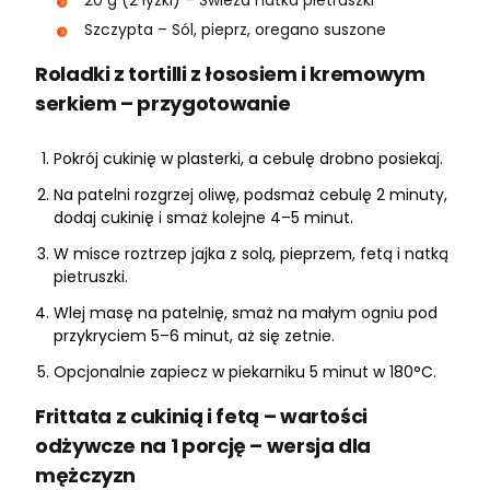
20 g (2 łyżki) – Świeża natka pietruszki
Szczypta – Sól, pieprz, oregano suszone
Roladki z tortilli z łososiem i kremowym
serkiem – przygotowanie
Pokrój cukinię w plasterki, a cebulę drobno posiekaj.
Na patelni rozgrzej oliwę, podsmaż cebulę 2 minuty,
dodaj cukinię i smaż kolejne 4–5 minut.
W misce roztrzep jajka z solą, pieprzem, fetą i natką
pietruszki.
Wlej masę na patelnię, smaż na małym ogniu pod
przykryciem 5–6 minut, aż się zetnie.
Opcjonalnie zapiecz w piekarniku 5 minut w 180°C.
Frittata z cukinią i fetą – wartości
odżywcze na 1 porcję – wersja dla
mężczyzn