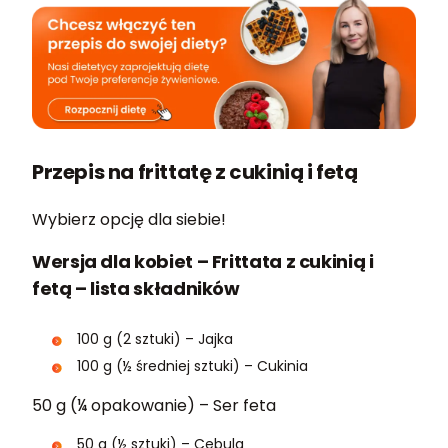
Przepis na frittatę z cukinią i fetą
Wybierz opcję dla siebie!
Wersja dla kobiet – Frittata z cukinią i
fetą – lista składników
100 g (2 sztuki) – Jajka
100 g (½ średniej sztuki) – Cukinia
50 g (¼ opakowanie) – Ser feta
50 g (½ sztuki) – Cebula