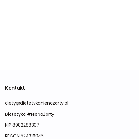
Kontakt
diety@dietetykanienazarty.pl
Dietetyka #NieNaŻarty
NIP 8982288307
REGON
524316045