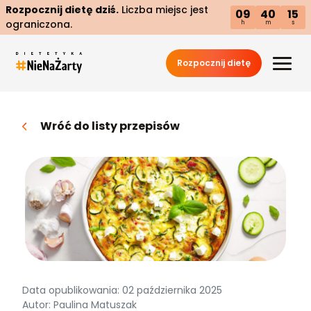
Rozpocznij dietę dziś.
Liczba miejsc jest
09
40
14
ograniczona.
h
m
s
Rozpocznij dietę
Wróć do listy przepisów
Data opublikowania: 02 października 2025
Autor: Paulina Matuszak