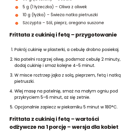
5 g (1 łyżeczka) – Oliwa z oliwek
10 g (łyżka) – Świeża natka pietruszki
Szczypta – Sól, pieprz, oregano suszone
Frittata z cukinią i fetą – przygotowanie
Pokrój cukinię w plasterki, a cebulę drobno posiekaj.
Na patelni rozgrzej oliwę, podsmaż cebulę 2 minuty,
dodaj cukinię i smaż kolejne 4–5 minut.
W misce roztrzep jajka z solą, pieprzem, fetą i natką
pietruszki.
Wlej masę na patelnię, smaż na małym ogniu pod
przykryciem 5–6 minut, aż się zetnie.
Opcjonalnie zapiecz w piekarniku 5 minut w 180°C.
Frittata z cukinią i fetą – wartości
odżywcze na 1 porcję – wersja dla kobiet