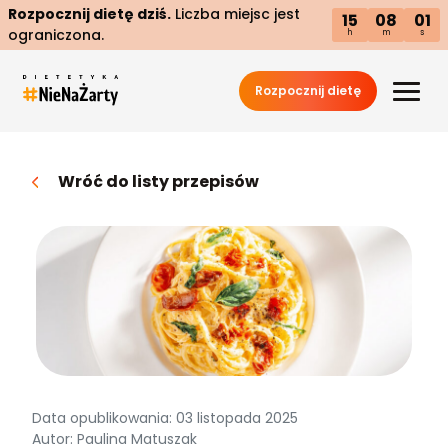
Rozpocznij dietę dziś.
Liczba miejsc jest
15
08
00
ograniczona.
h
m
s
Rozpocznij dietę
Wróć do listy przepisów
Data opublikowania: 03 listopada 2025
Autor: Paulina Matuszak