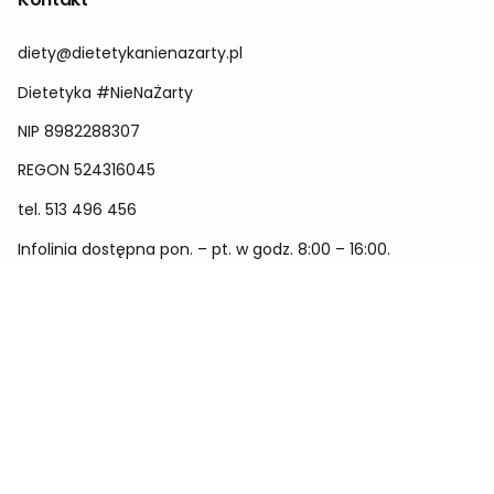
diety@dietetykanienazarty.pl
Dietetyka #NieNaŻarty
NIP 8982288307
REGON
524316045
tel.
513 496 456
Infolinia dostępna pon. – pt. w godz. 8:00 – 16:00.
Menu
Cennik
Dieta dla kobiet
Dieta dla mężczyzn
Dieta dla dzieci