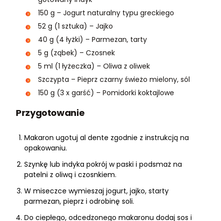
150 g – Jogurt naturalny typu greckiego
52 g (1 sztuka) – Jajko
40 g (4 łyżki) – Parmezan, tarty
5 g (ząbek) – Czosnek
5 ml (1 łyżeczka) – Oliwa z oliwek
Szczypta – Pieprz czarny świeżo mielony, sól
150 g (3 x garść) – Pomidorki koktajlowe
Przygotowanie
Makaron ugotuj al dente zgodnie z instrukcją na
opakowaniu.
Szynkę lub indyka pokrój w paski i podsmaż na
patelni z oliwą i czosnkiem.
W miseczce wymieszaj jogurt, jajko, starty
parmezan, pieprz i odrobinę soli.
Do ciepłego, odcedzonego makaronu dodaj sos i