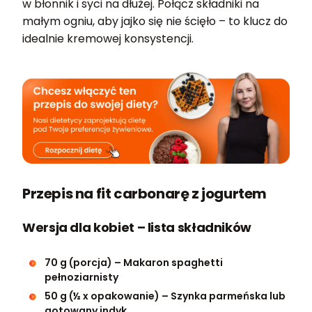
w błonnik i syci na dłużej. Połącz składniki na
małym ogniu, aby jajko się nie ścięło – to klucz do
idealnie kremowej konsystencji.
Przepis na fit carbonarę z jogurtem
Wersja dla kobiet – lista składników
70 g (porcja) – Makaron spaghetti
pełnoziarnisty
50 g (½ x opakowanie) – Szynka parmeńska lub
gotowany indyk