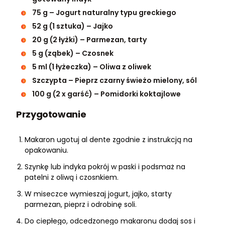
75 g – Jogurt naturalny typu greckiego
52 g (1 sztuka) – Jajko
20 g (2 łyżki) – Parmezan, tarty
5 g (ząbek) – Czosnek
5 ml (1 łyżeczka) – Oliwa z oliwek
Szczypta – Pieprz czarny świeżo mielony, sól
100 g (2 x garść) – Pomidorki koktajlowe
Przygotowanie
Makaron ugotuj al dente zgodnie z instrukcją na
opakowaniu.
Szynkę lub indyka pokrój w paski i podsmaż na
patelni z oliwą i czosnkiem.
W miseczce wymieszaj jogurt, jajko, starty
parmezan, pieprz i odrobinę soli.
Do ciepłego, odcedzonego makaronu dodaj sos i