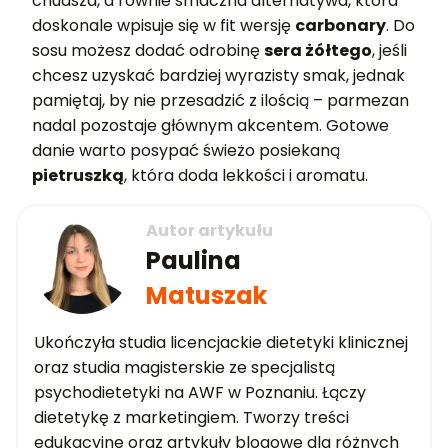
chudsza, a równie smaczna alternatywa, która
doskonale wpisuje się w fit wersję
carbonary
. Do
sosu możesz dodać odrobinę
sera żółtego
, jeśli
chcesz uzyskać bardziej wyrazisty smak, jednak
pamiętaj, by nie przesadzić z ilością – parmezan
nadal pozostaje głównym akcentem. Gotowe
danie warto posypać świeżo posiekaną
pietruszką
, która doda lekkości i aromatu.
Autor artykułu
Paulina
Matuszak
Ukończyła studia licencjackie dietetyki klinicznej
oraz studia magisterskie ze specjalistą
psychodietetyki na AWF w Poznaniu. Łączy
dietetykę z marketingiem. Tworzy treści
edukacyjne oraz artykuły blogowe dla różnych