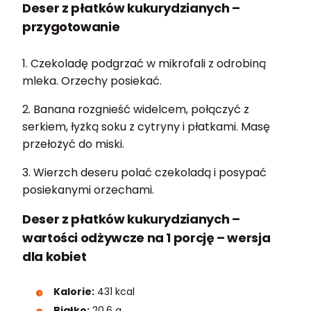
Deser z płatków kukurydzianych –
przygotowanie
1. Czekoladę podgrzać w mikrofali z odrobiną
mleka. Orzechy posiekać.
2. Banana rozgnieść widelcem, połączyć z
serkiem, łyżką soku z cytryny i płatkami. Masę
przełożyć do miski.
3. Wierzch deseru polać czekoladą i posypać
posiekanymi orzechami.
Deser z płatków kukurydzianych –
wartości odżywcze na 1 porcję – wersja
dla kobiet
Kalorie:
431 kcal
Białko:
20,6 g