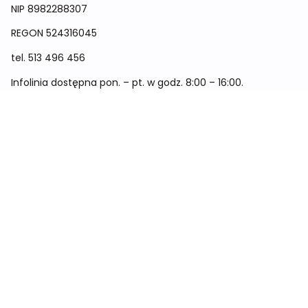
NIP 8982288307
REGON
524316045
tel.
513 496 456
Infolinia dostępna pon. – pt. w godz. 8:00 – 16:00.
Menu
Cennik
Dieta dla kobiet
Dieta dla mężczyzn
Dieta dla dzieci
Dieta dla dwóch osób
Dieta dla kobiet w ciąży
Metamorfozy