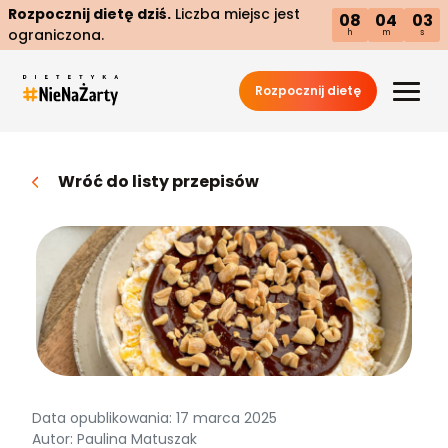
Rozpocznij dietę dziś.
Liczba miejsc jest
08
04
02
ograniczona.
h
m
s
Rozpocznij dietę
Wróć do listy przepisów
Data opublikowania: 17 marca 2025
Autor: Paulina Matuszak