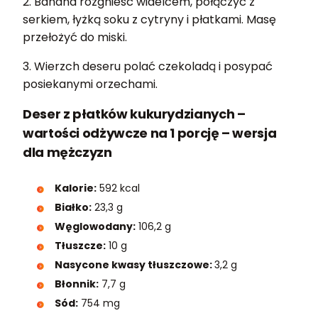
2. Banana rozgnieść widelcem, połączyć z
serkiem, łyżką soku z cytryny i płatkami. Masę
przełożyć do miski.
3. Wierzch deseru polać czekoladą i posypać
posiekanymi orzechami.
Deser z płatków kukurydzianych –
wartości odżywcze na 1 porcję – wersja
dla mężczyzn
Kalorie:
592 kcal
Białko:
23,3 g
Węglowodany:
106,2 g
Tłuszcze:
10 g
Nasycone kwasy tłuszczowe:
3,2 g
Błonnik:
7,7 g
Sód:
754 mg