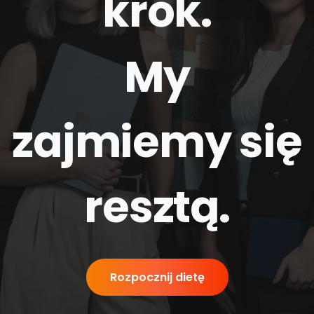
krok.
My
zajmiemy się
resztą
.
Rozpocznij dietę