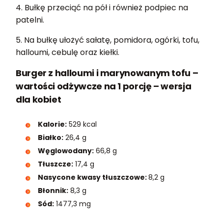
4. Bułkę przeciąć na pół i również podpiec na
patelni.
5. Na bułkę ułożyć sałatę, pomidora, ogórki, tofu,
halloumi, cebulę oraz kiełki.
Burger z halloumi i marynowanym tofu –
wartości odżywcze na 1 porcję – wersja
dla kobiet
Kalorie:
529 kcal
Białko:
26,4 g
Węglowodany:
66,8 g
Tłuszcze:
17,4 g
Nasycone kwasy tłuszczowe:
8,2 g
Błonnik:
8,3 g
Sód:
1477,3 mg