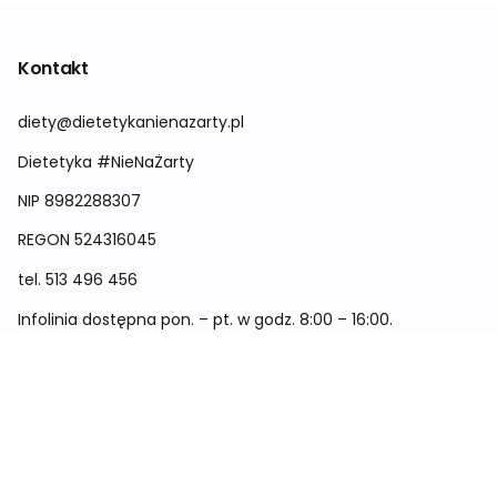
Kontakt
diety@dietetykanienazarty.pl
Dietetyka #NieNaŻarty
NIP 8982288307
REGON
524316045
tel.
513 496 456
Infolinia dostępna pon. – pt. w godz. 8:00 – 16:00.
Menu
Cennik
Dieta dla kobiet