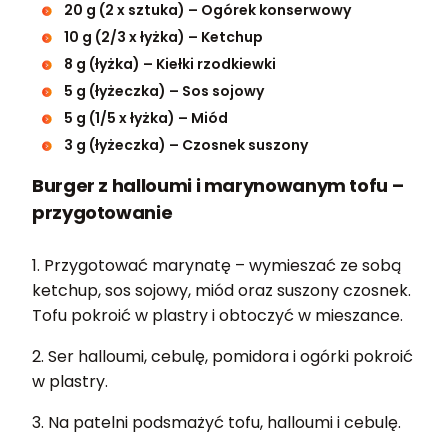
20 g (2 x sztuka) – Ogórek konserwowy
10 g (2/3 x łyżka) – Ketchup
8 g (łyżka) – Kiełki rzodkiewki
5 g (łyżeczka) – Sos sojowy
5 g (1/5 x łyżka) – Miód
3 g (łyżeczka) – Czosnek suszony
Burger z halloumi i marynowanym tofu –
przygotowanie
1. Przygotować marynatę – wymieszać ze sobą
ketchup, sos sojowy, miód oraz suszony czosnek.
Tofu pokroić w plastry i obtoczyć w mieszance.
2. Ser halloumi, cebulę, pomidora i ogórki pokroić
w plastry.
3. Na patelni podsmażyć tofu, halloumi i cebulę.