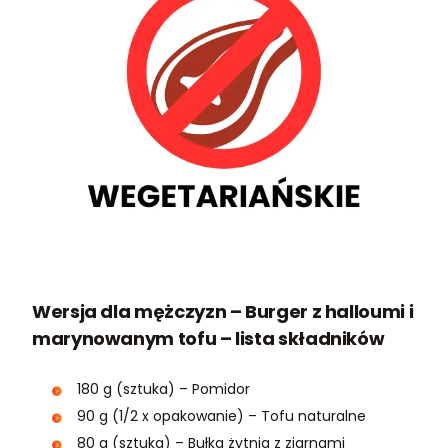
Wersja dla mężczyzn – Burger z halloumi i
marynowanym tofu – lista składników
180 g (sztuka) – Pomidor
90 g (1/2 x opakowanie) – Tofu naturalne
80 g (sztuka) – Bułka żytnia z ziarnami