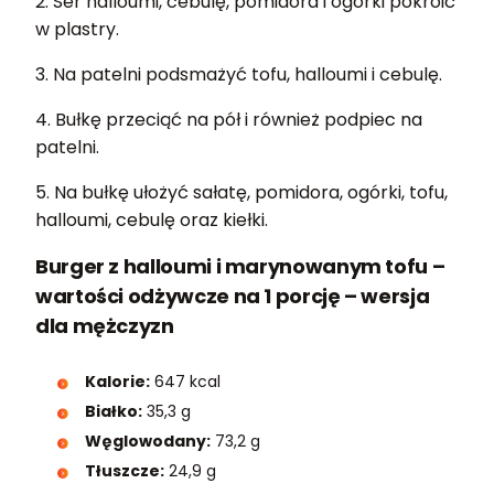
2. Ser halloumi, cebulę, pomidora i ogórki pokroić
w plastry.
3. Na patelni podsmażyć tofu, halloumi i cebulę.
4. Bułkę przeciąć na pół i również podpiec na
patelni.
5. Na bułkę ułożyć sałatę, pomidora, ogórki, tofu,
halloumi, cebulę oraz kiełki.
Burger z halloumi i marynowanym tofu –
wartości odżywcze na 1 porcję – wersja
dla mężczyzn
Kalorie:
647 kcal
Białko:
35,3 g
Węglowodany:
73,2 g
Tłuszcze:
24,9 g