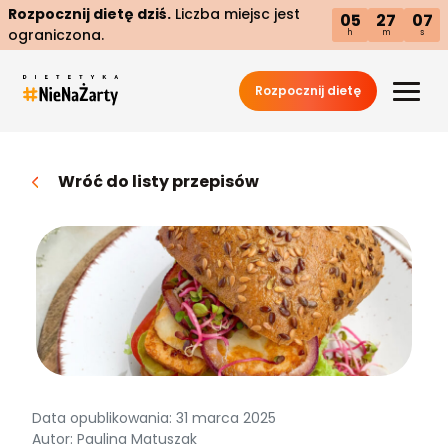
Rozpocznij dietę dziś.
Liczba miejsc jest
05
27
06
ograniczona.
h
m
s
Rozpocznij dietę
Wróć do listy przepisów
Data opublikowania: 31 marca 2025
Autor: Paulina Matuszak