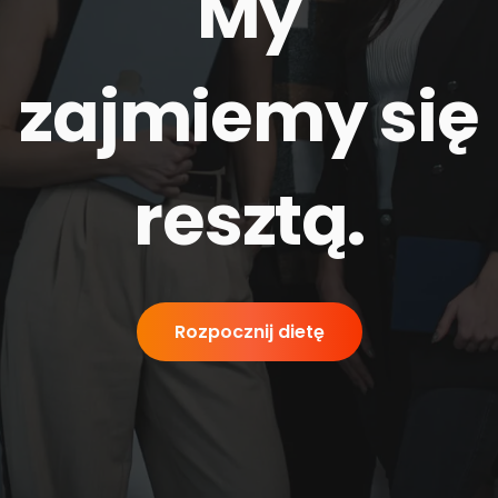
My
zajmiemy się
resztą
.
Rozpocznij dietę