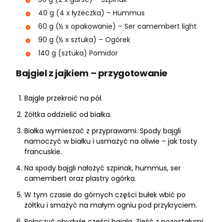
40 g (4 x łyżeczka) – Hummus
60 g (½ x opakowanie) – Ser camembert light
90 g (½ x sztuka) – Ogórek
140 g (sztuka) Pomidor
Bajgiel z jajkiem – przygotowanie
Bajgle przekroić na pół.
Żółtka oddzielić od białka.
Białka wymieszać z przyprawami. Spody bajgli
namoczyć w białku i usmażyć na oliwie – jak tosty
francuskie.
Na spody bajgli nałożyć szpinak, hummus, ser
camembert oraz plastry ogórka.
W tym czasie do górnych części bułek wbić po
żółtku i smażyć na małym ogniu pod przykryciem.
Połączyć obydwie części bajgla. Zjeść z pozostałymi