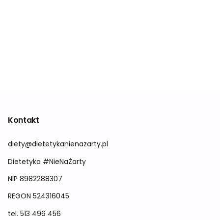
Kontakt
diety@dietetykanienazarty.pl
Dietetyka #NieNaŻarty
NIP 8982288307
REGON
524316045
tel.
513 496 456