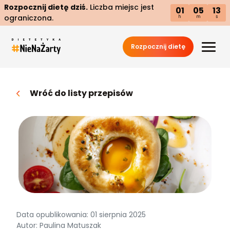
Rozpocznij dietę dziś.
Liczba miejsc jest
01
05
12
ograniczona.
h
m
s
Rozpocznij dietę
Wróć do listy przepisów
Data opublikowania: 01 sierpnia 2025
Autor: Paulina Matuszak