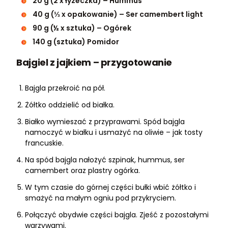
20 g (2 x łyżeczka) – Hummus
40 g (⅓ x opakowanie) – Ser camembert light
90 g (½ x sztuka) – Ogórek
140 g (sztuka) Pomidor
Bajgiel z jajkiem – przygotowanie
Bajgla przekroić na pół.
Żółtko oddzielić od białka.
Białko wymieszać z przyprawami. Spód bajgla
namoczyć w białku i usmażyć na oliwie – jak tosty
francuskie.
Na spód bajgla nałożyć szpinak, hummus, ser
camembert oraz plastry ogórka.
W tym czasie do górnej części bułki wbić żółtko i
smażyć na małym ogniu pod przykryciem.
Połączyć obydwie części bajgla. Zjeść z pozostałymi
warzywami.