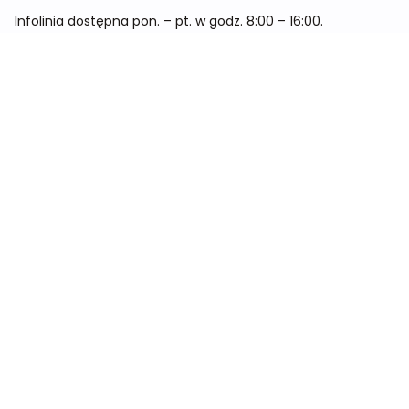
Infolinia dostępna pon. – pt. w godz. 8:00 – 16:00.
Menu
Cennik
Dieta dla kobiet
Dieta dla mężczyzn
Dieta dla dzieci
Dieta dla dwóch osób
Dieta dla kobiet w ciąży
Metamorfozy
Sklep
Kontakt