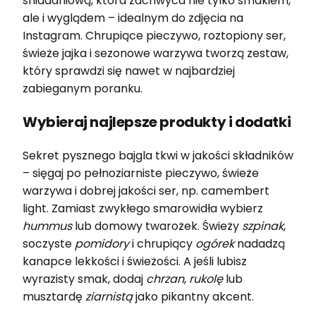
śniadaniową, która zachwyca nie tylko smakiem,
ale i wyglądem – idealnym do zdjęcia na
Instagram. Chrupiące pieczywo, roztopiony ser,
świeże jajka i sezonowe warzywa tworzą zestaw,
który sprawdzi się nawet w najbardziej
zabieganym poranku.
Wybieraj najlepsze produkty i dodatki
Sekret pysznego bajgla tkwi w jakości składników
– sięgaj po pełnoziarniste pieczywo, świeże
warzywa i dobrej jakości ser, np. camembert
light. Zamiast zwykłego smarowidła wybierz
hummus
lub domowy twarożek. Świeży
szpinak
,
soczyste
pomidory
i chrupiący
ogórek
nadadzą
kanapce lekkości i świeżości. A jeśli lubisz
wyrazisty smak, dodaj
chrzan
,
rukolę
lub
musztardę
ziarnistą
jako pikantny akcent.