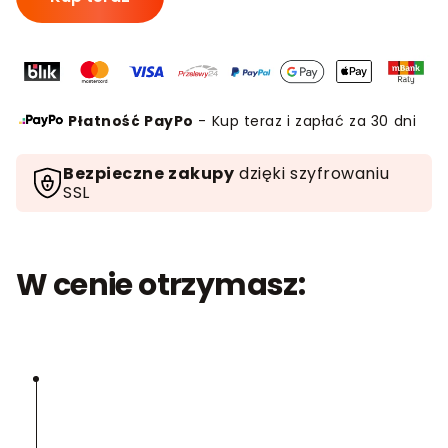
3
dniowy
plan
treningowy
na
Płatność PayPo
- Kup teraz i zapłać za 30 dni
siłownie
-
Bezpieczne zakupy
dzięki szyfrowaniu
ebook
SSL
W cenie otrzymasz: