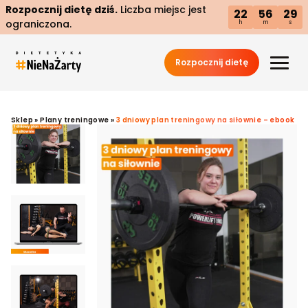
Rozpocznij dietę dziś.
Liczba miejsc jest
22
56
28
ograniczona.
h
m
s
Rozpocznij dietę
Sklep
»
Plany treningowe
»
3 dniowy plan treningowy na siłownie – ebook