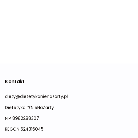
Kontakt
diety@dietetykanienazarty.pl
Dietetyka #NieNaŻarty
NIP 8982288307
REGON
524316045