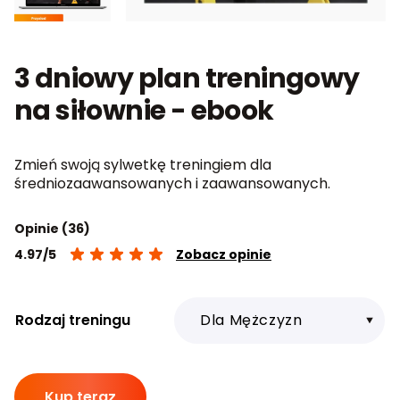
3 dniowy plan treningowy
na siłownie - ebook
Zmień swoją sylwetkę treningiem dla
średniozaawansowanych i zaawansowanych.
Opinie (36)
4.97/5
Zobacz opinie
Rodzaj treningu
ilość
Kup teraz