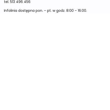
tel.
513 496 456
Infolinia dostępna pon. – pt. w godz. 8:00 – 16:00.
Menu
Cennik
Dieta dla kobiet
Dieta dla mężczyzn
Dieta dla dzieci
Dieta dla dwóch osób
Dieta dla kobiet w ciąży
Metamorfozy
Sklep
Kontakt