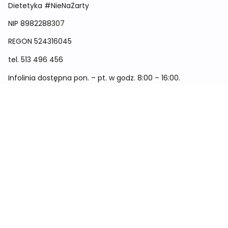
Dietetyka #NieNaŻarty
NIP 8982288307
REGON
524316045
tel.
513 496 456
Infolinia dostępna pon. – pt. w godz. 8:00 – 16:00.
Menu
Cennik
Dieta dla kobiet
Dieta dla mężczyzn
Dieta dla dzieci
Dieta dla dwóch osób
Dieta dla kobiet w ciąży