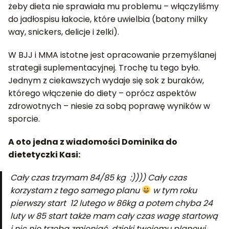
żeby dieta nie sprawiała mu problemu – włączyliśmy
do jadłospisu łakocie, które uwielbia (batony milky
way, snickers, delicje i żelki).
W BJJ i MMA istotne jest opracowanie przemyślanej
strategii suplementacyjnej. Trochę tu tego było.
Jednym z ciekawszych wydaje się sok z buraków,
którego włączenie do diety – oprócz aspektów
zdrowotnych – niesie za sobą poprawę wyników w
sporcie.
A oto jedna z wiadomości Dominika do
dietetyczki Kasi:
Cały czas trzymam 84/85 kg :)))) Cały czas
korzystam z tego samego planu
w tym roku
pierwszy start 12 lutego w 86kg a potem chyba 24
luty w 85 start także mam cały czas wagę startową
i nic nie trzeba zmieniać, dzięki twojemu planowi