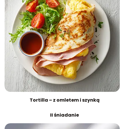
Tortilla – z omletem i szynką
II śniadanie