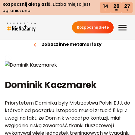
Rozpocznij dietę dziś.
Liczba miejsc jest
14
26
26
ograniczona.
h
m
s
Rozpocznij dietę
Zobacz inne metamorfozy
Dominik Kaczmarek
Priorytetem Dominika były Mistrzostwa Polski BJJ, do
których od początku listopada musiał zrzucić 11 kg. Z
uwagi na fakt, że Dominik wracał po kontuzji, miał
względnie niską zawartość tkanki tłuszczowej i
wykonywał wiele jednostek treningowych w tygodniu