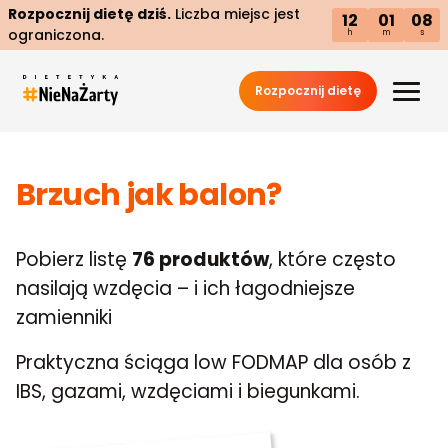
Rozpocznij dietę dziś.
Liczba miejsc jest
12
01
08
ograniczona.
h
m
s
Rozpocznij dietę
Brzuch jak balon?
Pobierz listę
76 produktów
, które często
nasilają wzdęcia – i ich łagodniejsze
zamienniki
Praktyczna ściąga low FODMAP dla osób z
IBS, gazami, wzdęciami i biegunkami.