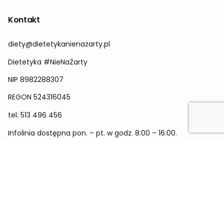
Kontakt
diety@dietetykanienazarty.pl
Dietetyka #NieNaŻarty
NIP 8982288307
REGON
524316045
tel.
513 496 456
Infolinia dostępna pon. – pt. w godz. 8:00 – 16:00.
Menu
Cennik
Dieta dla kobiet
Dieta dla mężczyzn