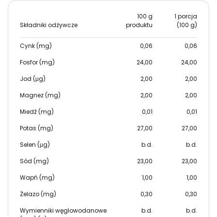
100 g
1 porcja
Składniki odżywcze
produktu
(100 g)
Cynk (mg)
0,06
0,06
Fosfor (mg)
24,00
24,00
Jod (μg)
2,00
2,00
Magnez (mg)
2,00
2,00
Miedź (mg)
0,01
0,01
Potas (mg)
27,00
27,00
Selen (μg)
b.d.
b.d.
Sód (mg)
23,00
23,00
Wapń (mg)
1,00
1,00
Żelazo (mg)
0,30
0,30
Wymienniki węglowodanowe
b.d.
b.d.