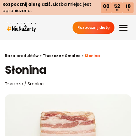
Rozpocznij dietę dziś.
Liczba miejsc jest
00
52
18
ograniczona.
h
m
s
Rozpocznij dietę
Baza produktów
»
Tłuszcze
»
Smalec
»
Słonina
Słonina
Tłuszcze / Smalec