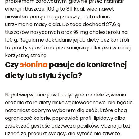
problemom zdrowotnym, głównie przez nadmiar
energii i tłuszczu. 100 g to 811 kcal, więc nawet
niewielkie porcje mogą znacząco utrudniać
utrzymanie masy ciała. Do tego dochodzi 27,6 g
tłuszczów nasyconych oraz 99 mg cholesterolu na
100 g. Regularne dokładanie jej do diety bez kontroli
to prosty sposób na przesunięcie jadłospisu w mniej
korzystną stronę.
Czy
słonina
pasuje do konkretnej
diety lub stylu życia?
Najłatwiej wpisać ją w tradycyjne modele żywienia
oraz niektóre diety niskowęglowodanowe. Nie będzie
natomiast dobrym wyborem dla osób, które chcą
ograniczać kalorie, poprawiać profil lipidowy albo
zwiększać gęstość odżywczą posiłków. Można ją też
uznać za produkt sycący, ale sytość nie zawsze