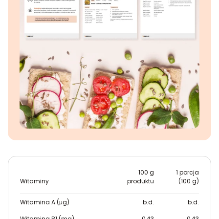
100 g
1 porcja
Witaminy
produktu
(100 g)
Witamina A (μg)
b.d.
b.d.
Witamina B1 (mg)
0,43
0,43