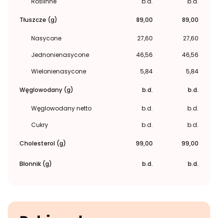
Roślinne
b.d.
b.d.
Tłuszcze (g)
89,00
89,00
Nasycone
27,60
27,60
Jednonienasycone
46,56
46,56
Wielonienasycone
5,84
5,84
Węglowodany (g)
b.d.
b.d.
Węglowodany netto
b.d.
b.d.
Cukry
b.d.
b.d.
Cholesterol (g)
99,00
99,00
Błonnik (g)
b.d.
b.d.