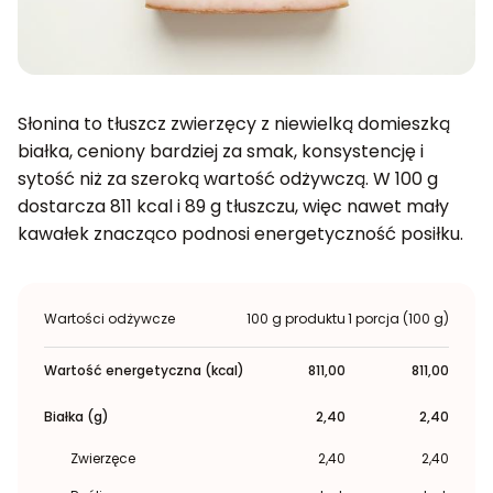
Słonina to tłuszcz zwierzęcy z niewielką domieszką
białka, ceniony bardziej za smak, konsystencję i
sytość niż za szeroką wartość odżywczą. W 100 g
dostarcza 811 kcal i 89 g tłuszczu, więc nawet mały
kawałek znacząco podnosi energetyczność posiłku.
Wartości odżywcze
100 g produktu
1 porcja (100 g)
Wartość energetyczna (kcal)
811,00
811,00
Białka (g)
2,40
2,40
Zwierzęce
2,40
2,40