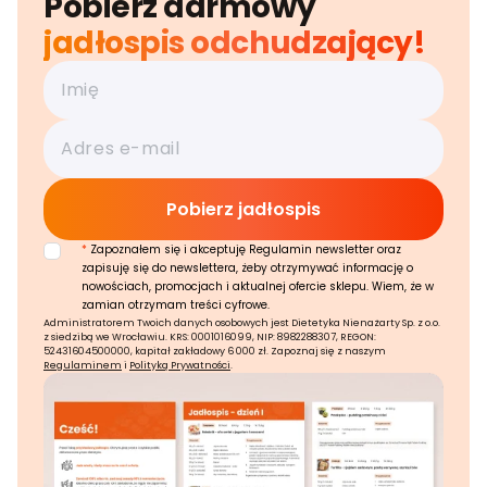
Pobierz darmowy
jadłospis odchudzający!
*
Zapoznałem się i akceptuję Regulamin newsletter oraz
zapisuję się do newslettera, żeby otrzymywać informację o
nowościach, promocjach i aktualnej ofercie sklepu. Wiem, że w
zamian otrzymam treści cyfrowe.
Administratorem Twoich danych osobowych jest Dietetyka Nienażarty Sp. z o.o.
z siedzibą we Wrocławiu. KRS: 0001016099, NIP: 8982288307, REGON:
52431604500000, kapitał zakładowy 6 000 zł. Zapoznaj się z naszym
Regulaminem
i
Polityką Prywatności
.