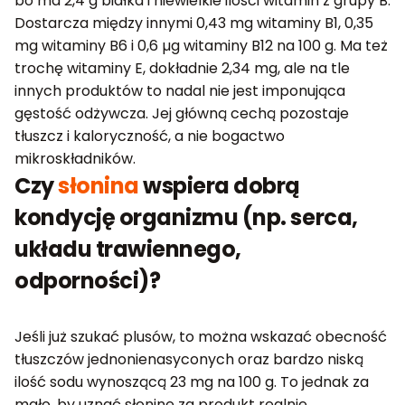
bo ma 2,4 g białka i niewielkie ilości witamin z grupy B.
Dostarcza między innymi 0,43 mg witaminy B1, 0,35
mg witaminy B6 i 0,6 µg witaminy B12 na 100 g. Ma też
trochę witaminy E, dokładnie 2,34 mg, ale na tle
innych produktów to nadal nie jest imponująca
gęstość odżywcza. Jej główną cechą pozostaje
tłuszcz i kaloryczność, a nie bogactwo
mikroskładników.
Czy
słonina
wspiera dobrą
kondycję organizmu (np. serca,
układu trawiennego,
odporności)?
Jeśli już szukać plusów, to można wskazać obecność
tłuszczów jednonienasyconych oraz bardzo niską
ilość sodu wynoszącą 23 mg na 100 g. To jednak za
mało, by uznać słoninę za produkt realnie