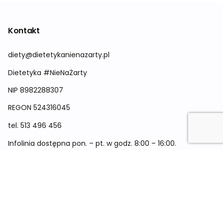
Kontakt
diety@dietetykanienazarty.pl
Dietetyka #NieNaŻarty
NIP 8982288307
REGON
524316045
tel.
513 496 456
Infolinia dostępna pon. – pt. w godz. 8:00 – 16:00.
Menu
Cennik
Dieta dla kobiet