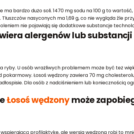
e ma bardzo dużo soli. 1470 mg sodu na 100 g to wartość,
Tłuszczów nasyconych ma 1,69 g, co nie wygląda źle przy 
soleniem nie pojawiają się dodatkowe substancje techno
awiera alergenów lub substan
na ryby. U osób wrażliwych problemem może być też więk
d pokarmowy. Łosoś wędzony zawiera 70 mg cholesterolu 
jadłospisie. Dla osób z nadciśnieniem lub koniecznością
ie
Łosoś wędzony
może zapobieg
wspierającą profilaktykę, ale wersja wędzona robi to mnie