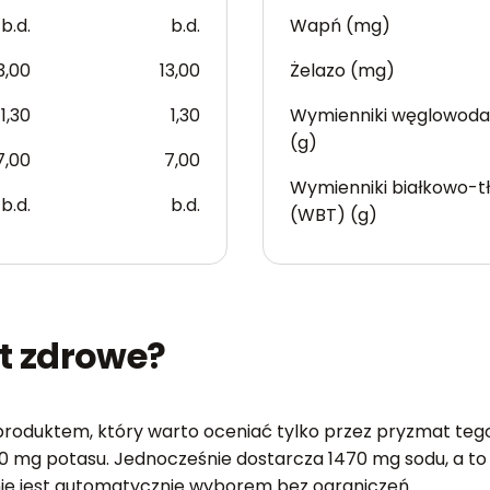
b.d.
b.d.
Wapń (mg)
3,00
13,00
Żelazo (mg)
1,30
1,30
Wymienniki węglowod
(g)
7,00
7,00
Wymienniki białkowo-t
b.d.
b.d.
(WBT) (g)
t zdrowe?
roduktem, który warto oceniać tylko przez pryzmat tego, ż
 330 mg potasu. Jednocześnie dostarcza 1470 mg sodu, a to
nie jest automatycznie wyborem bez ograniczeń.