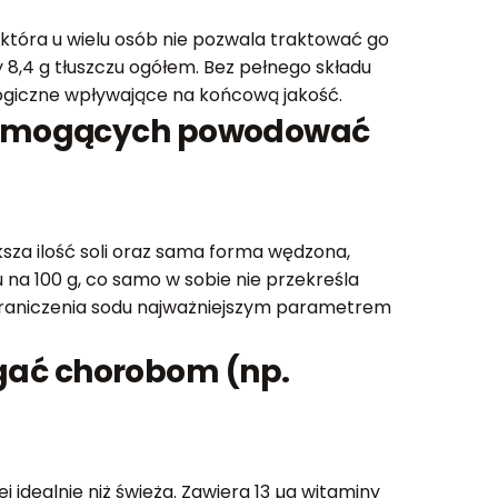
 która u wielu osób nie pozwala traktować go
8,4 g tłuszczu ogółem. Bez pełnego składu
logiczne wpływające na końcową jakość.
cji mogących powodować
sza ilość soli oraz sama forma wędzona,
na 100 g, co samo w sobie nie przekreśla
 ograniczenia sodu najważniejszym parametrem
ać chorobom (np.
j idealnie niż świeża. Zawiera 13 µg witaminy