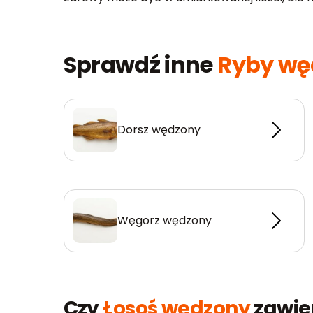
Sprawdź inne
Ryby wę
Dorsz wędzony
Węgorz wędzony
Czy
Łosoś wędzony
zawier