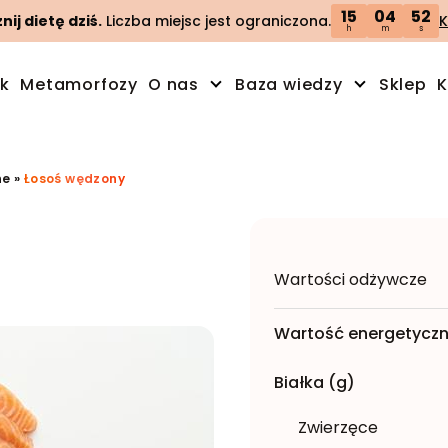
15
04
51
ij dietę dziś.
Liczba miejsc jest ograniczona.
K
h
m
s
ik
Metamorfozy
O nas
Baza wiedzy
Sklep
K
ne
»
Łosoś wędzony
Wartości odżywcze
Wartość energetyczn
Białka (g)
Zwierzęce