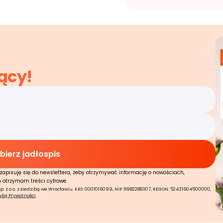
ący!
zapisuję się do newslettera, żeby otrzymywać informację o nowościach,
n otrzymam treści cyfrowe.
 z o.o. z siedzibą we Wrocławiu. KRS: 0001016099, NIP: 8982288307, REGON: 52431604500000,
tyką Prywatności
.