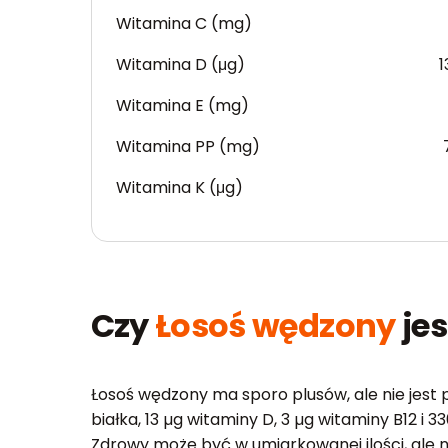
Witamina C (mg)
Witamina D (μg)
1
Witamina E (mg)
Witamina PP (mg)
Witamina K (μg)
Czy
Łosoś wędzony
jes
Łosoś wędzony ma sporo plusów, ale nie jest p
białka, 13 µg witaminy D, 3 µg witaminy B12 i
Zdrowy może być w umiarkowanej ilości, ale 