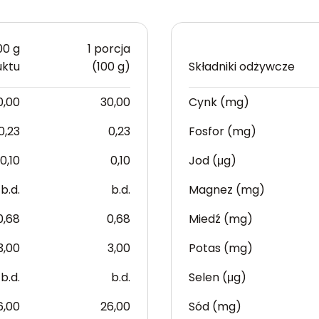
00 g
1 porcja
uktu
(100 g)
Składniki odżywcze
0,00
30,00
Cynk (mg)
0,23
0,23
Fosfor (mg)
0,10
0,10
Jod (μg)
b.d.
b.d.
Magnez (mg)
0,68
0,68
Miedź (mg)
3,00
3,00
Potas (mg)
b.d.
b.d.
Selen (μg)
6,00
26,00
Sód (mg)