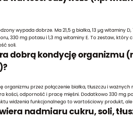
ny wypada dobrze. Ma 21,5 g białka, 13 µg witaminy D, 7
foru, 330 mg potasu i 1,3 mg witaminy E. To zestaw, któ
ć soli.
ra dobrą kondycję organizmu (n
)?
organizmu przez połączenie białka, tłuszczu i ważnych m
piera kości, odporność i pracę mięśni. Dodatkowo 330 mg 
ktu widzenia funkcjonalnego to wartościowy produkt, ale 
wiera nadmiaru cukru, soli, tłu