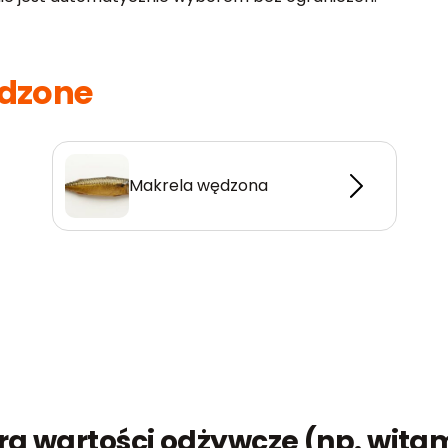
dzone
Makrela wędzona
a wartości odżywcze (np. witam