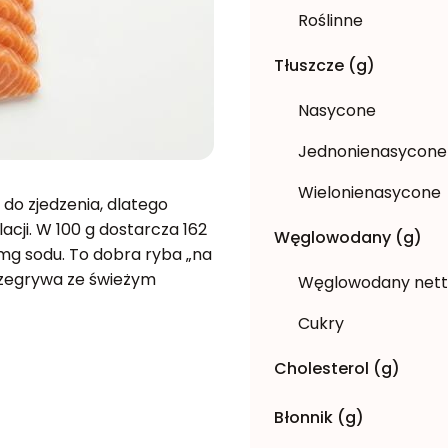
Roślinne
Tłuszcze (g)
Nasycone
Jednonienasycone
Wielonienasycone
do zjedzenia, dlatego
lacji. W 100 g dostarcza 162
Węglowodany (g)
70 mg sodu. To dobra ryba „na
rzegrywa ze świeżym
Węglowodany net
Cukry
Cholesterol (g)
Błonnik (g)