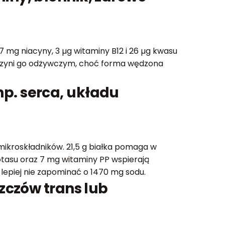
 mg niacyny, 3 µg witaminy B12 i 26 µg kwasu
ry czyni go odżywczym, choć forma wędzona
p. serca, układu
ikroskładników. 21,5 g białka pomaga w
potasu oraz 7 mg witaminy PP wspierają
lepiej nie zapominać o 1470 mg sodu.
szczów trans lub