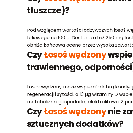
tłuszcze)?
Pod względem wartości odżywczych łosoś wędzo
foliowego na 100 g. Dostarcza też 250 mg fos
obniża końcową ocenę przez wysoką zawartoś
Czy
Łosoś wędzony
wspie
trawiennego, odporności
Łosoś wędzony może wspierać dobrą kondycję 
regeneracji i sytości, a 13 µg witaminy D ws
metabolizm i gospodarkę elektrolitową. Z pun
Czy
Łosoś wędzony
nie za
sztucznych dodatków?