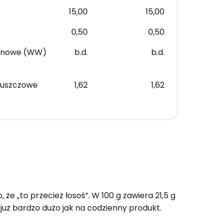
15,00
15,00
0,50
0,50
anowe (WW)
b.d.
b.d.
łuszczowe
1,62
1,62
e „to przecież łosoś”. W 100 g zawiera 21,5 g
 już bardzo dużo jak na codzienny produkt.