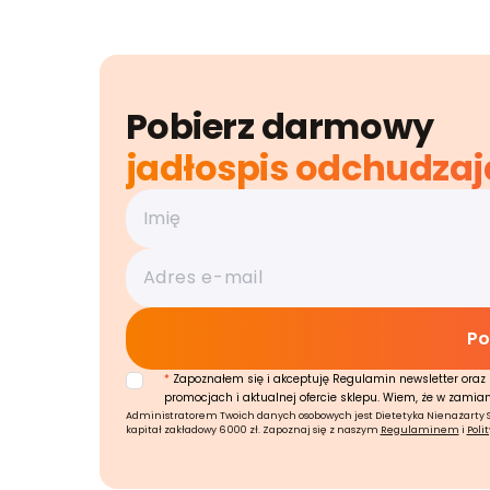
Pobierz darmowy
jadłospis odchudzaj
*
Zapoznałem się i akceptuję Regulamin newsletter oraz 
promocjach i aktualnej ofercie sklepu. Wiem, że w zamia
Administratorem Twoich danych osobowych jest Dietetyka Nienażarty Sp.
kapitał zakładowy 6 000 zł. Zapoznaj się z naszym
Regulaminem
i
Poli