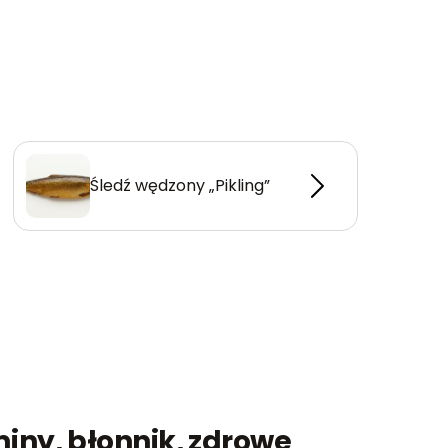
Śledź wędzony „Pikling”
iny, błonnik, zdrowe