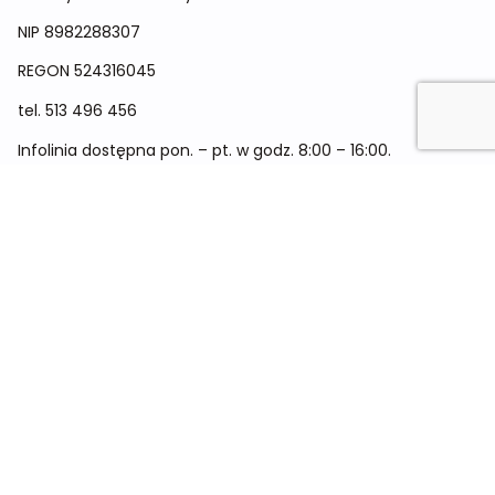
NIP 8982288307
REGON
524316045
tel.
513 496 456
Infolinia dostępna pon. – pt. w godz. 8:00 – 16:00.
Menu
Cennik
Dieta dla kobiet
Dieta dla mężczyzn
Dieta dla dzieci
Dieta dla dwóch osób
Dieta dla kobiet w ciąży