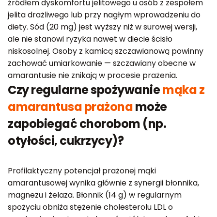
źródłem dyskomfortu jelitowego u osób z zespołem
jelita drażliwego lub przy nagłym wprowadzeniu do
diety. Sód (20 mg) jest wyższy niż w surowej wersji,
ale nie stanowi ryzyka nawet w diecie ścisło
niskosolnej. Osoby z kamicą szczawianową powinny
zachować umiarkowanie — szczawiany obecne w
amarantusie nie znikają w procesie prażenia.
Czy regularne spożywanie
mąka z
amarantusa prażona
może
zapobiegać chorobom (np.
otyłości, cukrzycy)?
Profilaktyczny potencjał prażonej mąki
amarantusowej wynika głównie z synergii błonnika,
magnezu i żelaza. Błonnik (14 g) w regularnym
spożyciu obniża stężenie cholesterolu LDL o