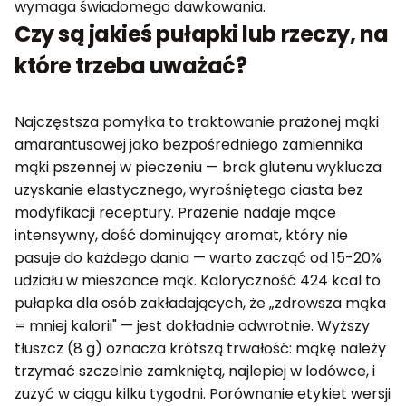
wymaga świadomego dawkowania.
Czy są jakieś pułapki lub rzeczy, na
które trzeba uważać?
Najczęstsza pomyłka to traktowanie prażonej mąki
amarantusowej jako bezpośredniego zamiennika
mąki pszennej w pieczeniu — brak glutenu wyklucza
uzyskanie elastycznego, wyrośniętego ciasta bez
modyfikacji receptury. Prażenie nadaje mące
intensywny, dość dominujący aromat, który nie
pasuje do każdego dania — warto zacząć od 15-20%
udziału w mieszance mąk. Kaloryczność 424 kcal to
pułapka dla osób zakładających, że „zdrowsza mąka
= mniej kalorii" — jest dokładnie odwrotnie. Wyższy
tłuszcz (8 g) oznacza krótszą trwałość: mąkę należy
trzymać szczelnie zamkniętą, najlepiej w lodówce, i
zużyć w ciągu kilku tygodni. Porównanie etykiet wersji