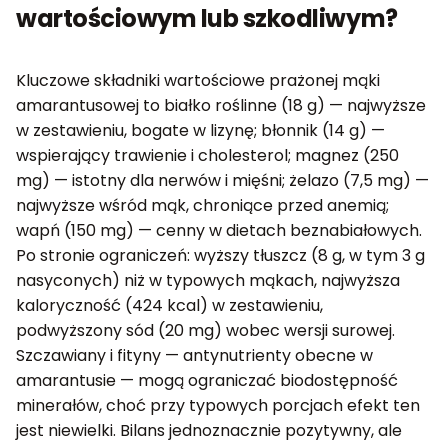
wartościowym lub szkodliwym?
Kluczowe składniki wartościowe prażonej mąki
amarantusowej to białko roślinne (18 g) — najwyższe
w zestawieniu, bogate w lizynę; błonnik (14 g) —
wspierający trawienie i cholesterol; magnez (250
mg) — istotny dla nerwów i mięśni; żelazo (7,5 mg) —
najwyższe wśród mąk, chroniące przed anemią;
wapń (150 mg) — cenny w dietach beznabiałowych.
Po stronie ograniczeń: wyższy tłuszcz (8 g, w tym 3 g
nasyconych) niż w typowych mąkach, najwyższa
kaloryczność (424 kcal) w zestawieniu,
podwyższony sód (20 mg) wobec wersji surowej.
Szczawiany i fityny — antynutrienty obecne w
amarantusie — mogą ograniczać biodostępność
minerałów, choć przy typowych porcjach efekt ten
jest niewielki. Bilans jednoznacznie pozytywny, ale