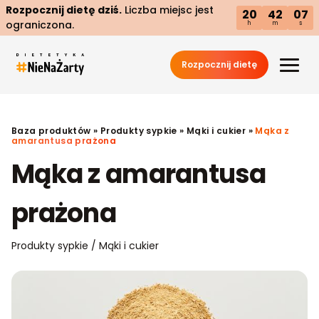
Rozpocznij dietę dziś.
Liczba miejsc jest
20
42
06
ograniczona.
h
m
s
Rozpocznij dietę
Baza produktów
»
Produkty sypkie
»
Mąki i cukier
»
Mąka z
amarantusa prażona
Mąka z amarantusa
prażona
Produkty sypkie / Mąki i cukier