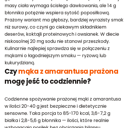
masy ciała wymaga ścisłego dawkowania, ale 14 g
błonnika potężnie wspiera sytość poposiłkową.
Prażony wariant ma głębszy, bardziej wyrazisty smak
niż surowy, co czyni go ciekawym składnikiem
deserów, koktajli proteinowych i owsianek. W diecie
niskosolnej 20 mg sodu nie stanowi przeszkody.
Kulinarnie najlepiej sprawdza się w połączeniu z
mąkami o łagodniejszym smaku — ryżową lub
kukurydzianą.
Czy
mąka z amarantusa prażona
mogę jeść to codziennie?
Codzienne spożywanie prażonej mąki z amarantusa
w ilości 20-40 g jest bezpieczne i dietetycznie
sensowne. Taka porcja to 85-170 kcal, 3,6-7,2 g
białka i 2,8-5,6 g błonnika — ilości, które realnie
wzbogacają posiłek bez obciążania bilansu