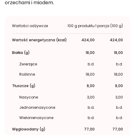
orzechami i miodem.
Wartości odżywcze
100 g produktu
1 porcja (100 g)
Wartość energetyczna (kcal)
424,00
424,00
Białka (g)
18,00
18,00
Zwierzęce
b.d.
b.d.
Roślinne
18,00
18,00
Tłuszcze (g)
8,00
8,00
Nasycone
3,00
3,00
Jednonienasycone
b.d.
b.d.
Wielonienasycone
b.d.
b.d.
Węglowodany (g)
77,00
77,00