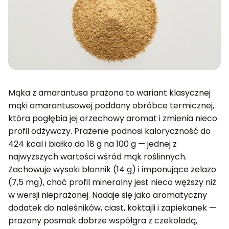
Mąka z amarantusa prażona to wariant klasycznej
mąki amarantusowej poddany obróbce termicznej,
która pogłębia jej orzechowy aromat i zmienia nieco
profil odżywczy. Prażenie podnosi kaloryczność do
424 kcal i białko do 18 g na 100 g — jednej z
najwyższych wartości wśród mąk roślinnych.
Zachowuje wysoki błonnik (14 g) i imponujące żelazo
(7,5 mg), choć profil mineralny jest nieco węższy niż
w wersji nieprażonej. Nadaje się jako aromatyczny
dodatek do naleśników, ciast, koktajli i zapiekanek —
prażony posmak dobrze współgra z czekoladą,