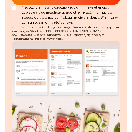
*
Zapoznałem się i akceptuję Regulamin newsletter oraz
zapisuję się do newslettera, żeby otrzymywać informację o
nowościach, promocjach i aktualnej ofercie sklepu. Wiem, że w
zamian otrzymam treści cyfrowe.
Administratorem Twoich danych osobowych jest Dietetyka Nienażarty Sp. z o.o.
z siedzibą we Wrocławiu. KRS: 0001016099, NIP: 8982288307, REGON:
52431604500000, kapitał zakładowy 6 000 zł. Zapoznaj się z naszym
Regulaminem
i
Polityką Prywatności
.