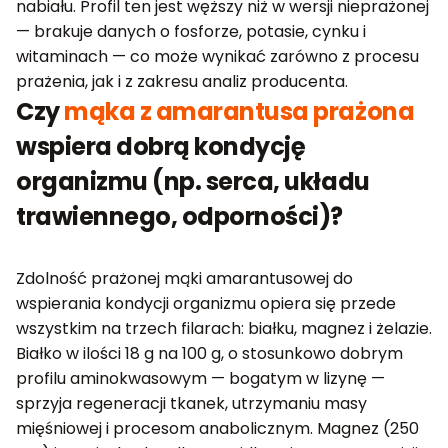
nabiału. Profil ten jest węższy niż w wersji nieprażonej
— brakuje danych o fosforze, potasie, cynku i
witaminach — co może wynikać zarówno z procesu
prażenia, jak i z zakresu analiz producenta.
Czy
mąka z amarantusa prażona
wspiera dobrą kondycję
organizmu (np. serca, układu
trawiennego, odporności)?
Zdolność prażonej mąki amarantusowej do
wspierania kondycji organizmu opiera się przede
wszystkim na trzech filarach: białku, magnez i żelazie.
Białko w ilości 18 g na 100 g, o stosunkowo dobrym
profilu aminokwasowym — bogatym w lizynę —
sprzyja regeneracji tkanek, utrzymaniu masy
mięśniowej i procesom anabolicznym. Magnez (250