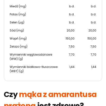
Miedź (mg)
b.d.
b.d.
Potas (mg)
b.d.
b.d.
Selen (μg)
b.d.
b.d.
Sód (mg)
20,00
20,00
Wapń (mg)
150,00
150,00
Żelazo (mg)
7,50
7,50
Wymienniki węglowodanowe
7,70
7,70
(WW) (g)
Wymienniki białkowo-tłuszczowe
1,44
1,44
(WBT) (g)
Czy
mąka z amarantusa
prażona
jest zdrowe?