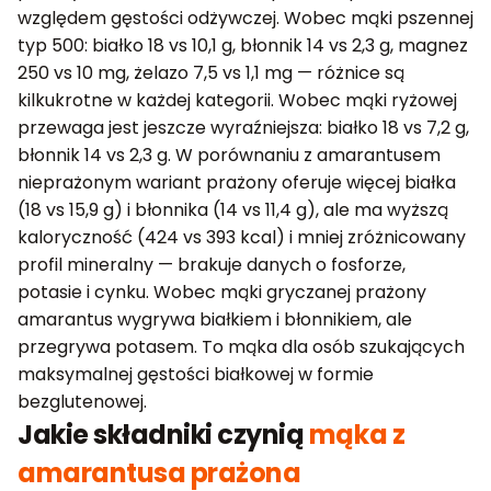
względem gęstości odżywczej. Wobec mąki pszennej
typ 500: białko 18 vs 10,1 g, błonnik 14 vs 2,3 g, magnez
250 vs 10 mg, żelazo 7,5 vs 1,1 mg — różnice są
kilkukrotne w każdej kategorii. Wobec mąki ryżowej
przewaga jest jeszcze wyraźniejsza: białko 18 vs 7,2 g,
błonnik 14 vs 2,3 g. W porównaniu z amarantusem
nieprażonym wariant prażony oferuje więcej białka
(18 vs 15,9 g) i błonnika (14 vs 11,4 g), ale ma wyższą
kaloryczność (424 vs 393 kcal) i mniej zróżnicowany
profil mineralny — brakuje danych o fosforze,
potasie i cynku. Wobec mąki gryczanej prażony
amarantus wygrywa białkiem i błonnikiem, ale
przegrywa potasem. To mąka dla osób szukających
maksymalnej gęstości białkowej w formie
bezglutenowej.
Jakie składniki czynią
mąka z
amarantusa prażona