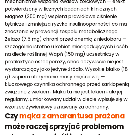
mechanizmie wiązania kwasów żółciowych — efekt
potwierdzony w licznych badaniach klinicznych.
Magnez (250 mg) wspiera prawidłowe ciśnienie
tętnicze i zmniejsza ryzyko insulinooporności, co ma
znaczenie w prewencji zespołu metabolicznego.
Żelazo (7,5 mg) chroni przed anemią z niedoboru —
szczególnie istotne u kobiet miesiączkujących i osób
na diecie roślinnej. Wapń (150 mg) uczestniczy w
profilaktyce osteoporozy, choć oczywiście nie jest
wystarczający jako jedyne źródło. Wysokie białko (18
g) wspiera utrzymanie masy mięśniowej —
kluczowego czynnika ochronnego przed sarkiopenią
związaną z wiekiem. Mąka ta nie jest lekiem, ale jej
regularny, umiarkowany udział w diecie wpisuje się w
wzorzec żywieniowy uznawany za ochronny.
Czy
mąka z amarantusa prażona
może raczej sprzyjać problemom