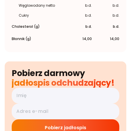
Węglowodany netto
b.d.
b.d.
Cukry
b.d.
b.d.
Cholesterol (g)
b.d.
b.d.
Błonnik (g)
14,00
14,00
Pobierz darmowy
jadłospis odchudzający!