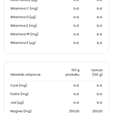
Witamina C (mg)
b.d.
b.d.
Witamina D (μg)
b.d.
b.d.
Witamina E (mg)
b.d.
b.d.
Witamina PP (mg)
b.d.
b.d.
Witamina K (μg)
b.d.
b.d.
100 g
1 porcja
Składniki odżywcze
produktu
(100 g)
Cynk (mg)
b.d.
b.d.
Fosfor (mg)
b.d.
b.d.
Jod (μg)
b.d.
b.d.
Magnez (mg)
250,00
250,00