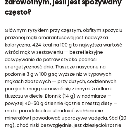
zdrowotnym, jeśli jest spożywany
często?
Głównym ryzykiem przy częstym, obfitym spożyciu
prażonej mąki amarantusowej jest nadwyżka
kaloryczna. 424 kcal na 100 g to najwyższa wartość
wśród mąk w zestawieniu — bezrefleksyjne
dosypywanie do potraw szybko podnosi
energetyczność dnia. Tłuszcze nasycone na
poziomie 3 g w 100 g są wyższe niż w typowych
mąkach zbożowych — przy dużych, codziennych
porcjach mogą sumować się z innymi źródłami
tłuszczu w diecie. Błonnik (14 g) w nadmiarze —
powyżej 40-50 g dziennie łącznie z resztą diety —
może paradoksalnie utrudniać wchłanianie
minerałów i powodować uporczywe wzdęcia. Sód (20
mg), choć niski bezwzględnie, jest dziesięciokrotnie