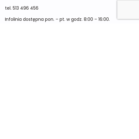
tel.
513 496 456
Infolinia dostępna pon. – pt. w godz. 8:00 – 16:00.
Menu
Cennik
Dieta dla kobiet
Dieta dla mężczyzn
Dieta dla dzieci
Dieta dla dwóch osób
Dieta dla kobiet w ciąży
Metamorfozy
Sklep