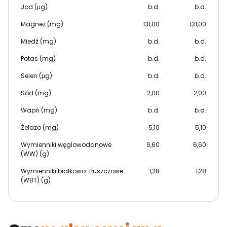
Jod (μg)
b.d.
b.d.
Magnez (mg)
131,00
131,00
Miedź (mg)
b.d.
b.d.
Potas (mg)
b.d.
b.d.
Selen (μg)
b.d.
b.d.
Sód (mg)
2,00
2,00
Wapń (mg)
b.d.
b.d.
Żelazo (mg)
5,10
5,10
Wymienniki węglowodanowe
6,60
6,60
(WW) (g)
Wymienniki białkowo-tłuszczowe
1,28
1,28
(WBT) (g)