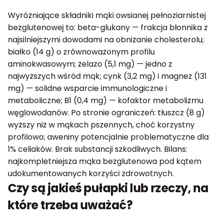
Wyróżniające składniki mąki owsianej pełnoziarnistej
bezglutenowej to: beta-glukany — frakcja błonnika z
najsilniejszymi dowodami na obniżanie cholesterolu;
białko (14 g) o zrównoważonym profilu
aminokwasowym; żelazo (5,1 mg) — jedno z
najwyższych wśród mąk; cynk (3,2 mg) i magnez (131
mg) — solidne wsparcie immunologiczne i
metaboliczne; B1 (0,4 mg) — kofaktor metabolizmu
węglowodanów. Po stronie ograniczeń: tłuszcz (8 g)
wyższy niż w mąkach pszennych, choć korzystny
profilowo; aweniny potencjalnie problematyczne dla
1% celiaków. Brak substancji szkodliwych. Bilans:
najkompletniejsza mąka bezglutenowa pod kątem
udokumentowanych korzyści zdrowotnych.
Czy są jakieś pułapki lub rzeczy, na
które trzeba uważać?