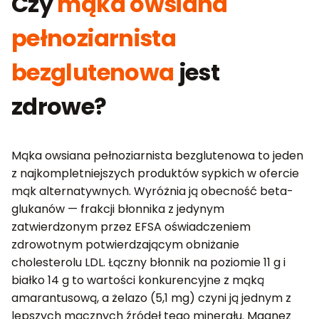
Czy
mąka owsiana
pełnoziarnista
bezglutenowa
jest
zdrowe?
Mąka owsiana pełnoziarnista bezglutenowa to jeden
z najkompletniejszych produktów sypkich w ofercie
mąk alternatywnych. Wyróżnia ją obecność beta-
glukanów — frakcji błonnika z jedynym
zatwierdzonym przez EFSA oświadczeniem
zdrowotnym potwierdzającym obniżanie
cholesterolu LDL. Łączny błonnik na poziomie 11 g i
białko 14 g to wartości konkurencyjne z mąką
amarantusową, a żelazo (5,1 mg) czyni ją jednym z
lepszych mącznych źródeł tego minerału. Magnez