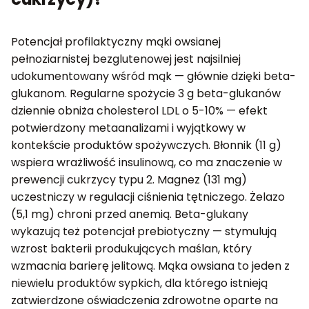
Potencjał profilaktyczny mąki owsianej
pełnoziarnistej bezglutenowej jest najsilniej
udokumentowany wśród mąk — głównie dzięki beta-
glukanom. Regularne spożycie 3 g beta-glukanów
dziennie obniża cholesterol LDL o 5-10% — efekt
potwierdzony metaanalizami i wyjątkowy w
kontekście produktów spożywczych. Błonnik (11 g)
wspiera wrażliwość insulinową, co ma znaczenie w
prewencji cukrzycy typu 2. Magnez (131 mg)
uczestniczy w regulacji ciśnienia tętniczego. Żelazo
(5,1 mg) chroni przed anemią. Beta-glukany
wykazują też potencjał prebiotyczny — stymulują
wzrost bakterii produkujących maślan, który
wzmacnia barierę jelitową. Mąka owsiana to jeden z
niewielu produktów sypkich, dla którego istnieją
zatwierdzone oświadczenia zdrowotne oparte na