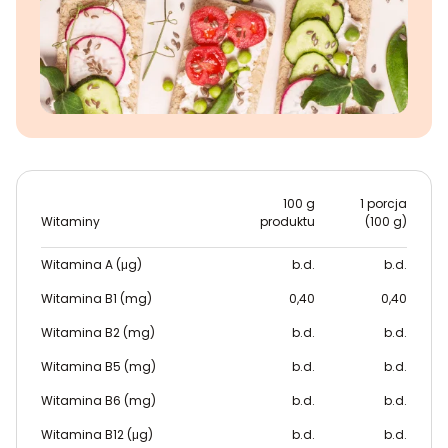
100 g
1 porcja
Witaminy
produktu
(100 g)
Witamina A (μg)
b.d.
b.d.
Witamina B1 (mg)
0,40
0,40
Witamina B2 (mg)
b.d.
b.d.
Witamina B5 (mg)
b.d.
b.d.
Witamina B6 (mg)
b.d.
b.d.
Witamina B12 (μg)
b.d.
b.d.