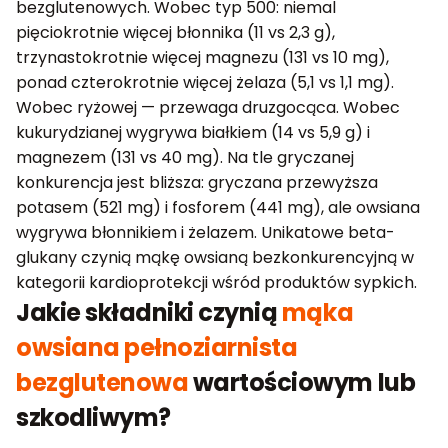
bezglutenowych. Wobec typ 500: niemal
pięciokrotnie więcej błonnika (11 vs 2,3 g),
trzynastokrotnie więcej magnezu (131 vs 10 mg),
ponad czterokrotnie więcej żelaza (5,1 vs 1,1 mg).
Wobec ryżowej — przewaga druzgocąca. Wobec
kukurydzianej wygrywa białkiem (14 vs 5,9 g) i
magnezem (131 vs 40 mg). Na tle gryczanej
konkurencja jest bliższa: gryczana przewyższa
potasem (521 mg) i fosforem (441 mg), ale owsiana
wygrywa błonnikiem i żelazem. Unikatowe beta-
glukany czynią mąkę owsianą bezkonkurencyjną w
kategorii kardioprotekcji wśród produktów sypkich.
Jakie składniki czynią
mąka
owsiana pełnoziarnista
bezglutenowa
wartościowym lub
szkodliwym?