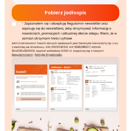
*
Zapoznałem się i akceptuję Regulamin newsletter oraz
zapisuję się do newslettera, żeby otrzymywać informację o
nowościach, promocjach i aktualnej ofercie sklepu. Wiem, że w
zamian otrzymam treści cyfrowe.
Administratorem Twoich danych osobowych jest Dietetyka Nienażarty Sp. z o.o.
z siedzibą we Wrocławiu. KRS: 0001016099, NIP: 8982288307, REGON:
52431604500000, kapitał zakładowy 6 000 zł. Zapoznaj się z naszym
Regulaminem
i
Polityką Prywatności
.