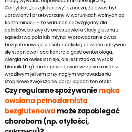
mogą wywołać odpowiedź immunologiczną.
Certyfikat „bezglutenowy" oznacza, że owies był
uprawiany i przetwarzany w warunkach wolnych od
kontaminacji — to warunek bezwzględny dla
celiaków, bo zwykły owies zawiera ślady glutenu z
sąsiedztwa pola lub młyna. Wprowadzanie owsa
bezglutenowego u osób z celiakią powinno odbywać
się stopniowo i pod kontrolą gastroenterologa.
Alergia na owies istnieje, ale jest rzadka. Wysoki
błonnik (11 g) może powodować wzdęcia u osób z
wrażliwym jelitem przy nagłym wprowadzeniu —
stopniowe zwiększanie porcji łagodzi ten efekt.
Czy regularne spożywanie
mąka
owsiana pełnoziarnista
bezglutenowa
może zapobiegać
chorobom (np. otyłości,
cukrzycy)?