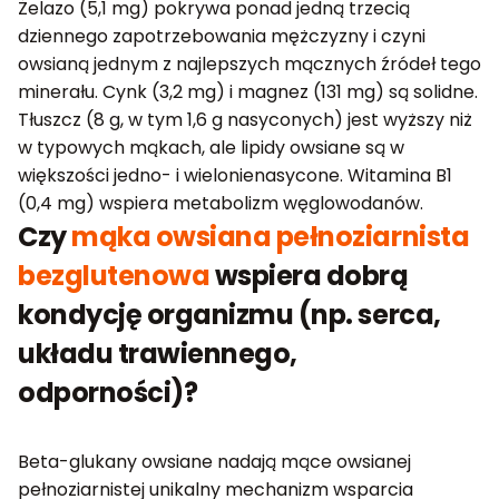
Żelazo (5,1 mg) pokrywa ponad jedną trzecią
dziennego zapotrzebowania mężczyzny i czyni
owsianą jednym z najlepszych mącznych źródeł tego
minerału. Cynk (3,2 mg) i magnez (131 mg) są solidne.
Tłuszcz (8 g, w tym 1,6 g nasyconych) jest wyższy niż
w typowych mąkach, ale lipidy owsiane są w
większości jedno- i wielonienasycone. Witamina B1
(0,4 mg) wspiera metabolizm węglowodanów.
Czy
mąka owsiana pełnoziarnista
bezglutenowa
wspiera dobrą
kondycję organizmu (np. serca,
układu trawiennego,
odporności)?
Beta-glukany owsiane nadają mące owsianej
pełnoziarnistej unikalny mechanizm wsparcia