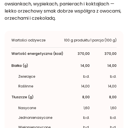
owsiankach, wypiekach, panierach i koktajlach —
lekko orzechowy smak dobrze współgra z owocami,
orzechami i czekoladą.
Wartości odżywcze
100 g produktu
1 porcja (100 g)
Wartość energetyczna (kcal)
370,00
370,00
Białka (g)
14,00
14,00
Zwierzęce
b.d.
b.d.
Roślinne
14,00
14,00
Tłuszcze (g)
8,00
8,00
Nasycone
1,60
1,60
Jednonienasycone
b.d.
b.d.
Wielonienasycone
b.d.
b.d.