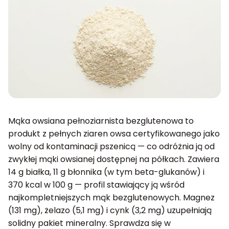
Mąka owsiana pełnoziarnista bezglutenowa to
produkt z pełnych ziaren owsa certyfikowanego jako
wolny od kontaminacji pszenicą — co odróżnia ją od
zwykłej mąki owsianej dostępnej na półkach. Zawiera
14 g białka, 11 g błonnika (w tym beta-glukanów) i
370 kcal w 100 g — profil stawiający ją wśród
najkompletniejszych mąk bezglutenowych. Magnez
(131 mg), żelazo (5,1 mg) i cynk (3,2 mg) uzupełniają
solidny pakiet mineralny. Sprawdza się w