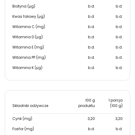
Biotyna (μg)
b.d.
b.d.
Kwas foliowy (μg)
b.d.
b.d.
Witamina C (mg)
b.d.
b.d.
Witamina D (μg)
b.d.
b.d.
Witamina E (mg)
b.d.
b.d.
Witamina PP (mg)
b.d.
b.d.
Witamina K (μg)
b.d.
b.d.
100 g
1 porcja
Składniki odżywcze
produktu
(100 g)
Cynk (mg)
3,20
3,20
Fosfor (mg)
b.d.
b.d.