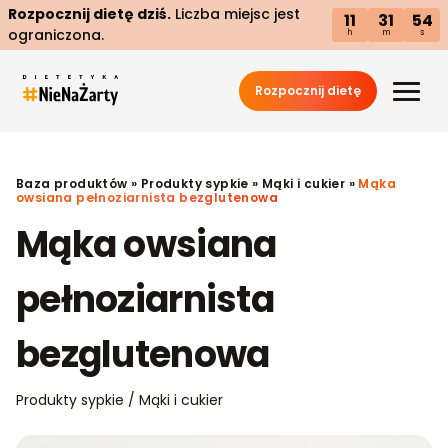
Rozpocznij dietę dziś.
Liczba miejsc jest
11
31
53
ograniczona.
h
m
s
Rozpocznij dietę
Baza produktów
»
Produkty sypkie
»
Mąki i cukier
»
Mąka
owsiana pełnoziarnista bezglutenowa
Mąka owsiana
pełnoziarnista
bezglutenowa
Produkty sypkie / Mąki i cukier