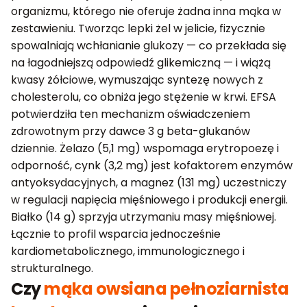
organizmu, którego nie oferuje żadna inna mąka w
zestawieniu. Tworząc lepki żel w jelicie, fizycznie
spowalniają wchłanianie glukozy — co przekłada się
na łagodniejszą odpowiedź glikemiczną — i wiążą
kwasy żółciowe, wymuszając syntezę nowych z
cholesterolu, co obniża jego stężenie w krwi. EFSA
potwierdziła ten mechanizm oświadczeniem
zdrowotnym przy dawce 3 g beta-glukanów
dziennie. Żelazo (5,1 mg) wspomaga erytropoezę i
odporność, cynk (3,2 mg) jest kofaktorem enzymów
antyoksydacyjnych, a magnez (131 mg) uczestniczy
w regulacji napięcia mięśniowego i produkcji energii.
Białko (14 g) sprzyja utrzymaniu masy mięśniowej.
Łącznie to profil wsparcia jednocześnie
kardiometabolicznego, immunologicznego i
strukturalnego.
Czy
mąka owsiana pełnoziarnista