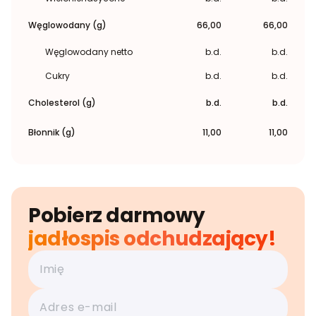
Węglowodany (g)
66,00
66,00
Węglowodany netto
b.d.
b.d.
Cukry
b.d.
b.d.
Cholesterol (g)
b.d.
b.d.
Błonnik (g)
11,00
11,00
Pobierz darmowy
jadłospis odchudzający!