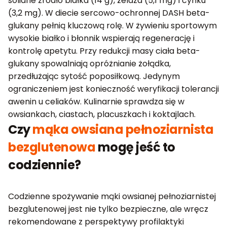
solidne źródło białka (14 g), żelaza (5,1 mg) i cynku
(3,2 mg). W diecie sercowo-ochronnej DASH beta-
glukany pełnią kluczową rolę. W żywieniu sportowym
wysokie białko i błonnik wspierają regenerację i
kontrolę apetytu. Przy redukcji masy ciała beta-
glukany spowalniają opróżnianie żołądka,
przedłużając sytość poposiłkową. Jedynym
ograniczeniem jest konieczność weryfikacji tolerancji
awenin u celiaków. Kulinarnie sprawdza się w
owsiankach, ciastach, placuszkach i koktajlach.
Czy
mąka owsiana pełnoziarnista
bezglutenowa
mogę jeść to
codziennie?
Codzienne spożywanie mąki owsianej pełnoziarnistej
bezglutenowej jest nie tylko bezpieczne, ale wręcz
rekomendowane z perspektywy profilaktyki