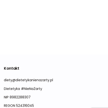
Kontakt
diety@dietetykanienazarty.pl
Dietetyka #NieNaŻarty
NIP 8982288307
REGON
524316045