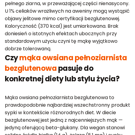
pełnego ziarna, w przeważającej części nienasycony.
U 1% celiaków wrażliwych na aweniny mogą wystąpić
objawy jelitowe mimo certyfikacji bezglutenowej.
Kaloryczność (370 kcal) jest umiarkowana. Brak
doniesień o istotnych efektach ubocznych przy
standardowym użyciu czyni tę mąkę wyjątkowo
dobrze tolerowaną.
Czy
mąka owsiana pełnoziarnista
bezglutenowa
pasuje do
konkretnej diety lub stylu życia?
Mąka owsiana pełnoziarnista bezglutenowa to
prawdopodobnie najbardziej wszechstronny produkt
sypki w kontekście różnorodnych diet. W diecie
bezglutenowej jest jedną z najcenniejszych mąk —
jedyną oferującą beta-glukany. Dla wegan stanowi