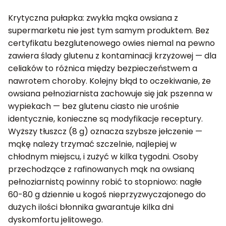
Krytyczna pułapka: zwykła mąka owsiana z
supermarketu nie jest tym samym produktem. Bez
certyfikatu bezglutenowego owies niemal na pewno
zawiera ślady glutenu z kontaminacji krzyżowej — dla
celiaków to różnica między bezpieczeństwem a
nawrotem choroby. Kolejny błąd to oczekiwanie, że
owsiana pełnoziarnista zachowuje się jak pszenna w
wypiekach — bez glutenu ciasto nie urośnie
identycznie, konieczne są modyfikacje receptury.
Wyższy tłuszcz (8 g) oznacza szybsze jełczenie —
mąkę należy trzymać szczelnie, najlepiej w
chłodnym miejscu, i zużyć w kilka tygodni. Osoby
przechodzące z rafinowanych mąk na owsianą
pełnoziarnistą powinny robić to stopniowo: nagłe
60-80 g dziennie u kogoś nieprzyzwyczajonego do
dużych ilości błonnika gwarantuje kilka dni
dyskomfortu jelitowego.