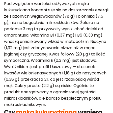
Pod względem wartości odżywczych mąka
kukurydziana koncentruje się na dostarczaniu energii
ze złożonych węglowodanów (78 g) i błonnika (7,5
g), nie na bogactwie mikroskładników. Żelazo na
poziomie 3 mg to przyzwoity wynik, choć daleki od
amarantusa. Witamina B1 (0,37 mg) i B6 (0,33 mg)
wnoszą umiarkowany wkład w metabolizm. Niacyna
(1,32 mg) jest zdecydowanie niższa niż w mące
jaglanej czy gryczanej. Kwas foliowy (20 µg) to ilość
symboliczna. Witamina E (0,3 mg) jest śladowa.
Wyróżnikiem jest profil tłuszczowy — stosunek
kwasów wielonienasyconych (1,18 g) do nasyconych
(0,38 g) przekracza 3:1, co jest rzadkością wśród
mąk. Cukry proste (2,2 g) są niskie. Ogólnie to
produkt energetyczny o ograniczonej gęstości
mikroskładników, ale bardzo bezpiecznym profilu
makroskładnikowym.
Czy
mąka kukurydziana
wspiera