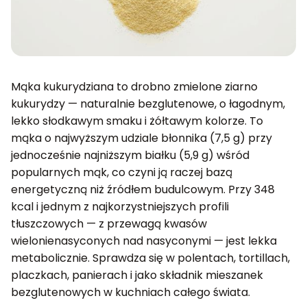
Mąka kukurydziana to drobno zmielone ziarno
kukurydzy — naturalnie bezglutenowe, o łagodnym,
lekko słodkawym smaku i żółtawym kolorze. To
mąka o najwyższym udziale błonnika (7,5 g) przy
jednocześnie najniższym białku (5,9 g) wśród
popularnych mąk, co czyni ją raczej bazą
energetyczną niż źródłem budulcowym. Przy 348
kcal i jednym z najkorzystniejszych profili
tłuszczowych — z przewagą kwasów
wielonienasyconych nad nasyconymi — jest lekka
metabolicznie. Sprawdza się w polentach, tortillach,
placzkach, panierach i jako składnik mieszanek
bezglutenowych w kuchniach całego świata.