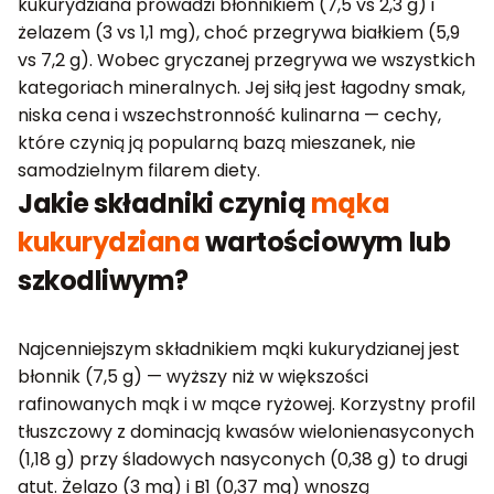
kukurydziana prowadzi błonnikiem (7,5 vs 2,3 g) i
żelazem (3 vs 1,1 mg), choć przegrywa białkiem (5,9
vs 7,2 g). Wobec gryczanej przegrywa we wszystkich
kategoriach mineralnych. Jej siłą jest łagodny smak,
niska cena i wszechstronność kulinarna — cechy,
które czynią ją popularną bazą mieszanek, nie
samodzielnym filarem diety.
Jakie składniki czynią
mąka
kukurydziana
wartościowym lub
szkodliwym?
Najcenniejszym składnikiem mąki kukurydzianej jest
błonnik (7,5 g) — wyższy niż w większości
rafinowanych mąk i w mące ryżowej. Korzystny profil
tłuszczowy z dominacją kwasów wielonienasyconych
(1,18 g) przy śladowych nasyconych (0,38 g) to drugi
atut. Żelazo (3 mg) i B1 (0,37 mg) wnoszą