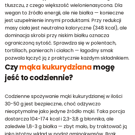
tłuszczu, z czego większość wielonienasycona. Dla
wegan to źródło energii, ale nie białka — konieczne
jest uzupełnienie innymi produktami. Przy redukcji
masy ciała jest neutralna kaloryczne (348 kcal), ale
dominacja skrobi przy niskim białku oznacza
ograniczoną sytość. Sprawdza się w polentach,
tortillach, panierach i ciałach — łagodny smak
pozwala łączyć ją z praktycznie każdym składnikiem.
Czy
mąka kukurydziana
mogę
jeść to codziennie?
Codzienne spożywanie mąki kukurydzianej w ilości
30-50 g jest bezpieczne, choć odżywczo
nieoptymalne jako jedyne źródło mąki. Taka porcja
dostarcza 104-174 kcal i 2,3-3,8 g błonnika, ale
zaledwie 1,8-3 g białka — zbyt mało, by traktować ją
jako istotny wkład w podaż aminokwasów. Brak