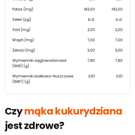
Potas (mg)
193,00
193,00
Selen (μg)
b.d.
b.d.
Sód (mg)
2,00
2,00
Wapń (mg)
7,00
7,00
Żelazo (mg)
3,00
3,00
Wymienniki węglowodanowe
7,80
7,80
(WW) (g)
Wymienniki białkowo-tłuszczowe
0,51
0,51
(WBT) (g)
Czy
mąka kukurydziana
jest zdrowe?