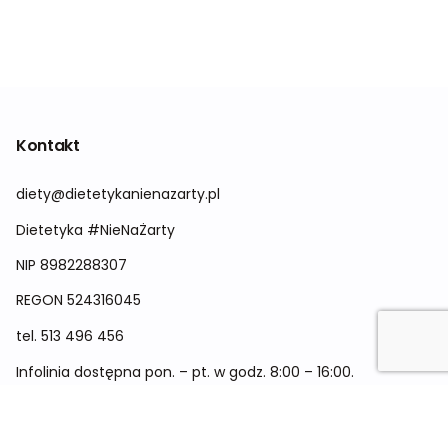
Kontakt
diety@dietetykanienazarty.pl
Dietetyka #NieNaŻarty
NIP 8982288307
REGON
524316045
tel.
513 496 456
Infolinia dostępna pon. – pt. w godz. 8:00 – 16:00.
Menu