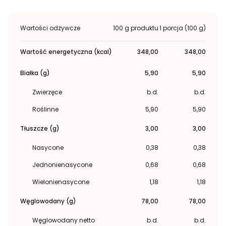
Wartości odżywcze
100 g produktu
1 porcja (100 g)
Wartość energetyczna (kcal)
348,00
348,00
Białka (g)
5,90
5,90
Zwierzęce
b.d.
b.d.
Roślinne
5,90
5,90
Tłuszcze (g)
3,00
3,00
Nasycone
0,38
0,38
Jednonienasycone
0,68
0,68
Wielonienasycone
1,18
1,18
Węglowodany (g)
78,00
78,00
Węglowodany netto
b.d.
b.d.