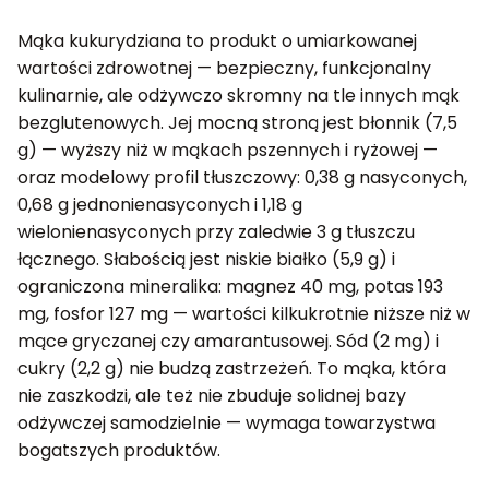
Mąka kukurydziana to produkt o umiarkowanej
wartości zdrowotnej — bezpieczny, funkcjonalny
kulinarnie, ale odżywczo skromny na tle innych mąk
bezglutenowych. Jej mocną stroną jest błonnik (7,5
g) — wyższy niż w mąkach pszennych i ryżowej —
oraz modelowy profil tłuszczowy: 0,38 g nasyconych,
0,68 g jednonienasyconych i 1,18 g
wielonienasyconych przy zaledwie 3 g tłuszczu
łącznego. Słabością jest niskie białko (5,9 g) i
ograniczona mineralika: magnez 40 mg, potas 193
mg, fosfor 127 mg — wartości kilkukrotnie niższe niż w
mące gryczanej czy amarantusowej. Sód (2 mg) i
cukry (2,2 g) nie budzą zastrzeżeń. To mąka, która
nie zaszkodzi, ale też nie zbuduje solidnej bazy
odżywczej samodzielnie — wymaga towarzystwa
bogatszych produktów.