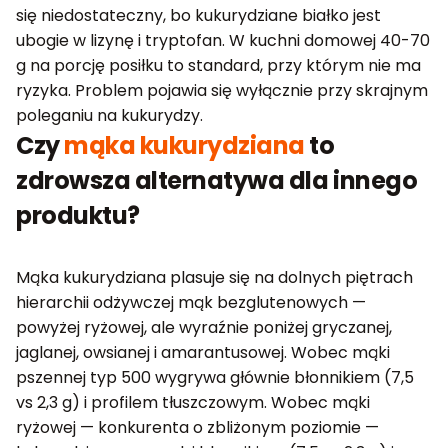
się niedostateczny, bo kukurydziane białko jest
ubogie w lizynę i tryptofan. W kuchni domowej 40-70
g na porcję posiłku to standard, przy którym nie ma
ryzyka. Problem pojawia się wyłącznie przy skrajnym
poleganiu na kukurydzy.
Czy
mąka kukurydziana
to
zdrowsza alternatywa dla innego
produktu?
Mąka kukurydziana plasuje się na dolnych piętrach
hierarchii odżywczej mąk bezglutenowych —
powyżej ryżowej, ale wyraźnie poniżej gryczanej,
jaglanej, owsianej i amarantusowej. Wobec mąki
pszennej typ 500 wygrywa głównie błonnikiem (7,5
vs 2,3 g) i profilem tłuszczowym. Wobec mąki
ryżowej — konkurenta o zbliżonym poziomie —