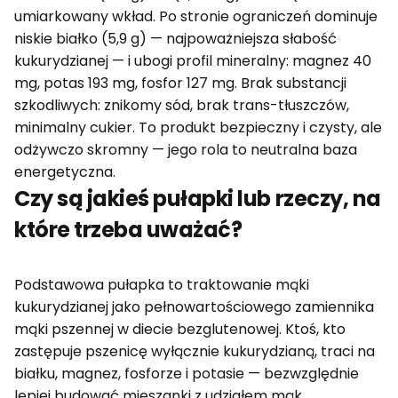
umiarkowany wkład. Po stronie ograniczeń dominuje
niskie białko (5,9 g) — najpoważniejsza słabość
kukurydzianej — i ubogi profil mineralny: magnez 40
mg, potas 193 mg, fosfor 127 mg. Brak substancji
szkodliwych: znikomy sód, brak trans-tłuszczów,
minimalny cukier. To produkt bezpieczny i czysty, ale
odżywczo skromny — jego rola to neutralna baza
energetyczna.
Czy są jakieś pułapki lub rzeczy, na
które trzeba uważać?
Podstawowa pułapka to traktowanie mąki
kukurydzianej jako pełnowartościowego zamiennika
mąki pszennej w diecie bezglutenowej. Ktoś, kto
zastępuje pszenicę wyłącznie kukurydzianą, traci na
białku, magnez, fosforze i potasie — bezwzględnie
lepiej budować mieszanki z udziałem mąk