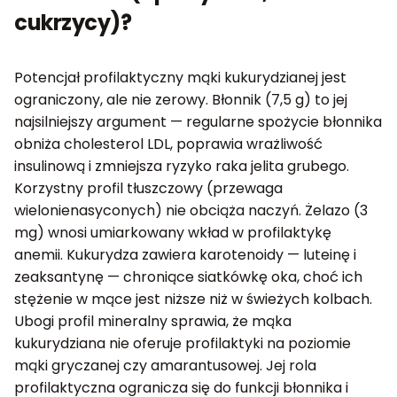
cukrzycy)?
Potencjał profilaktyczny mąki kukurydzianej jest
ograniczony, ale nie zerowy. Błonnik (7,5 g) to jej
najsilniejszy argument — regularne spożycie błonnika
obniża cholesterol LDL, poprawia wrażliwość
insulinową i zmniejsza ryzyko raka jelita grubego.
Korzystny profil tłuszczowy (przewaga
wielonienasyconych) nie obciąża naczyń. Żelazo (3
mg) wnosi umiarkowany wkład w profilaktykę
anemii. Kukurydza zawiera karotenoidy — luteinę i
zeaksantynę — chroniące siatkówkę oka, choć ich
stężenie w mące jest niższe niż w świeżych kolbach.
Ubogi profil mineralny sprawia, że mąka
kukurydziana nie oferuje profilaktyki na poziomie
mąki gryczanej czy amarantusowej. Jej rola
profilaktyczna ogranicza się do funkcji błonnika i