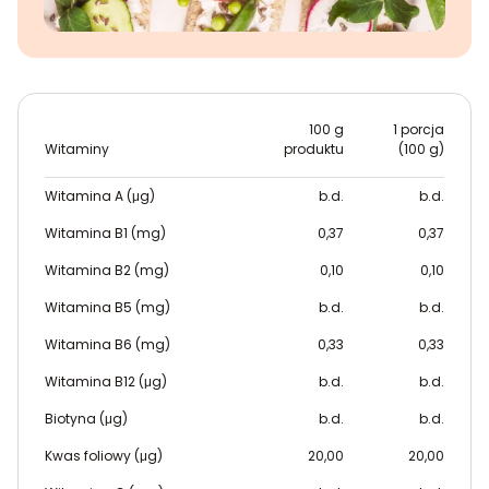
100 g
1 porcja
Witaminy
produktu
(100 g)
Witamina A (μg)
b.d.
b.d.
Witamina B1 (mg)
0,37
0,37
Witamina B2 (mg)
0,10
0,10
Witamina B5 (mg)
b.d.
b.d.
Witamina B6 (mg)
0,33
0,33
Witamina B12 (μg)
b.d.
b.d.
Biotyna (μg)
b.d.
b.d.
Kwas foliowy (μg)
20,00
20,00