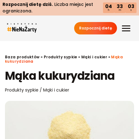
Rozpocznij dietę dziś.
Liczba miejsc jest
04
33
02
ograniczona.
h
m
s
Rozpocznij dietę
Baza produktów
»
Produkty sypkie
»
Mąki i cukier
»
Mąka
kukurydziana
Mąka kukurydziana
Produkty sypkie / Mąki i cukier