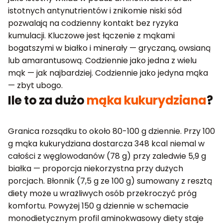
istotnych antynutrientów i znikomie niski sód
pozwalają na codzienny kontakt bez ryzyka
kumulacji. Kluczowe jest łączenie z mąkami
bogatszymi w białko i minerały — gryczaną, owsianą
lub amarantusową. Codziennie jako jedna z wielu
mąk — jak najbardziej. Codziennie jako jedyna mąka
— zbyt ubogo.
Ile to za dużo
mąka kukurydziana
?
Granica rozsądku to około 80-100 g dziennie. Przy 100
g mąka kukurydziana dostarcza 348 kcal niemal w
całości z węglowodanów (78 g) przy zaledwie 5,9 g
białka — proporcja niekorzystna przy dużych
porcjach. Błonnik (7,5 g ze 100 g) sumowany z resztą
diety może u wrażliwych osób przekroczyć próg
komfortu. Powyżej 150 g dziennie w schemacie
monodietycznym profil aminokwasowy diety staje