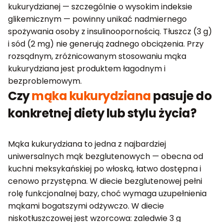
kukurydzianej — szczególnie o wysokim indeksie
glikemicznym — powinny unikać nadmiernego
spożywania osoby z insulinoopornością. Tłuszcz (3 g)
i sód (2 mg) nie generują żadnego obciążenia. Przy
rozsądnym, zróżnicowanym stosowaniu mąka
kukurydziana jest produktem łagodnym i
bezproblemowym.
Czy
mąka kukurydziana
pasuje do
konkretnej diety lub stylu życia?
Mąka kukurydziana to jedna z najbardziej
uniwersalnych mąk bezglutenowych — obecna od
kuchni meksykańskiej po włoską, łatwo dostępna i
cenowo przystępna. W diecie bezglutenowej pełni
rolę funkcjonalnej bazy, choć wymaga uzupełnienia
mąkami bogatszymi odżywczo. W diecie
niskotłuszczowej jest wzorcowa: zaledwie 3 g