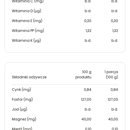
Witamina C (mg)
b.d.
b.d.
Witamina D (μg)
b.d.
b.d.
Witamina E (mg)
0,30
0,30
Witamina PP (mg)
1,32
1,32
Witamina K (μg)
b.d.
b.d.
100 g
1 porcja
Składniki odżywcze
produktu
(100 g)
Cynk (mg)
0,84
0,84
Fosfor (mg)
127,00
127,00
Jod (μg)
b.d.
b.d.
Magnez (mg)
40,00
40,00
Miedź (mg)
0,10
0,10