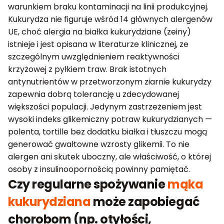
warunkiem braku kontaminacji na linii produkcyjnej.
Kukurydza nie figuruje wśród 14 głównych alergenów
UE, choć alergia na białka kukurydziane (zeiny)
istnieje i jest opisana w literaturze klinicznej, ze
szczególnym uwzględnieniem reaktywności
krzyżowej z pyłkiem traw. Brak istotnych
antynutrientów w przetworzonym ziarnie kukurydzy
zapewnia dobrą tolerancję u zdecydowanej
większości populacji. Jedynym zastrzeżeniem jest
wysoki indeks glikemiczny potraw kukurydzianych —
polenta, tortille bez dodatku białka i tłuszczu mogą
generować gwałtowne wzrosty glikemii. To nie
alergen ani skutek uboczny, ale właściwość, o której
osoby z insulinoopornością powinny pamiętać.
Czy regularne spożywanie
mąka
kukurydziana
może zapobiegać
chorobom (np. otyłości,