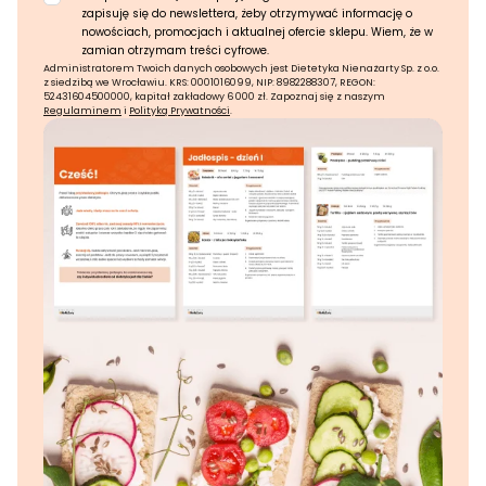
zapisuję się do newslettera, żeby otrzymywać informację o
nowościach, promocjach i aktualnej ofercie sklepu. Wiem, że w
zamian otrzymam treści cyfrowe.
Administratorem Twoich danych osobowych jest Dietetyka Nienażarty Sp. z o.o.
z siedzibą we Wrocławiu. KRS: 0001016099, NIP: 8982288307, REGON:
52431604500000, kapitał zakładowy 6 000 zł. Zapoznaj się z naszym
Regulaminem
i
Polityką Prywatności
.