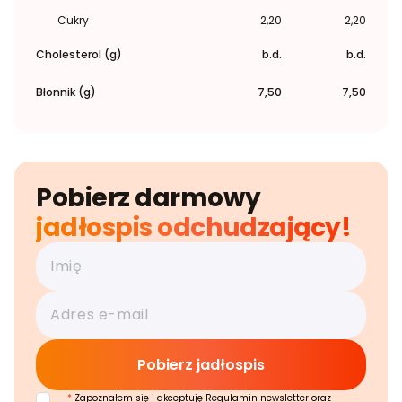
Cukry
2,20
2,20
Cholesterol (g)
b.d.
b.d.
Błonnik (g)
7,50
7,50
Pobierz darmowy
jadłospis odchudzający!
*
Zapoznałem się i akceptuję Regulamin newsletter oraz