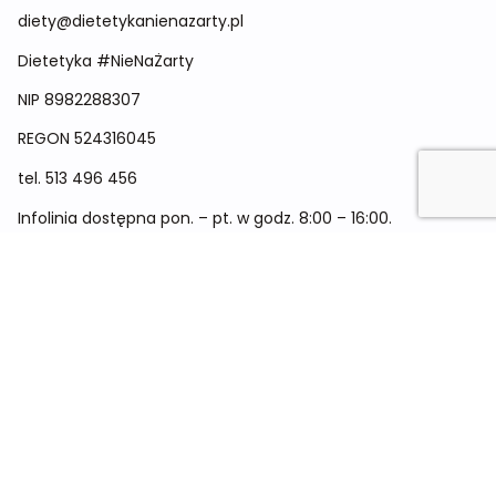
diety@dietetykanienazarty.pl
Dietetyka #NieNaŻarty
NIP 8982288307
REGON
524316045
tel.
513 496 456
Infolinia dostępna pon. – pt. w godz. 8:00 – 16:00.
Menu
Cennik
Dieta dla kobiet
Dieta dla mężczyzn
Dieta dla dzieci
Dieta dla dwóch osób