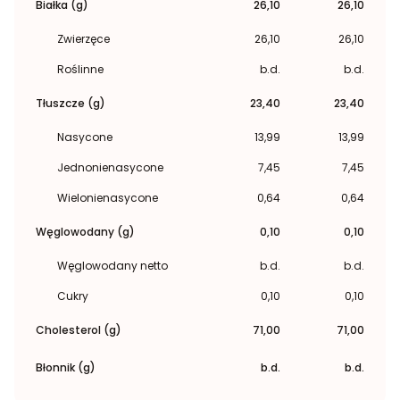
Białka (g)
26,10
26,10
Zwierzęce
26,10
26,10
Roślinne
b.d.
b.d.
Tłuszcze (g)
23,40
23,40
Nasycone
13,99
13,99
Jednonienasycone
7,45
7,45
Wielonienasycone
0,64
0,64
Węglowodany (g)
0,10
0,10
Węglowodany netto
b.d.
b.d.
Cukry
0,10
0,10
Cholesterol (g)
71,00
71,00
Błonnik (g)
b.d.
b.d.