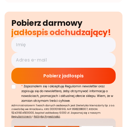
Pobierz darmowy
jadłospis odchudzający!
*
Zapoznałem się i akceptuję Regulamin newsletter oraz
zapisuję się do newslettera, żeby otrzymywać informację o
nowościach, promocjach i aktualnej ofercie sklepu. Wiem, że w
zamian otrzymam treści cyfrowe.
Administratorem Twoich danych osobowych jest Dietetyka Nienażarty Sp. z o.o.
z siedzibą we Wrocławiu. KRS: 0001016099, NIP: 8982288307, REGON:
52431604500000, kapitał zakładowy 6 000 zł. Zapoznaj się z naszym
Regulaminem
i
Polityką Prywatności
.