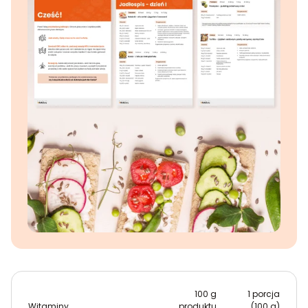
100 g
1 porcja
Witaminy
produktu
(100 g)