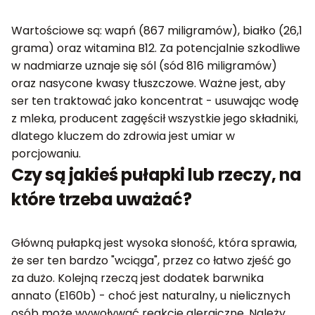
Wartościowe są: wapń (867 miligramów), białko (26,1
grama) oraz witamina B12. Za potencjalnie szkodliwe
w nadmiarze uznaje się sól (sód 816 miligramów)
oraz nasycone kwasy tłuszczowe. Ważne jest, aby
ser ten traktować jako koncentrat - usuwając wodę
z mleka, producent zagęścił wszystkie jego składniki,
dlatego kluczem do zdrowia jest umiar w
porcjowaniu.
Czy są jakieś pułapki lub rzeczy, na
które trzeba uważać?
Główną pułapką jest wysoka słoność, która sprawia,
że ser ten bardzo "wciąga", przez co łatwo zjeść go
za dużo. Kolejną rzeczą jest dodatek barwnika
annato (E160b) - choć jest naturalny, u nielicznych
osób może wywoływać reakcje alergiczne. Należy