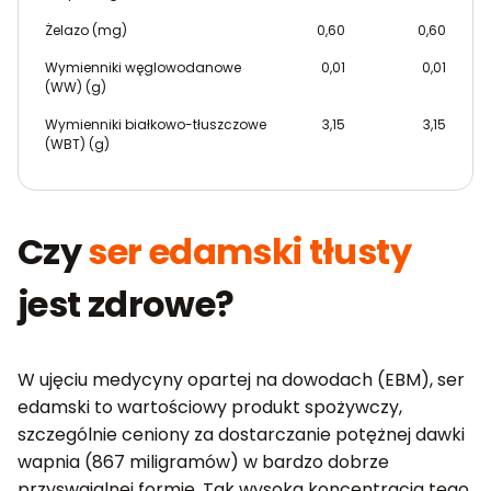
Żelazo (mg)
0,60
0,60
Wymienniki węglowodanowe
0,01
0,01
(WW) (g)
Wymienniki białkowo-tłuszczowe
3,15
3,15
(WBT) (g)
Czy
ser edamski tłusty
jest zdrowe?
W ujęciu medycyny opartej na dowodach (EBM), ser
edamski to wartościowy produkt spożywczy,
szczególnie ceniony za dostarczanie potężnej dawki
wapnia (867 miligramów) w bardzo dobrze
przyswajalnej formie. Tak wysoka koncentracja tego