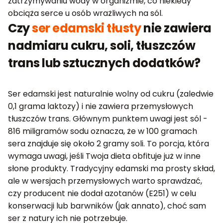
zatrzymywaniu wody w organizmie, co niekiedy
obciąża serce u osób wrażliwych na sól.
Czy
ser edamski tłusty
nie zawiera
nadmiaru cukru, soli, tłuszczów
trans lub sztucznych dodatków?
Ser edamski jest naturalnie wolny od cukru (zaledwie
0,1 grama laktozy) i nie zawiera przemysłowych
tłuszczów trans. Głównym punktem uwagi jest sól -
816 miligramów sodu oznacza, że w 100 gramach
sera znajduje się około 2 gramy soli. To porcja, która
wymaga uwagi, jeśli Twoja dieta obfituje już w inne
słone produkty. Tradycyjny edamski ma prosty skład,
ale w wersjach przemysłowych warto sprawdzać,
czy producent nie dodał azotanów (E251) w celu
konserwacji lub barwników (jak annato), choć sam
ser z natury ich nie potrzebuje.