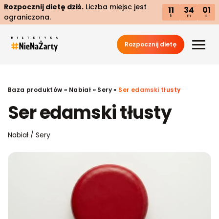
Rozpocznij dietę dziś.
Liczba miejsc jest
11
34
00
ograniczona.
h
m
s
Rozpocznij dietę
Baza produktów
»
Nabiał
»
Sery
»
Ser edamski tłusty
Ser edamski tłusty
Nabiał / Sery