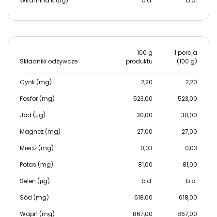
Witamina K (μg)
b.d.
b.d.
100 g
1 porcja
Składniki odżywcze
produktu
(100 g)
Cynk (mg)
2,20
2,20
Fosfor (mg)
523,00
523,00
Jod (μg)
30,00
30,00
Magnez (mg)
27,00
27,00
Miedź (mg)
0,03
0,03
Potas (mg)
81,00
81,00
Selen (μg)
b.d.
b.d.
Sód (mg)
618,00
618,00
Wapń (mg)
867,00
867,00