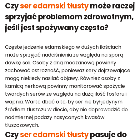
Czy
ser edamski tłusty
może raczej
sprzyjać problemom zdrowotnym,
jeśli jest spożywany często?
Częste jedzenie edamskiego w dużych ilościach
może sprzyjać nadciśnieniu ze względu na sporą
dawkę soli. Osoby z dną moczanową powinny
zachować ostrożność, ponieważ sery dojrzewające
mogą niekiedy nasilać objawy. Również osoby z
kamicą nerkową powinny monitorować spożycie
twardych serów ze względu na dużą ilość fosforu i
wapnia. Warto dbać o to, by ser nie był jedynym
źródłem tłuszczu w diecie, aby nie doprowadzić do
nadmiernej podaży nasyconych kwasów
tłuszczowych.
Czy
ser edamski tłusty
pasuje do