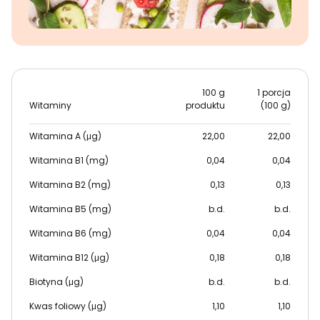
100 g
1 porcja
Witaminy
produktu
(100 g)
Witamina A (μg)
22,00
22,00
Witamina B1 (mg)
0,04
0,04
Witamina B2 (mg)
0,13
0,13
Witamina B5 (mg)
b.d.
b.d.
Witamina B6 (mg)
0,04
0,04
Witamina B12 (μg)
0,18
0,18
Biotyna (μg)
b.d.
b.d.
Kwas foliowy (μg)
1,10
1,10