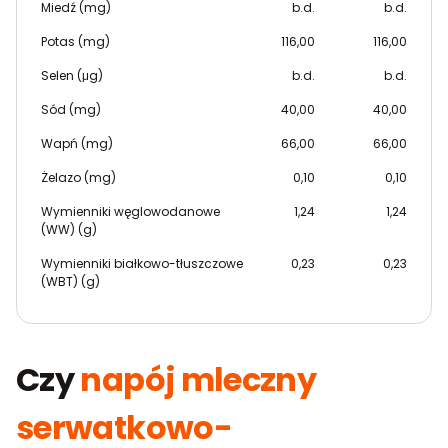
Miedź (mg)
b.d.
b.d.
Potas (mg)
116,00
116,00
Selen (μg)
b.d.
b.d.
Sód (mg)
40,00
40,00
Wapń (mg)
66,00
66,00
Żelazo (mg)
0,10
0,10
Wymienniki węglowodanowe
1,24
1,24
(WW) (g)
Wymienniki białkowo-tłuszczowe
0,23
0,23
(WBT) (g)
Czy
napój mleczny
serwatkowo-