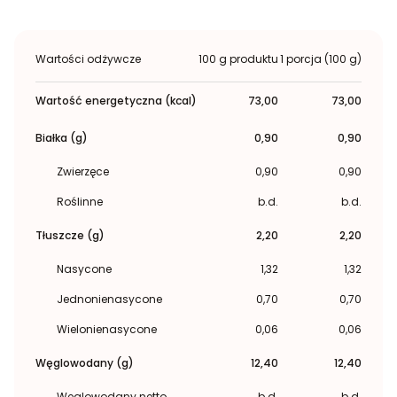
Wartości odżywcze
100 g produktu
1 porcja (100 g)
Wartość energetyczna (kcal)
73,00
73,00
Białka (g)
0,90
0,90
Zwierzęce
0,90
0,90
Roślinne
b.d.
b.d.
Tłuszcze (g)
2,20
2,20
Nasycone
1,32
1,32
Jednonienasycone
0,70
0,70
Wielonienasycone
0,06
0,06
Węglowodany (g)
12,40
12,40
Węglowodany netto
b.d.
b.d.