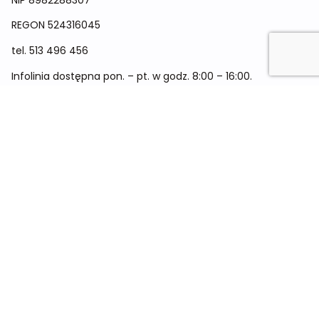
NIP 8982288307
REGON
524316045
tel.
513 496 456
Infolinia dostępna pon. – pt. w godz. 8:00 – 16:00.
Menu
Cennik
Dieta dla kobiet
Dieta dla mężczyzn
Dieta dla dzieci
Dieta dla dwóch osób
Dieta dla kobiet w ciąży
Metamorfozy