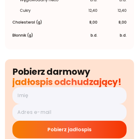
Cukry
12,40
12,40
Cholesterol (g)
8,00
8,00
Błonnik (g)
b.d.
b.d.
Pobierz darmowy
jadłospis odchudzający!