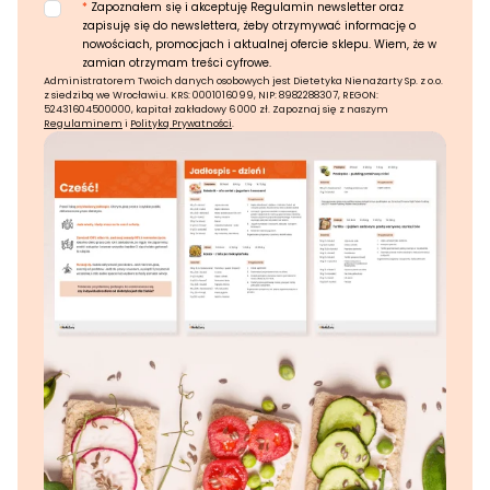
*
Zapoznałem się i akceptuję Regulamin newsletter oraz
zapisuję się do newslettera, żeby otrzymywać informację o
nowościach, promocjach i aktualnej ofercie sklepu. Wiem, że w
zamian otrzymam treści cyfrowe.
Administratorem Twoich danych osobowych jest Dietetyka Nienażarty Sp. z o.o.
z siedzibą we Wrocławiu. KRS: 0001016099, NIP: 8982288307, REGON:
52431604500000, kapitał zakładowy 6 000 zł. Zapoznaj się z naszym
Regulaminem
i
Polityką Prywatności
.