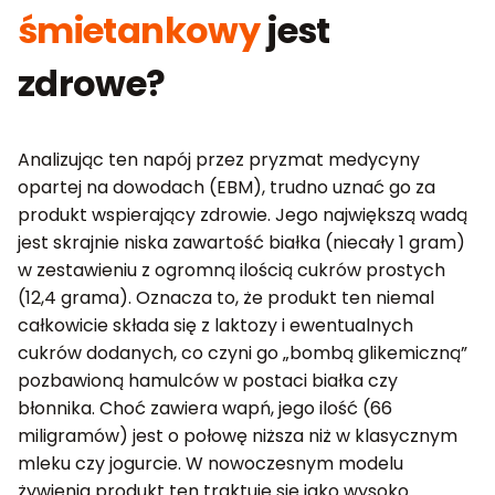
śmietankowy
jest
zdrowe?
Analizując ten napój przez pryzmat medycyny
opartej na dowodach (EBM), trudno uznać go za
produkt wspierający zdrowie. Jego największą wadą
jest skrajnie niska zawartość białka (niecały 1 gram)
w zestawieniu z ogromną ilością cukrów prostych
(12,4 grama). Oznacza to, że produkt ten niemal
całkowicie składa się z laktozy i ewentualnych
cukrów dodanych, co czyni go „bombą glikemiczną”
pozbawioną hamulców w postaci białka czy
błonnika. Choć zawiera wapń, jego ilość (66
miligramów) jest o połowę niższa niż w klasycznym
mleku czy jogurcie. W nowoczesnym modelu
żywienia produkt ten traktuje się jako wysoko