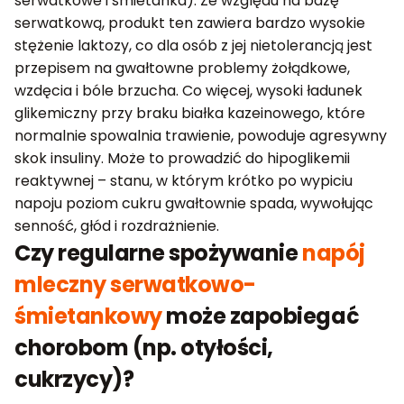
serwatkowe i śmietanka). Ze względu na bazę
serwatkową, produkt ten zawiera bardzo wysokie
stężenie laktozy, co dla osób z jej nietolerancją jest
przepisem na gwałtowne problemy żołądkowe,
wzdęcia i bóle brzucha. Co więcej, wysoki ładunek
glikemiczny przy braku białka kazeinowego, które
normalnie spowalnia trawienie, powoduje agresywny
skok insuliny. Może to prowadzić do hipoglikemii
reaktywnej – stanu, w którym krótko po wypiciu
napoju poziom cukru gwałtownie spada, wywołując
senność, głód i rozdrażnienie.
Czy regularne spożywanie
napój
mleczny serwatkowo-
śmietankowy
może zapobiegać
chorobom (np. otyłości,
cukrzycy)?