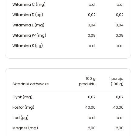
Witamina C (mg)
b.d.
b.d.
Witamina D (μg)
0,02
0,02
Witamina E (mg)
0,04
0,04
Witamina PP (mg)
0,09
0,09
Witamina K (μg)
b.d.
b.d.
100 g
1 porcja
Składniki odżywcze
produktu
(100 g)
Cynk (mg)
0,07
0,07
Fosfor (mg)
40,00
40,00
Jod (μg)
b.d.
b.d.
Magnez (mg)
2,00
2,00