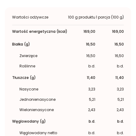
Wartości odżywcze
100 g produktu
1 porcja (100 g)
Wartość energetyczna (kcal)
169,00
169,00
Białka (g)
16,50
16,50
Zwierzęce
16,50
16,50
Roślinne
b.d.
b.d.
Tłuszcze (g)
11,40
11,40
Nasycone
3,23
3,23
Jednonienasycone
5,21
5,21
Wielonienasycone
2,43
2,43
Węglowodany (g)
b.d.
b.d.
Węglowodany netto
b.d.
b.d.