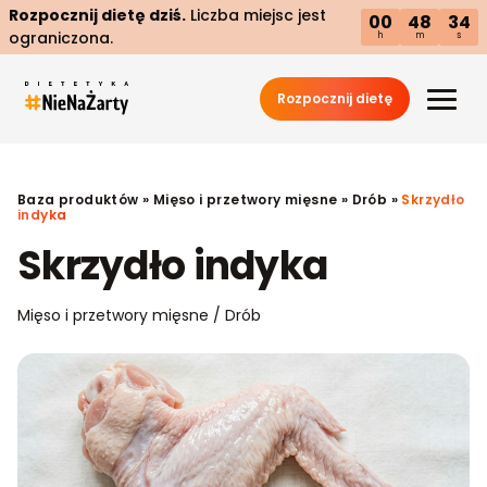
Rozpocznij dietę dziś.
Liczba miejsc jest
00
48
33
ograniczona.
h
m
s
Rozpocznij dietę
Baza produktów
»
Mięso i przetwory mięsne
»
Drób
»
Skrzydło
indyka
Skrzydło indyka
Mięso i przetwory mięsne / Drób