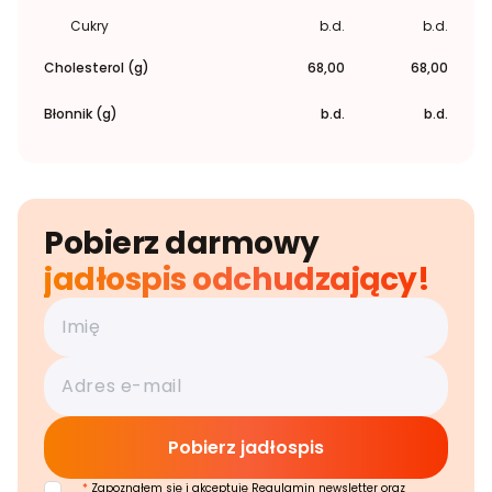
Cukry
b.d.
b.d.
Cholesterol (g)
68,00
68,00
Błonnik (g)
b.d.
b.d.
Pobierz darmowy
jadłospis odchudzający!
*
Zapoznałem się i akceptuję Regulamin newsletter oraz