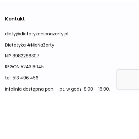
Kontakt
diety@dietetykanienazarty.pl
Dietetyka #NieNaŻarty
NIP 8982288307
REGON
524316045
tel.
513 496 456
Infolinia dostępna pon. – pt. w godz. 8:00 – 16:00.
Menu
Cennik
Dieta dla kobiet