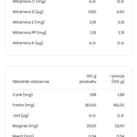
Witamina C (mg)
b.d.
b.d.
Witamina D (μg)
0,50
0,50
Witamina E (mg)
0,15
0,15
Witamina PP (mg)
2,15
2,15
Witamina K (μg)
b.d.
b.d.
100 g
1 porcja
Składniki odżywcze
produktu
(100 g)
Cynk (mg)
1,98
1,98
Fosfor (mg)
182,00
182,00
Jod (μg)
b.d.
b.d.
Magnez (mg)
23,00
23,00
Miedź (mg)
0,04
0,04