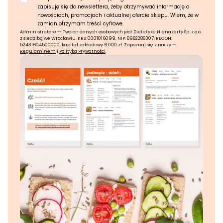
zapisuję się do newslettera, żeby otrzymywać informację o
nowościach, promocjach i aktualnej ofercie sklepu. Wiem, że w
zamian otrzymam treści cyfrowe.
Administratorem Twoich danych osobowych jest Dietetyka Nienażarty Sp. z o.o.
z siedzibą we Wrocławiu. KRS: 0001016099, NIP: 8982288307, REGON:
52431604500000, kapitał zakładowy 6 000 zł. Zapoznaj się z naszym
Regulaminem
i
Polityką Prywatności
.