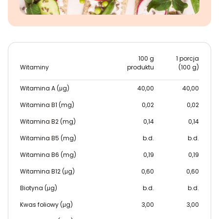
100 g
1 porcja
Witaminy
produktu
(100 g)
Witamina A (μg)
40,00
40,00
Witamina B1 (mg)
0,02
0,02
Witamina B2 (mg)
0,14
0,14
Witamina B5 (mg)
b.d.
b.d.
Witamina B6 (mg)
0,19
0,19
Witamina B12 (μg)
0,60
0,60
Biotyna (μg)
b.d.
b.d.
Kwas foliowy (μg)
3,00
3,00