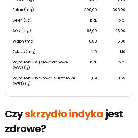
Potas (mg)
308,00
308,00
Selen (μg)
b.d.
b.d.
Sód (mg)
63,00
63,00
Wapń (mg)
6,00
6,00
Żelazo (mg)
1,10
1,10
Wymienniki węglowodanowe
b.d.
b.d.
(WW) (g)
Wymienniki białkowo-tłuszczowe
1,69
1,69
(WBT) (g)
Czy
skrzydło indyka
jest
zdrowe?