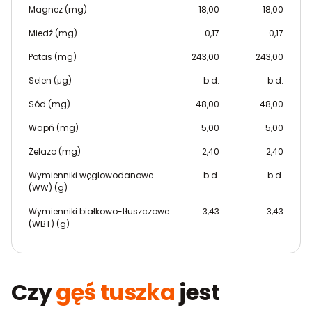
Magnez (mg)
18,00
18,00
Miedź (mg)
0,17
0,17
Potas (mg)
243,00
243,00
Selen (μg)
b.d.
b.d.
Sód (mg)
48,00
48,00
Wapń (mg)
5,00
5,00
Żelazo (mg)
2,40
2,40
Wymienniki węglowodanowe
b.d.
b.d.
(WW) (g)
Wymienniki białkowo-tłuszczowe
3,43
3,43
(WBT) (g)
Czy
gęś tuszka
jest