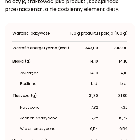
należy ją traktować jako produkt „specjalnego
przeznaczenia”, a nie codzienny element diety.
Wartości odżywcze
100 g produktu
1 porcja (100 g)
Wartość energetyczna (kcal)
343,00
343,00
Białka (g)
14,10
14,10
Zwierzęce
14,10
14,10
Roślinne
b.d.
b.d.
Tłuszcze (g)
31,80
31,80
Nasycone
7,32
7,32
Jednonienasycone
15,72
15,72
Wielonienasycone
6,54
6,54