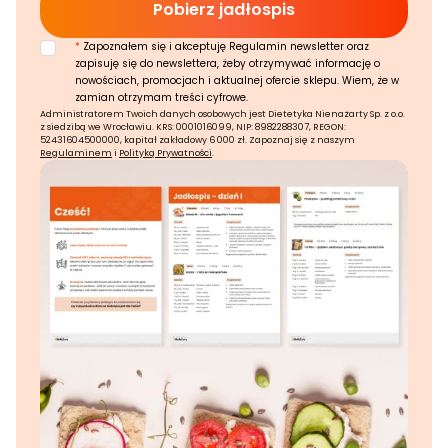
*
Zapoznałem się i akceptuję Regulamin newsletter oraz
zapisuję się do newslettera, żeby otrzymywać informację o
nowościach, promocjach i aktualnej ofercie sklepu. Wiem, że w
zamian otrzymam treści cyfrowe.
Administratorem Twoich danych osobowych jest Dietetyka Nienażarty Sp. z o.o.
z siedzibą we Wrocławiu. KRS: 0001016099, NIP: 8982288307, REGON:
52431604500000, kapitał zakładowy 6 000 zł. Zapoznaj się z naszym
Regulaminem
i
Polityką Prywatności
.