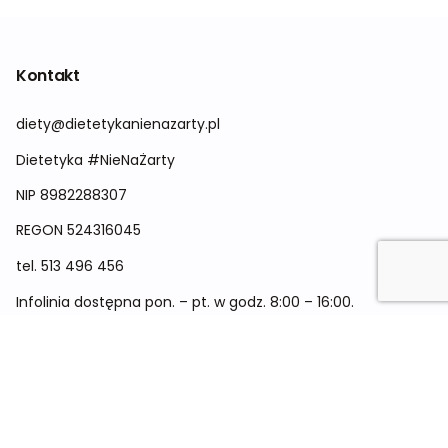
Kontakt
diety@dietetykanienazarty.pl
Dietetyka #NieNaŻarty
NIP 8982288307
REGON
524316045
tel.
513 496 456
Infolinia dostępna pon. – pt. w godz. 8:00 – 16:00.
Menu
Cennik
Dieta dla kobiet