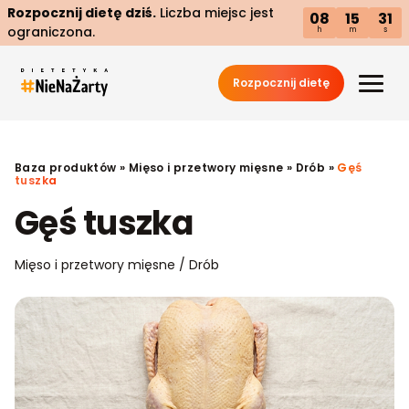
Rozpocznij dietę dziś.
Liczba miejsc jest
08
15
30
ograniczona.
h
m
s
Rozpocznij dietę
Baza produktów
»
Mięso i przetwory mięsne
»
Drób
»
Gęś
tuszka
Gęś tuszka
Mięso i przetwory mięsne / Drób