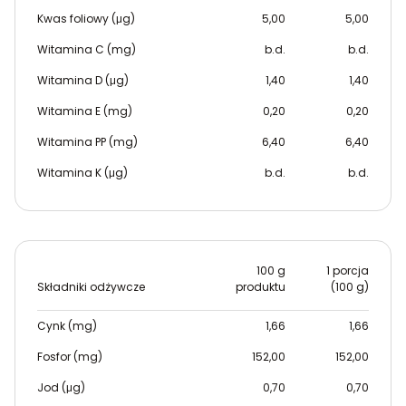
Kwas foliowy (μg)
5,00
5,00
Witamina C (mg)
b.d.
b.d.
Witamina D (μg)
1,40
1,40
Witamina E (mg)
0,20
0,20
Witamina PP (mg)
6,40
6,40
Witamina K (μg)
b.d.
b.d.
100 g
1 porcja
Składniki odżywcze
produktu
(100 g)
Cynk (mg)
1,66
1,66
Fosfor (mg)
152,00
152,00
Jod (μg)
0,70
0,70