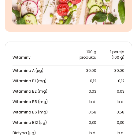
100 g
1 porcja
Witaminy
produktu
(100 g)
Witamina A (μg)
30,00
30,00
Witamina B1 (mg)
0,12
0,12
Witamina B2 (mg)
0,03
0,03
Witamina B5 (mg)
b.d.
b.d.
Witamina B6 (mg)
0,58
0,58
Witamina B12 (μg)
0,30
0,30
Biotyna (μg)
b.d.
b.d.