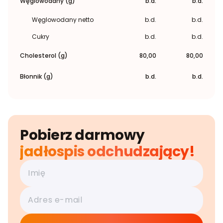
Węglowodany (g)
b.d.
b.d.
Węglowodany netto
b.d.
b.d.
Cukry
b.d.
b.d.
Cholesterol (g)
80,00
80,00
Błonnik (g)
b.d.
b.d.
Pobierz darmowy
jadłospis odchudzający!