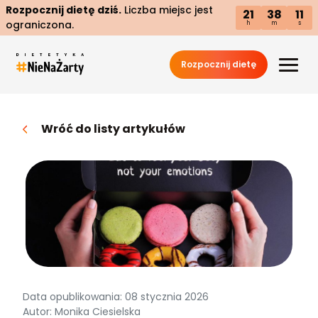
Rozpocznij dietę dziś.
Liczba miejsc jest
21
38
10
ograniczona.
h
m
s
Rozpocznij dietę
Wróć do listy artykułów
Data opublikowania: 08 stycznia 2026
Autor: Monika Ciesielska