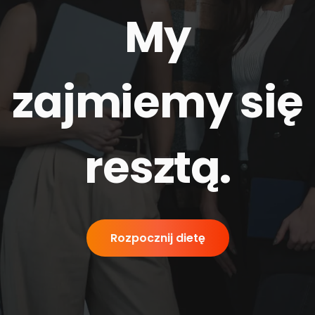
My
zajmiemy się
resztą
.
Rozpocznij dietę