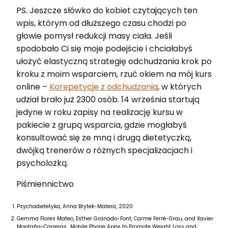
PS. Jeszcze słówko do kobiet czytających ten
wpis, którym od dłuższego czasu chodzi po
głowie pomysł redukcji masy ciała. Jeśli
spodobało Ci się moje podejście i chciałabyś
ułożyć elastyczną strategię odchudzania krok po
kroku z moim wsparciem, rzuć okiem na mój kurs
online –
Korepetycje z odchudzania
, w których
udział brało już 2300 osób. 14 września startują
jedyne w roku zapisy na realizację kursu w
pakiecie z grupą wsparcia, gdzie mogłabyś
konsultować się ze mną i drugą dietetyczką,
dwójką trenerów o różnych specjalizacjach i
psycholożką.
Piśmiennictwo
Psychodietetyka, Anna Brytek-Matera, 2020
Gemma Flores Mateo, Esther Granado-Font, Carme Ferré-Grau, and Xavier
Montaña-Carreras,, Mobile Phone Apps to Promote Weight Loss and