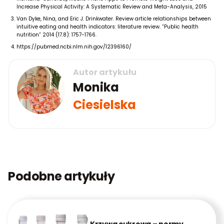
Increase Physical Activity: A Systematic Review and Meta-Analysis, 2015
Van Dyke, Nina, and Eric J. Drinkwater. Review article relationships between
intuitive eating and health indicators: literature review. “Public health
nutrition” 2014 (17.8): 1757-1766.
https://pubmed.ncbi.nlm.nih.gov/12396160/
Autor artykułu
Monika
Ciesielska
Podobne artykuły
Krzywa cukrowa – normy.