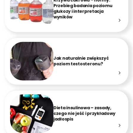
Przebieg badania poziomu
glukozy i interpretacja
wyników
Jak naturalnie zwiększyć
poziom testosteronu?
Dieta insulinowa – zasady,
czego nie jeść i przykładowy
jadłospis