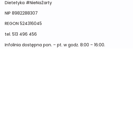
Dietetyka #NieNaŻarty
NIP 8982288307
REGON
524316045
tel.
513 496 456
Infolinia dostępna pon. – pt. w godz. 8:00 – 16:00.
Menu
Cennik
Dieta dla kobiet
Dieta dla mężczyzn
Dieta dla dzieci
Dieta dla dwóch osób
Dieta dla kobiet w ciąży