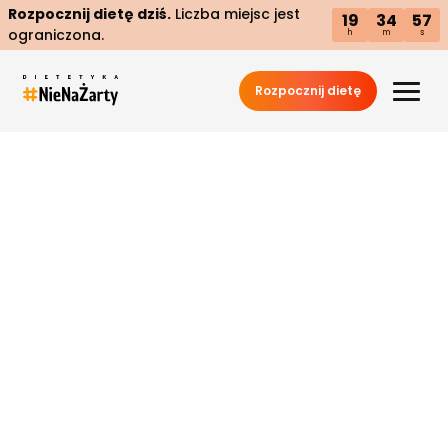
Rozpocznij dietę dziś.
Liczba miejsc jest
19
34
57
ograniczona.
h
m
s
Rozpocznij dietę