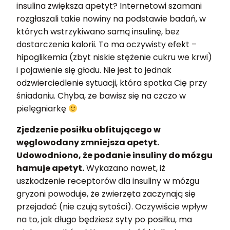
insulina zwiększa apetyt? Internetowi szamani
rozgłaszali takie nowiny na podstawie badań, w
których wstrzykiwano samą insulinę, bez
dostarczenia kalorii. To ma oczywisty efekt –
hipoglikemia (zbyt niskie stężenie cukru we krwi)
i pojawienie się głodu. Nie jest to jednak
odzwierciedlenie sytuacji, która spotka Cię przy
śniadaniu. Chyba, że bawisz się na czczo w
pielęgniarkę
Zjedzenie posiłku obfitującego w
węglowodany zmniejsza apetyt.
Udowodniono, że podanie insuliny do mózgu
hamuje apetyt.
Wykazano nawet, iż
uszkodzenie receptorów dla insuliny w mózgu
gryzoni powoduje, że zwierzęta zaczynają się
przejadać (nie czują sytości). Oczywiście wpływ
na to, jak długo będziesz syty po posiłku, ma