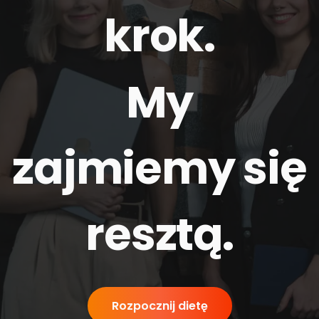
krok.
My
zajmiemy się
resztą
.
Rozpocznij dietę