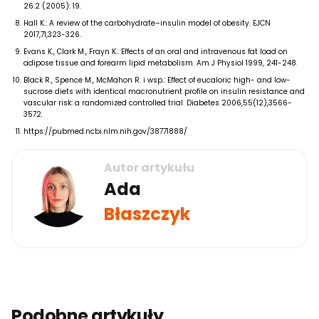
26.2 (2005): 19.
Hall K.: A review of the carbohydrate–insulin model of obesity. EJCN
2017,71,323-326.
Evans K., Clark M., Frayn K.: Effects of an oral and intravenous fat load on
adipose tissue and forearm lipid metabolism. Am J Physiol 1999, 241-248.
Black R., Spence M., McMahon R. i wsp.: Effect of eucaloric high- and low-
sucrose diets with identical macronutrient profile on insulin resistance and
vascular risk: a randomized controlled trial. Diabetes 2006,55(12),3566-
3572.
https://pubmed.ncbi.nlm.nih.gov/38771888/
Autor artykułu
Ada
Błaszczyk
Podobne artykuły