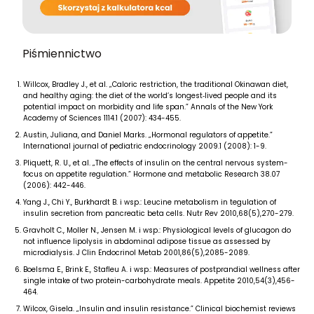
Piśmiennictwo
Willcox, Bradley J., et al. „Caloric restriction, the traditional Okinawan diet,
and healthy aging: the diet of the world’s longest‐lived people and its
potential impact on morbidity and life span.” Annals of the New York
Academy of Sciences 1114.1 (2007): 434-455.
Austin, Juliana, and Daniel Marks. „Hormonal regulators of appetite.”
International journal of pediatric endocrinology 2009.1 (2008): 1-9.
Pliquett, R. U., et al. „The effects of insulin on the central nervous system-
focus on appetite regulation.” Hormone and metabolic Research 38.07
(2006): 442-446.
Yang J., Chi Y., Burkhardt B. i wsp.: Leucine metabolism in tegulation of
insulin secretion from pancreatic beta cells. Nutr Rev 2010,68(5),270-279.
Gravholt C., Moller N., Jensen M. i wsp.: Physiological levels of glucagon do
not influence lipolysis in abdominal adipose tissue as assessed by
microdialysis. J Clin Endocrinol Metab 2001,86(5),2085-2089.
Boelsma E., Brink E., Stafleu A. i wsp.: Measures of postprandial wellness after
single intake of two protein-carbohydrate meals. Appetite 2010,54(3),456-
464.
Wilcox, Gisela. „Insulin and insulin resistance.” Clinical biochemist reviews