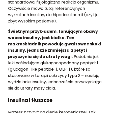
standardowa, fizjologiczna reakcja organizmu.
Oczywiście mowa tutaj referencyjnych
wyrzutach insuliny, nie hiperinsulinemii (czyli jej
zbyt wysokim poziomie).
Świetnym przykładem, tonującym obawy
wobec insuliny, jest białko. Ten
makroskładnik powoduje gwałtowne skoki
insuliny, jednakże zmniejsza apetyt i
przyczynia się do utraty wagi.
Podobnie jak
leki naśladujące glukagonopodobny peptyd-1
(glucagon-like peptide-1, GLP-1), które są
stosowane w terapii cukrzycy typu 2 – nasilają
wydzielanie insuliny, jednocześnie przyczyniając
się do utraty masy ciała.
Insulina i tłuszcze
Możesz przytyć na diecie ketogenicznej. Tak,