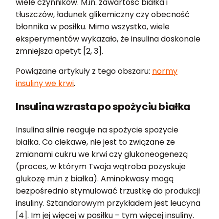
wiele czynników. M.in. zawartość białka i
tłuszczów, ładunek glikemiczny czy obecność
błonnika w posiłku. Mimo wszystko, wiele
eksperymentów wykazało, że insulina doskonale
zmniejsza apetyt [2, 3].
Powiązane artykuły z tego obszaru:
normy
insuliny we krwi
.
Insulina wzrasta po spożyciu białka
Insulina silnie reaguje na spożycie spożycie
białka. Co ciekawe, nie jest to związane ze
zmianami cukru we krwi czy glukoneogenezą
(proces, w którym Twoja wątroba pozyskuje
glukozę m.in z białka). Aminokwasy mogą
bezpośrednio stymulować trzustkę do produkcji
insuliny. Sztandarowym przykładem jest leucyna
[4]. Im jej więcej w posiłku – tym więcej insuliny.