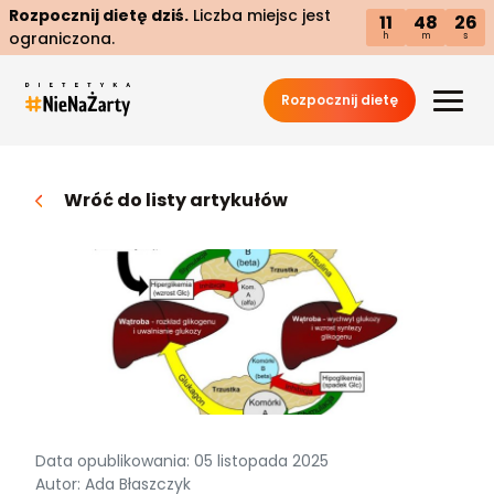
Rozpocznij dietę dziś.
Liczba miejsc jest
11
48
25
ograniczona.
h
m
s
Rozpocznij dietę
Wróć do listy artykułów
Data opublikowania: 05 listopada 2025
Autor: Ada Błaszczyk