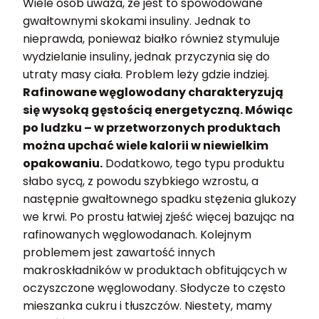
Wiele osób uważa, że jest to spowodowane
gwałtownymi skokami insuliny. Jednak to
nieprawda, ponieważ białko również stymuluje
wydzielanie insuliny, jednak przyczynia się do
utraty masy ciała. Problem leży gdzie indziej.
Rafinowane węglowodany charakteryzują
się wysoką gęstością energetyczną. Mówiąc
po ludzku – w przetworzonych produktach
można upchać wiele kalorii w niewielkim
opakowaniu.
Dodatkowo, tego typu produktu
słabo sycą, z powodu szybkiego wzrostu, a
następnie gwałtownego spadku stężenia glukozy
we krwi. Po prostu łatwiej zjeść więcej bazując na
rafinowanych węglowodanach. Kolejnym
problemem jest zawartość innych
makroskładników w produktach obfitujących w
oczyszczone węglowodany. Słodycze to często
mieszanka cukru i tłuszczów. Niestety, mamy