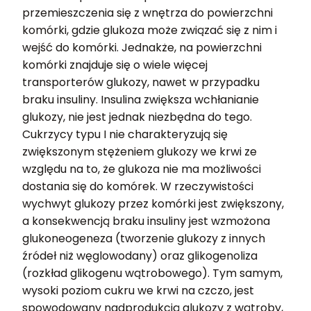
przemieszczenia się z wnętrza do powierzchni
komórki, gdzie glukoza może związać się z nim i
wejść do komórki. Jednakże, na powierzchni
komórki znajduje się o wiele więcej
transporterów glukozy, nawet w przypadku
braku insuliny. Insulina zwiększa wchłanianie
glukozy, nie jest jednak niezbędna do tego.
Cukrzycy typu I nie charakteryzują się
zwiększonym stężeniem glukozy we krwi ze
względu na to, że glukoza nie ma możliwości
dostania się do komórek. W rzeczywistości
wychwyt glukozy przez komórki jest zwiększony,
a konsekwencją braku insuliny jest wzmożona
glukoneogeneza (tworzenie glukozy z innych
źródeł niż węglowodany) oraz glikogenoliza
(rozkład glikogenu wątrobowego). Tym samym,
wysoki poziom cukru we krwi na czczo, jest
spowodowany nadprodukcją glukozy z wątroby,