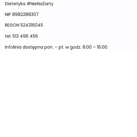
Dietetyka #NieNaŻarty
NIP 8982288307
REGON
524316045
tel.
513 496 456
Infolinia dostępna pon. – pt. w godz. 8:00 – 16:00.
Menu
Cennik
Dieta dla kobiet
Dieta dla mężczyzn
Dieta dla dzieci
Dieta dla dwóch osób
Dieta dla kobiet w ciąży