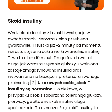
Skoki insuliny
Wydzielanie insuliny z trzustki występuje w
dwóch fazach. Pierwsza z nich przebiega
gwałtownie. Trzustka już ~2 minuty od momentu
wzrostu stężenia cukru we krwi uwalnia insulinę.
Trwa to około 10 minut. Druga faza trwa tak
długo, jak wzrasta stężenie glukozy. Uwolniona
zostaje zmagazynowana insulina oraz
wytwarzana na bieżąco z prekursora zwanego
proinsuliną [7].
U zdrowych osób „skoki”
insuliny są normalne.
Co ciekawe, w
przypadku osób z zaburzoną tolerancją glukozy,
pierwszy, gwałtowny skok insuliny ulega
upośledzeniu. To oznacza, że „skoki” insuliny to