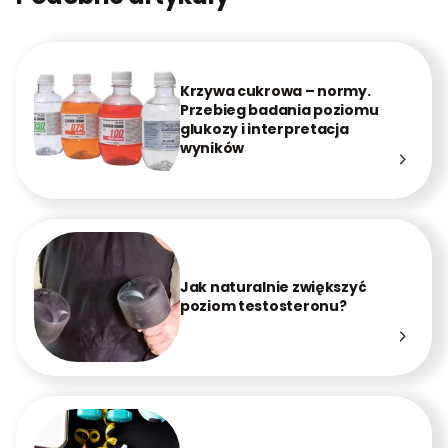
Krzywa cukrowa – normy.
Przebieg badania poziomu
glukozy i interpretacja
wyników
Jak naturalnie zwiększyć
poziom testosteronu?