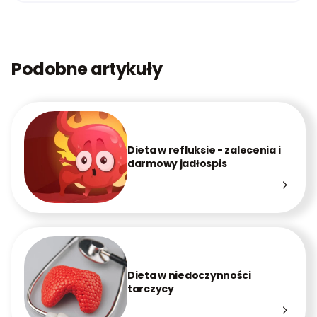
Podobne artykuły
Dieta w refluksie - zalecenia i
darmowy jadłospis
Dieta w niedoczynności
tarczycy