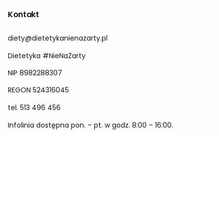
Kontakt
diety@dietetykanienazarty.pl
Dietetyka #NieNaŻarty
NIP 8982288307
REGON
524316045
tel.
513 496 456
Infolinia dostępna pon. – pt. w godz. 8:00 – 16:00.
Menu
Cennik
Dieta dla kobiet
Dieta dla mężczyzn