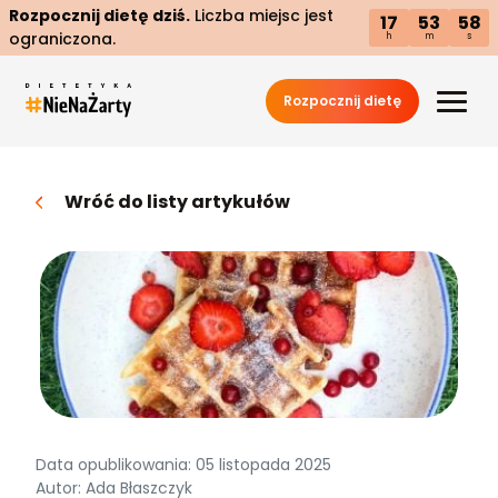
Rozpocznij dietę dziś.
Liczba miejsc jest
17
53
57
ograniczona.
h
m
s
Rozpocznij dietę
Wróć do listy artykułów
Data opublikowania: 05 listopada 2025
Autor: Ada Błaszczyk