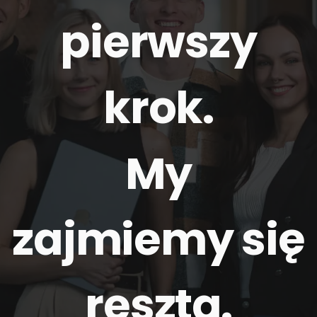
pierwszy
krok.
My
zajmiemy się
resztą
.