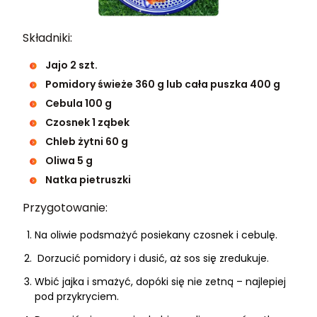
Składniki:
Jajo 2 szt.
Pomidory świeże 360 g lub cała puszka 400 g
Cebula 100 g
Czosnek 1 ząbek
Chleb żytni 60 g
Oliwa 5 g
Natka pietruszki
Przygotowanie:
Na oliwie podsmażyć posiekany czosnek i cebulę.
Dorzucić pomidory i dusić, aż sos się zredukuje.
Wbić jajka i smażyć, dopóki się nie zetną – najlepiej
pod przykryciem.