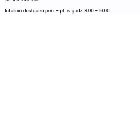
Infolinia dostępna pon. – pt. w godz. 8:00 – 16:00.
Menu
Cennik
Dieta dla kobiet
Dieta dla mężczyzn
Dieta dla dzieci
Dieta dla dwóch osób
Dieta dla kobiet w ciąży
Metamorfozy
Sklep
Kontakt