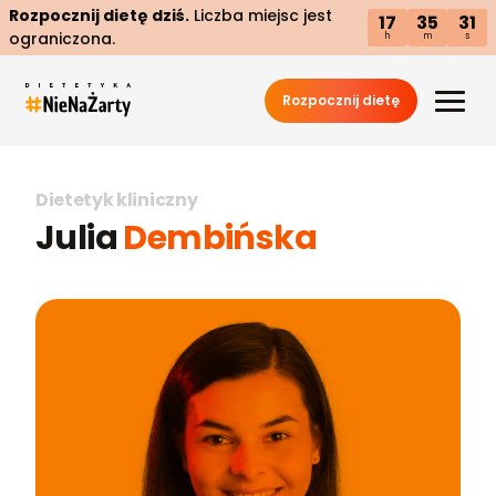
Rozpocznij dietę dziś.
Liczba miejsc jest
17
35
30
ograniczona.
h
m
s
Rozpocznij dietę
Dietetyk kliniczny
Julia
Dembińska