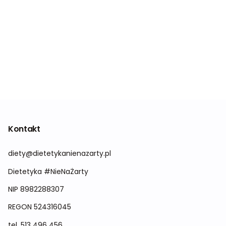
Kontakt
diety@dietetykanienazarty.pl
Dietetyka #NieNaŻarty
NIP 8982288307
REGON
524316045
tel.
513 496 456