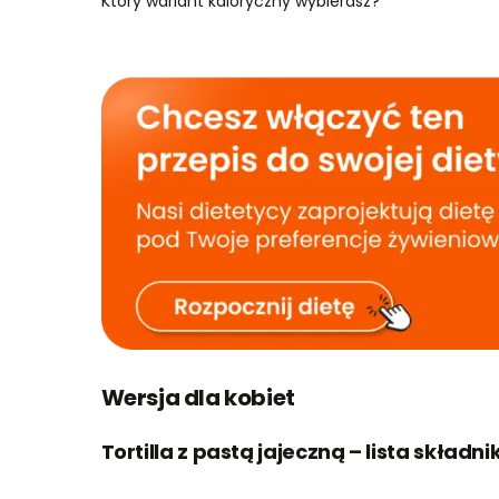
Który wariant kaloryczny wybierasz?
Wersja dla kobiet
Tortilla z pastą jajeczną – lista składn