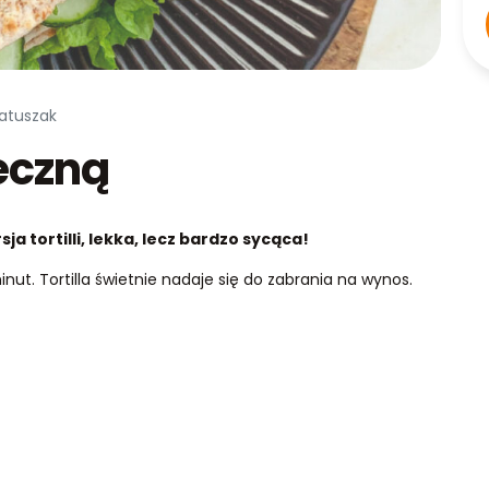
Matuszak
jeczną
ja tortilli, lekka, lecz bardzo sycąca!
nut. Tortilla świetnie nadaje się do zabrania na wynos.