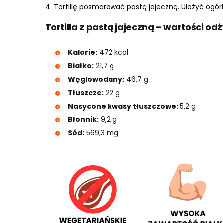
Tortillę posmarować pastą jajeczną. Ułożyć ogórk
Tortilla z pastą jajeczną – wartości od
Kalorie:
472 kcal
Białko:
21,7 g
Węglowodany:
46,7 g
Tłuszcze:
22 g
Nasycone kwasy tłuszczowe:
5,2 g
Błonnik:
9,2 g
Sód:
569,3 mg