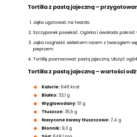
Tortilla z pastą jajeczną – przygotowa
Jajka ugotować na twardo.
Szczypiorek posiekać. Ogórka i awokado pokroić w
Jajka rozgnieść widelcem razem z twarogiem wę
pieprzem.
Tortillę posmarować pastą jajeczną. Ułożyć ogórk
Tortilla z pastą jajeczną – wartości o
Kalorie:
646 kcal
Białko:
33,1 g
Węglowodany:
51 g
Tłuszcze:
35,5 g
Nasycone kwasy tłuszczowe:
7,4 g
Błonnik:
9,3 g
Sód:
648,1 mg