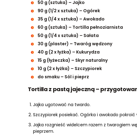
50 g (sztuka) – Jajko
90 g (1/2 x sztuka) – Ogórek
35 g (1/4 x sztuka) – Awokado
60 g (sztuka) – Tortilla pełnoziarnista
50 g (1/4 x sztuka) – Sałata
30 g (plaster) – Twaróg wędzony
40 g (2 x łyżka) – Kukurydza
15 g (łyżeczka) – Skyr naturalny
10 g (2 x łyżka) – Szczypiorek
do smaku – Sól i pieprz
Tortilla z pastą jajeczną – przygotowa
Jajka ugotować na twardo.
Szczypiorek posiekać. Ogórka i awokado pokroić w
Jajka rozgnieść widelcem razem z twarogiem wę
pieprzem.