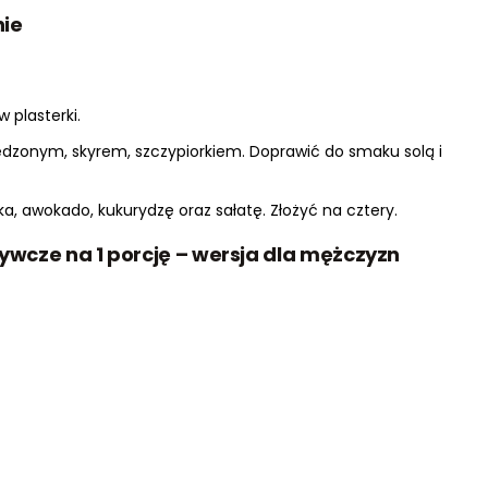
nie
 plasterki.
dzonym, skyrem, szczypiorkiem. Doprawić do smaku solą i
a, awokado, kukurydzę oraz sałatę. Złożyć na cztery.
dżywcze na 1 porcję – wersja dla mężczyzn