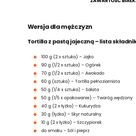
Wersja dla mężczyzn
Tortilla z pastą jajeczną – lista składn
100 g (2 x sztuka) – Jajko
90 g (1/2 x sztuka) – Ogórek
70 g (1/2 x sztuka) – Awokado
60 g (sztuka) – Tortilla pełnoziarnista
50 g (1/4 x sztuka) – Sałata
50 g (1/5 x opakowanie) – Twaróg wędzony
40 g (2 x łyżka) – Kukurydza
30 g (łyżka) – Skyr naturalny
10 g (2 x łyżka) – Szczypiorek
do smaku – Sól i pieprz