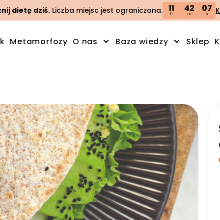
11
42
06
ij dietę dziś.
Liczba miejsc jest ograniczona.
K
h
m
s
ik
Metamorfozy
O nas
Baza wiedzy
Sklep
K