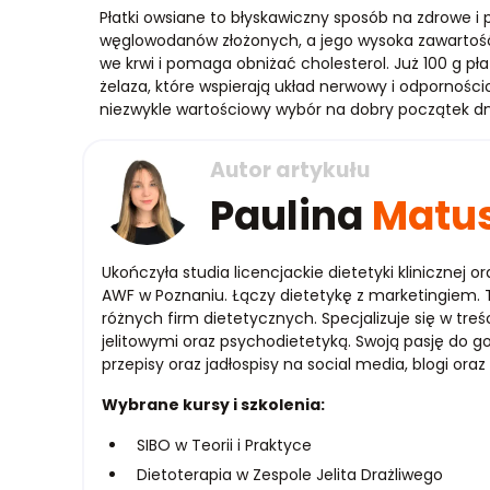
Płatki owsiane to błyskawiczny sposób na zdrowe i
węglowodanów złożonych, a jego wysoka zawartość 
we krwi i pomaga obniżać cholesterol. Już 100 g pł
żelaza, które wspierają układ nerwowy i odporności
niezwykle wartościowy wybór na dobry początek dn
Autor artykułu
Paulina
Matu
Ukończyła studia licencjackie dietetyki klinicznej o
AWF w Poznaniu. Łączy dietetykę z marketingiem. T
różnych firm dietetycznych. Specjalizuje się w t
jelitowymi oraz psychodietetyką. Swoją pasję do g
przepisy oraz jadłospisy na social media, blogi ora
Wybrane kursy i szkolenia:
SIBO w Teorii i Praktyce
Dietoterapia w Zespole Jelita Drażliwego