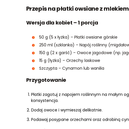
Przepis na płatki owsiane z mlekie
Wersja dla kobiet – 1 porcja
50 g (5 x łyżka) – Płatki owsiane górskie
250 ml (szklanka) – Napój roślinny (migdało
150 g (2 x garść) – Owoce jagodowe (np. jag
15 g (łyżka) – Orzechy laskowe
Szczypta – Cynamon lub wanilia
Przygotowanie
Płatki zagotuj z napojem roślinnym na małym og
konsystencja.
Dodaj owoce i wymieszaj delikatnie.
Podawaj posypane orzechami oraz odrobiną cy