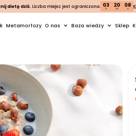
03
20
07
ij dietę dziś.
Liczba miejsc jest ograniczona.
K
h
m
s
ik
Metamorfozy
O nas
Baza wiedzy
Sklep
K