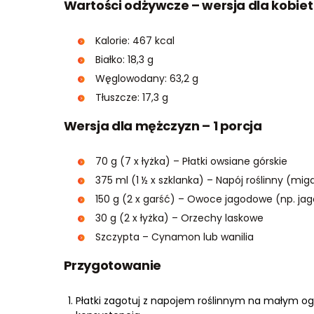
Wartości odżywcze – wersja dla kobiet
Kalorie: 467 kcal
Białko: 18,3 g
Węglowodany: 63,2 g
Tłuszcze: 17,3 g
Wersja dla mężczyzn – 1 porcja
70 g (7 x łyżka) – Płatki owsiane górskie
375 ml (1 ½ x szklanka) – Napój roślinny (mi
150 g (2 x garść) – Owoce jagodowe (np. jag
30 g (2 x łyżka) – Orzechy laskowe
Szczypta – Cynamon lub wanilia
Przygotowanie
Płatki zagotuj z napojem roślinnym na małym og