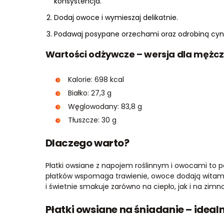
konsystencja.
Dodaj owoce i wymieszaj delikatnie.
Podawaj posypane orzechami oraz odrobiną cy
Wartości odżywcze – wersja dla mężc
Kalorie: 698 kcal
Białko: 27,3 g
Węglowodany: 83,8 g
Tłuszcze: 30 g
Dlaczego warto?
Płatki owsiane z napojem roślinnym i owocami to po
płatków wspomaga trawienie, owoce dodają witamin 
i świetnie smakuje zarówno na ciepło, jak i na zimno
Płatki owsiane na śniadanie – idea