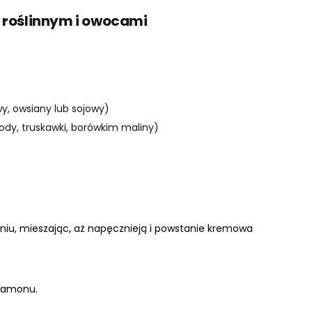
m roślinnym i owocami
wy, owsiany lub sojowy)
ody, truskawki, borówkim maliny)
niu, mieszając, aż napęcznieją i powstanie kremowa
namonu.