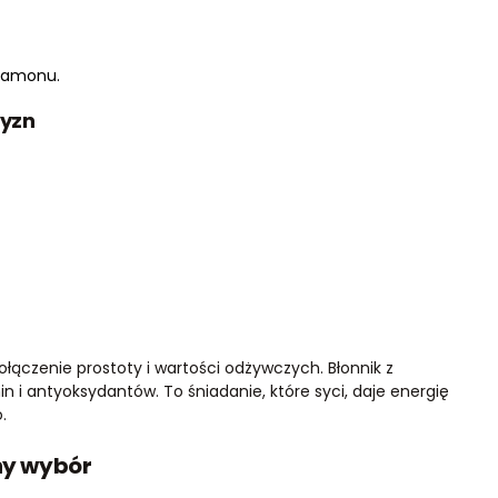
namonu.
zyzn
łączenie prostoty i wartości odżywczych. Błonnik z
i antyoksydantów. To śniadanie, które syci, daje energię
.
lny wybór