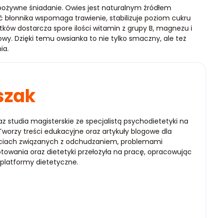
 pożywne śniadanie. Owies jest naturalnym źródłem
błonnika wspomaga trawienie, stabilizuje poziom cukru
atków dostarcza spore ilości witamin z grupy B, magnezu i
owy. Dzięki temu owsianka to nie tylko smaczny, ale też
ia.
szak
raz studia magisterskie ze specjalistą psychodietetyki na
worzy treści edukacyjne oraz artykuły blogowe dla
reściach związanych z odchudzaniem, problemami
otowania oraz dietetyki przełożyła na pracę, opracowując
z platformy dietetyczne.