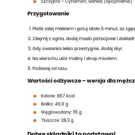
Szczypta – Cynamon, wanilia (opcjonalnie)
Przygotowanie
Płatki zalej mlekiem i gotuj około 5 minut, aż zgęs
Zdejmij z ognia, dodaj masło pistacjowe i dokład
Gdy owsianka lekko przestygnie, dodaj skyr.
Na wierzchu ułóż maliny i skrop miodem.
Podawaj od razu.
Wartości odżywcze – wersja dla mężc
Kalorie: 867 kcal
Białko: 46,9 g
Węglowodany: 115 g
Tłuszcze: 28,3 g
Dobre składniki to podstawa!