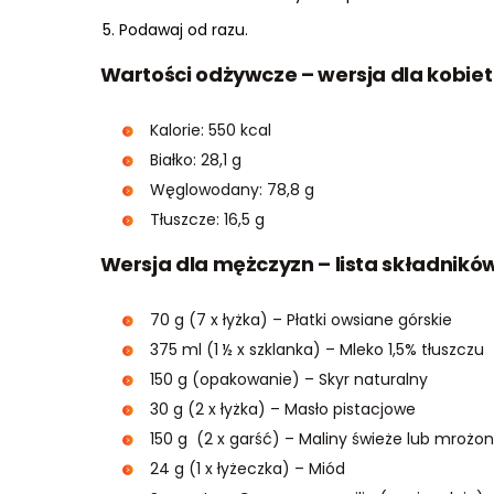
Podawaj od razu.
Wartości odżywcze – wersja dla kobiet
Kalorie: 550 kcal
Białko: 28,1 g
Węglowodany: 78,8 g
Tłuszcze: 16,5 g
Wersja dla mężczyzn – lista składników
70 g (7 x łyżka) – Płatki owsiane górskie
375 ml (1 ½ x szklanka) – Mleko 1,5% tłuszczu
150 g (opakowanie) – Skyr naturalny
30 g (2 x łyżka) – Masło pistacjowe
150 g (2 x garść) – Maliny świeże lub mrożo
24 g (1 x łyżeczka) – Miód