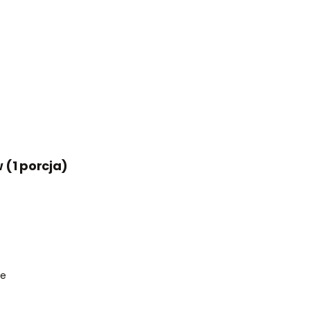
 (1 porcja)
ne