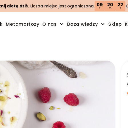
09
20
21
ij dietę dziś.
Liczba miejsc jest ograniczona.
K
h
m
s
ik
Metamorfozy
O nas
Baza wiedzy
Sklep
K