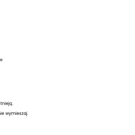
ne
tnieją.
nie wymieszaj.