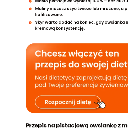
Masło pistacjowe wybieraj 100% – bez cukru
Maliny możesz użyć świeże lub mrożone, a p
liofilizowane.
Skyr warto dodać na koniec, gdy owsianka n
kremową konsystencję.
Przepis na pistacjową owsiankę z 