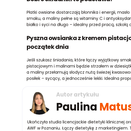
Płatki owsiane dostarczają błonnika i energii, masł
smaku, a maliny pełne są witaminy C i antyoksydant
białko i syci na długo – idealny przed pracą, szkołą
Pyszna owsianka z kremem pistac
początek dnia
Jeśli szukasz śniadania, które łączy wyjątkowy sm
pistacjowym i malinami będzie strzałem w dziesiąt
a maliny przełamują słodycz nutą świeżej kwasow
posiłek – sycący, a jednocześnie lekki. Idealna pro
Autor artykułu
Paulina
Matu
Ukończyła studia licencjackie dietetyki klinicznej o
AWF w Poznaniu. Łączy dietetykę z marketingiem. T