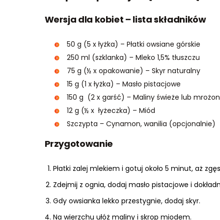
Wersja dla kobiet – lista składników
50 g (5 x łyżka) – Płatki owsiane górskie
250 ml (szklanka) – Mleko 1,5% tłuszczu
75 g (½ x opakowanie) – Skyr naturalny
15 g (1 x łyżka) – Masło pistacjowe
150 g (2 x garść) – Maliny świeże lub mrożo
12 g (½ x łyżeczka) – Miód
Szczypta – Cynamon, wanilia (opcjonalnie)
Przygotowanie
Płatki zalej mlekiem i gotuj około 5 minut, aż zgęs
Zdejmij z ognia, dodaj masło pistacjowe i dokład
Gdy owsianka lekko przestygnie, dodaj skyr.
Na wierzchu ułóż maliny i skrop miodem.