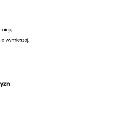
tnieją.
nie wymieszaj.
zyzn