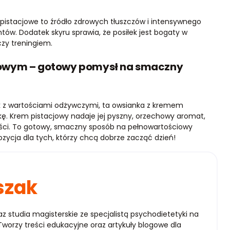
o pistacjowe to źródło zdrowych tłuszczów i intensywnego
ów. Dodatek skyru sprawia, że posiłek jest bogaty w
 czy treningiem.
jowym – gotowy pomysł na smaczny
ak z wartościami odżywczymi, ta owsianka z kremem
kę. Krem pistacjowy nadaje jej pyszny, orzechowy aromat,
ości. To gotowy, smaczny sposób na pełnowartościowy
pozycja dla tych, którzy chcą dobrze zacząć dzień!
szak
raz studia magisterskie ze specjalistą psychodietetyki na
worzy treści edukacyjne oraz artykuły blogowe dla