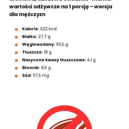
wartości odżywcze na 1 porcję – wersja
dla mężczyzn
Kalorie:
622 kcal
Białko:
27,7 g
Węglowodany:
101,5 g
Tłuszcze:
18 g
Nasycone kwasy tłuszczowe:
4,1 g
Błonnik:
8,5 g
Sód:
117,5 mg