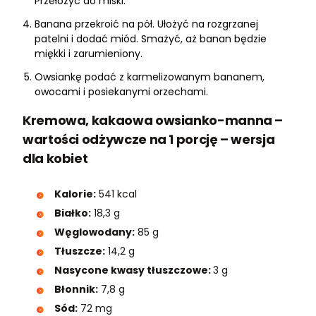
Przełożyć do miski.
Banana przekroić na pół. Ułożyć na rozgrzanej
patelni i dodać miód. Smażyć, aż banan będzie
miękki i zarumieniony.
Owsiankę podać z karmelizowanym bananem,
owocami i posiekanymi orzechami.
Kremowa, kakaowa owsianko-manna –
wartości odżywcze na 1 porcję – wersja
dla kobiet
Kalorie:
541 kcal
Białko:
18,3 g
Węglowodany:
85 g
Tłuszcze:
14,2 g
Nasycone kwasy tłuszczowe:
3 g
Błonnik:
7,8 g
Sód:
72 mg