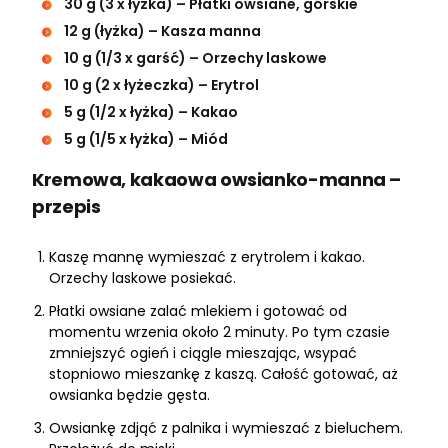
30 g (3 x łyżka) – Płatki owsiane, górskie
12 g (łyżka) – Kasza manna
10 g (1/3 x garść) – Orzechy laskowe
10 g (2 x łyżeczka) – Erytrol
5 g (1/2 x łyżka) – Kakao
5 g (1/5 x łyżka) – Miód
Kremowa, kakaowa owsianko-manna –
przepis
Kaszę mannę wymieszać z erytrolem i kakao.
Orzechy laskowe posiekać.
Płatki owsiane zalać mlekiem i gotować od
momentu wrzenia około 2 minuty. Po tym czasie
zmniejszyć ogień i ciągle mieszając, wsypać
stopniowo mieszankę z kaszą. Całość gotować, aż
owsianka będzie gęsta.
Owsiankę zdjąć z palnika i wymieszać z bieluchem.