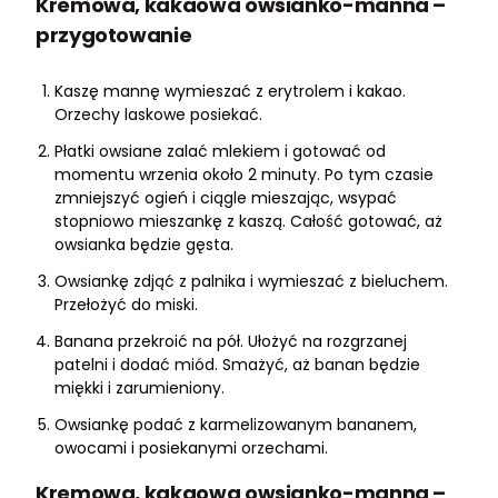
Kremowa, kakaowa owsianko-manna –
przygotowanie
Kaszę mannę wymieszać z erytrolem i kakao.
Orzechy laskowe posiekać.
Płatki owsiane zalać mlekiem i gotować od
momentu wrzenia około 2 minuty. Po tym czasie
zmniejszyć ogień i ciągle mieszając, wsypać
stopniowo mieszankę z kaszą. Całość gotować, aż
owsianka będzie gęsta.
Owsiankę zdjąć z palnika i wymieszać z bieluchem.
Przełożyć do miski.
Banana przekroić na pół. Ułożyć na rozgrzanej
patelni i dodać miód. Smażyć, aż banan będzie
miękki i zarumieniony.
Owsiankę podać z karmelizowanym bananem,
owocami i posiekanymi orzechami.
Kremowa, kakaowa owsianko-manna –