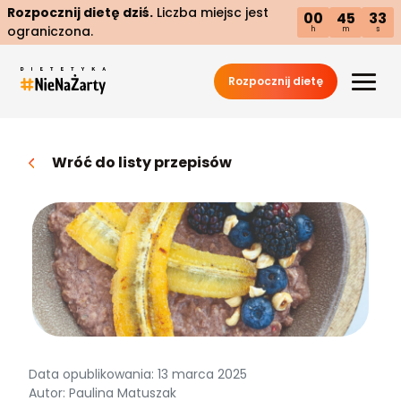
Rozpocznij dietę dziś.
Liczba miejsc jest
00
45
32
ograniczona.
h
m
s
Rozpocznij dietę
Wróć do listy przepisów
Data opublikowania: 13 marca 2025
Autor: Paulina Matuszak