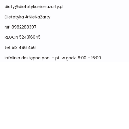
diety@dietetykanienazarty.pl
Dietetyka #NieNaŻarty
NIP 8982288307
REGON
524316045
tel.
513 496 456
Infolinia dostępna pon. – pt. w godz. 8:00 – 16:00.
Menu
Cennik
Dieta dla kobiet
Dieta dla mężczyzn
Dieta dla dzieci
Dieta dla dwóch osób