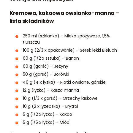
Kremowa, kakaowa owsianko-manna –
lista składników
250 ml (szklanka) – Mleko spożywcze, 1,5%
tłuszczu
100 g (2/3 x opakowanie) – Serek lekki Bieluch
60 g (1/2 x sztuka) – Banan
60 g (garść) – Jeżyny
50 g (garść) – Borówki
40 g (4 x łyżka) – Płatki owsiane, górskie
12 g (łyżka) – Kasza manna
10 g (1/3 x garść) – Orzechy laskowe
10 g (2 x łyżeczka) – Erytrol
5 g (1/2 x łyżka) – Kakao
5 g (1/5 x łyżka) – Miód