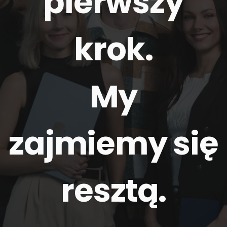
pierwszy
krok.
My
zajmiemy się
resztą
.