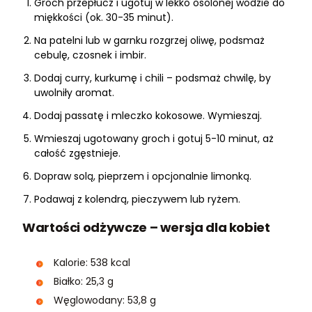
Groch przepłucz i ugotuj w lekko osolonej wodzie do
miękkości (ok. 30-35 minut).
Na patelni lub w garnku rozgrzej oliwę, podsmaż
cebulę, czosnek i imbir.
Dodaj curry, kurkumę i chili – podsmaż chwilę, by
uwolniły aromat.
Dodaj passatę i mleczko kokosowe. Wymieszaj.
Wmieszaj ugotowany groch i gotuj 5-10 minut, aż
całość zgęstnieje.
Dopraw solą, pieprzem i opcjonalnie limonką.
Podawaj z kolendrą, pieczywem lub ryżem.
Wartości odżywcze – wersja dla kobiet
Kalorie: 538 kcal
Białko: 25,3 g
Węglowodany: 53,8 g