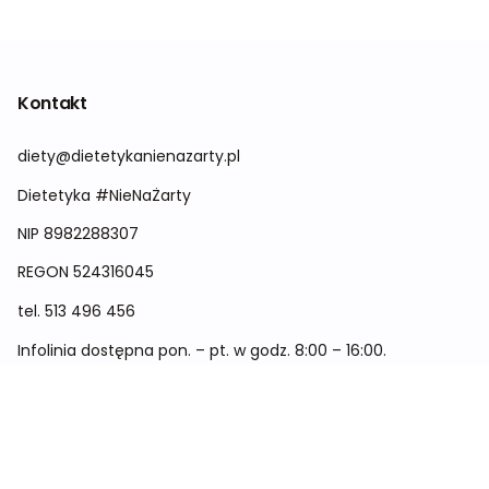
Kontakt
diety@dietetykanienazarty.pl
Dietetyka #NieNaŻarty
NIP 8982288307
REGON
524316045
tel.
513 496 456
Infolinia dostępna pon. – pt. w godz. 8:00 – 16:00.
Menu
Cennik