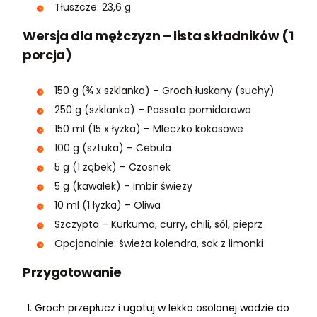
Tłuszcze: 23,6 g
Wersja dla mężczyzn – lista składników (1
porcja)
150 g (¾ x szklanka) – Groch łuskany (suchy)
250 g (szklanka) – Passata pomidorowa
150 ml (15 x łyżka) – Mleczko kokosowe
100 g (sztuka) – Cebula
5 g (1 ząbek) – Czosnek
5 g (kawałek) – Imbir świeży
10 ml (1 łyżka) – Oliwa
Szczypta – Kurkuma, curry, chili, sól, pieprz
Opcjonalnie: świeża kolendra, sok z limonki
Przygotowanie
Groch przepłucz i ugotuj w lekko osolonej wodzie do