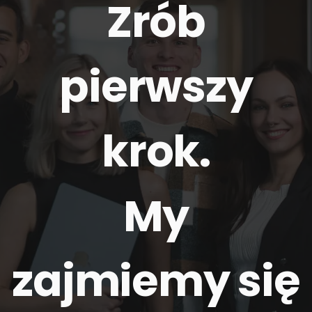
Zrób
pierwszy
krok.
My
zajmiemy się