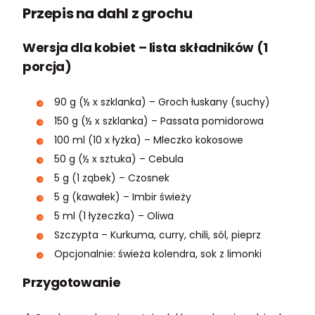
Przepis na dahl z grochu
Wersja dla kobiet – lista składników (1
porcja)
90 g (½ x szklanka) – Groch łuskany (suchy)
150 g (½ x szklanka) – Passata pomidorowa
100 ml (10 x łyżka) – Mleczko kokosowe
50 g (½ x sztuka) – Cebula
5 g (1 ząbek) – Czosnek
5 g (kawałek) – Imbir świeży
5 ml (1 łyżeczka) – Oliwa
Szczypta – Kurkuma, curry, chili, sól, pieprz
Opcjonalnie: świeża kolendra, sok z limonki
Przygotowanie