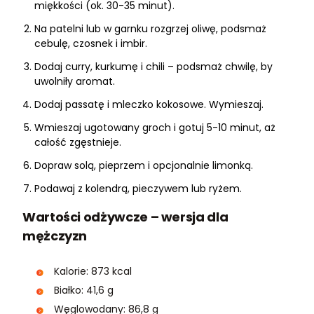
miękkości (ok. 30-35 minut).
Na patelni lub w garnku rozgrzej oliwę, podsmaż
cebulę, czosnek i imbir.
Dodaj curry, kurkumę i chili – podsmaż chwilę, by
uwolniły aromat.
Dodaj passatę i mleczko kokosowe. Wymieszaj.
Wmieszaj ugotowany groch i gotuj 5-10 minut, aż
całość zgęstnieje.
Dopraw solą, pieprzem i opcjonalnie limonką.
Podawaj z kolendrą, pieczywem lub ryżem.
Wartości odżywcze – wersja dla
mężczyzn
Kalorie: 873 kcal
Białko: 41,6 g
Węglowodany: 86,8 g