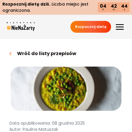
Rozpocznij dietę dziś.
Liczba miejsc jest
04
42
43
ograniczona.
h
m
s
Rozpocznij dietę
Wróć do listy przepisów
Data opublikowania: 08 grudnia 2025
Autor: Paulina Matuszak