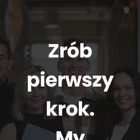
Zrób
pierwszy
krok.
My