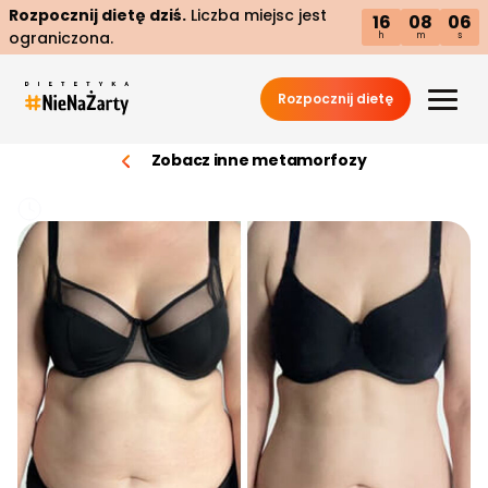
Rozpocznij dietę dziś.
Liczba miejsc jest
16
08
05
ograniczona.
h
m
s
Rozpocznij dietę
Zobacz inne metamorfozy