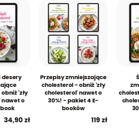
i desery
Przepisy zmniejszające
zające
cholesterol - obniż 'zły
zm
 obniż 'zły
cholesterol' nawet o
cholest
' nawet o
30%! - pakiet 4 E-
chole
ebook
booków
30
34,90
zł
119
zł