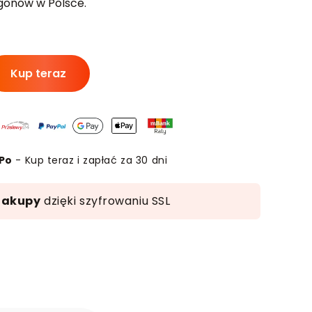
gonów w Polsce.
ość
Kup teraz
iady
niejszające
olesterol
niż
Po
- Kup teraz i zapłać za 30 dni
ły
olesterol'
zakupy
dzięki szyfrowaniu SSL
awet
%!
book