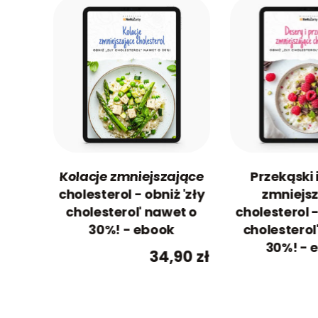
Kolacje zmniejszające
Przekąski 
cholesterol - obniż 'zły
zmniejs
cholesterol' nawet o
cholesterol -
30%! - ebook
cholesterol
30%! - 
34,90
zł