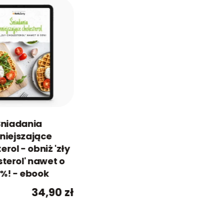
Śniadania
niejszające
erol - obniż 'zły
sterol' nawet o
%! - ebook
34,90
zł