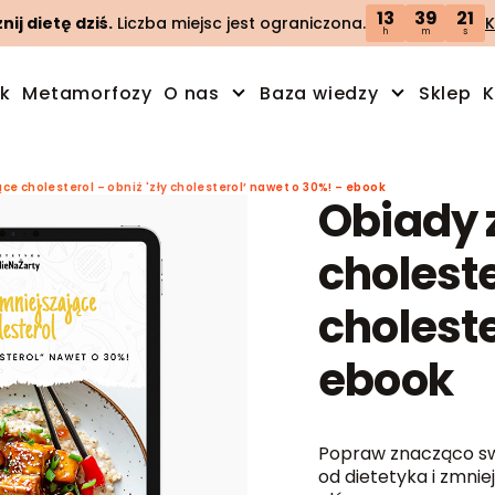
13
39
20
ij dietę dziś.
Liczba miejsc jest ograniczona.
K
h
m
s
ik
Metamorfozy
O nas
Baza wiedzy
Sklep
K
e cholesterol – obniż 'zły cholesterol’ nawet o 30%! – ebook
Obiady 
choleste
choleste
ebook
Popraw znacząco sw
od dietetyka i zmnie