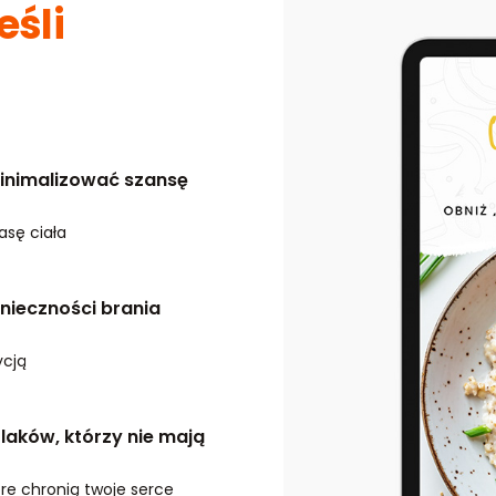
eśli
zminimalizować szansę
asę ciała
onieczności brania
ycją
laków, którzy nie mają
e chronią twoje serce