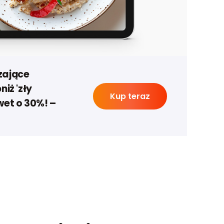
zające
niż 'zły
Kup teraz
wet o 30%! –