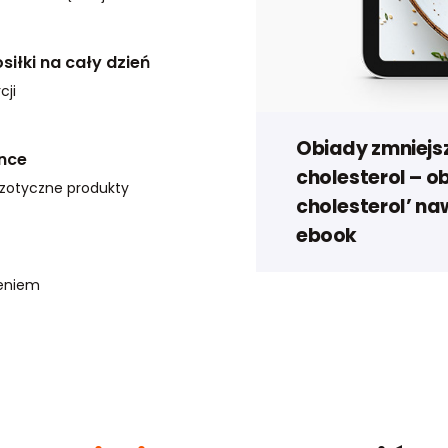
łki na cały dzień
cji
Obiady zmniejs
once
cholesterol – ob
gzotyczne produkty
cholesterol’ na
ebook
zeniem