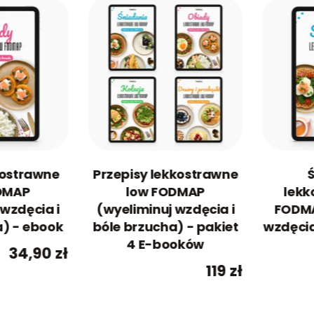
kostrawne
Przepisy lekkostrawne
DMAP
low FODMAP
lekk
 wzdęcia i
(wyeliminuj wzdęcia i
FODMA
a) - ebook
bóle brzucha) - pakiet
wzdęcia
4 E-booków
34,90
zł
119
zł