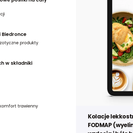
cji
i Biedronce
gzotyczne produkty
h w składniki
j komfort trawienny
Kolacje lekkos
FODMAP (wyelim