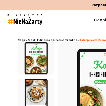
Rozpoczn
Cenn
Sklep
»
Ebooki kulinarne z przepisami online
»
Kolacje lekkostraw