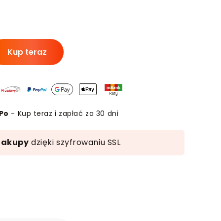
ość
Kup teraz
lacje
kkostrawne
w
ODMAP
yeliminuj
Po
- Kup teraz i zapłać za 30 dni
dęcia
zakupy
dzięki szyfrowaniu SSL
le
zucha)
book