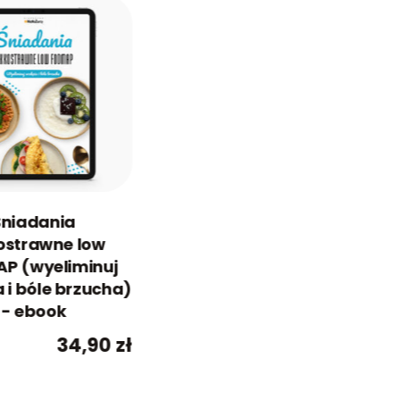
Śniadania
ostrawne low
P (wyeliminuj
 i bóle brzucha)
- ebook
34,90
zł