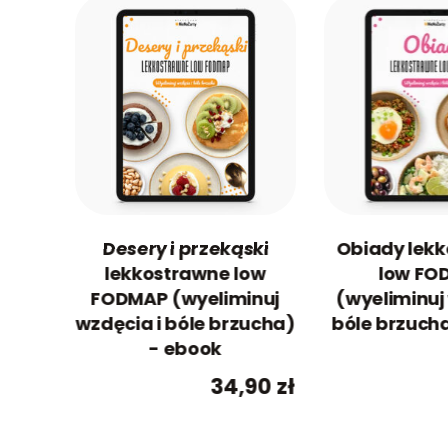
Desery i przekąski
Obiady lek
lekkostrawne low
low FO
FODMAP (wyeliminuj
(wyeliminuj
wzdęcia i bóle brzucha)
bóle brzuch
- ebook
34,90
zł