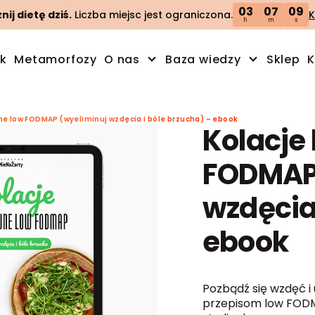
03
07
07
ij dietę dziś.
Liczba miejsc jest ograniczona.
K
h
m
s
ik
Metamorfozy
O nas
Baza wiedzy
Sklep
K
ne low FODMAP (wyeliminuj wzdęcia i bóle brzucha) – ebook
Kolacje
FODMAP 
wzdęcia 
ebook
Pozbądź się wzdęć i 
przepisom low FODM