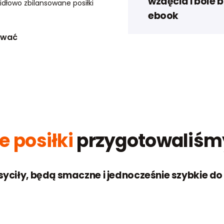
wzdęcia i bóle 
idłowo zbilansowane posiłki
ebook
ować
e posiłki
przygotowaliśmy
 syciły, będą smaczne i jednocześnie szybkie d