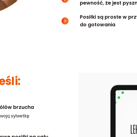
pewność, że jest pysz
Posiłki są proste w pr
do gotowania
eśli:
bólów brzucha
swoją sylwetkę
we posiłki na cały