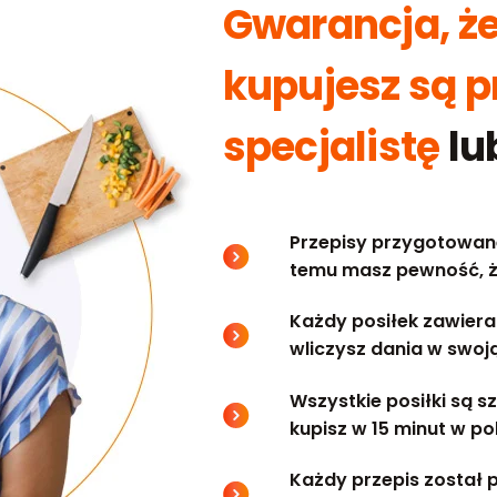
Gwarancja, że
kupujesz są 
specjalistę
lu
Przepisy przygotowane
temu masz pewność, ż
Każdy posiłek zawiera
wliczysz dania w swoją
Wszystkie posiłki są 
kupisz w 15 minut w po
Każdy przepis został 