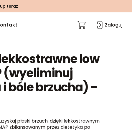
up teraz
ontakt
Zaloguj
 lekkostrawne low
(wyeliminuj
i bóle brzucha) -
uzyskaj płaski brzuch, dzięki lekkostrawnym
AP zbilansowanym przez dietetyka po