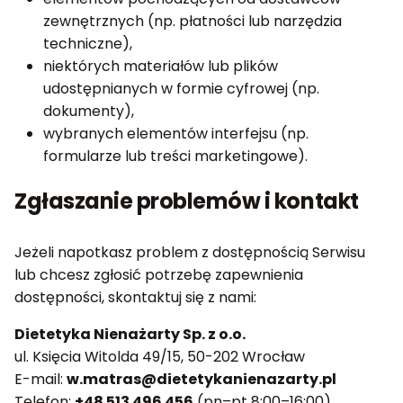
zewnętrznych (np. płatności lub narzędzia
techniczne),
niektórych materiałów lub plików
udostępnianych w formie cyfrowej (np.
dokumenty),
wybranych elementów interfejsu (np.
formularze lub treści marketingowe).
Zgłaszanie problemów i kontakt
Jeżeli napotkasz problem z dostępnością Serwisu
lub chcesz zgłosić potrzebę zapewnienia
dostępności, skontaktuj się z nami:
Dietetyka Nienażarty Sp. z o.o.
ul. Księcia Witolda 49/15, 50-202 Wrocław
E-mail:
w.matras@dietetykanienazarty.pl
Telefon:
+48 513 496 456
(pn–pt 8:00–16:00)