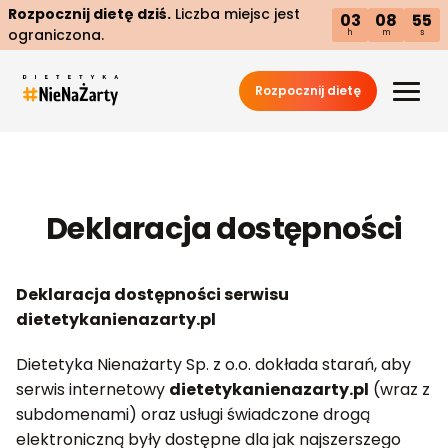
Rozpocznij dietę dziś.
Liczba miejsc jest
03
08
54
ograniczona.
h
m
s
Rozpocznij dietę
Deklaracja dostępności
Deklaracja dostępności serwisu
dietetykanienazarty.pl
Dietetyka Nienażarty Sp. z o.o. dokłada starań, aby
serwis internetowy
dietetykanienazarty.pl
(wraz z
subdomenami) oraz usługi świadczone drogą
elektroniczną były dostępne dla jak najszerszego