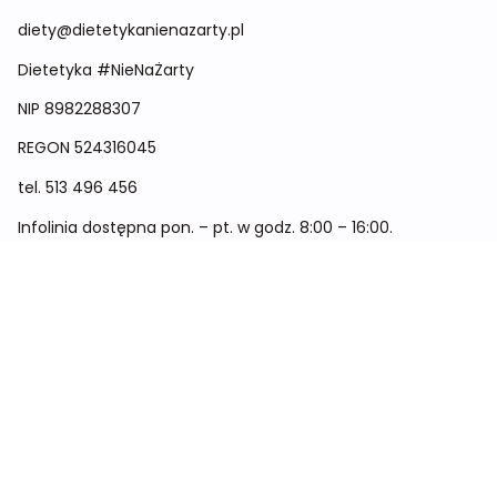
diety@dietetykanienazarty.pl
Dietetyka #NieNaŻarty
NIP 8982288307
REGON
524316045
tel.
513 496 456
Infolinia dostępna pon. – pt. w godz. 8:00 – 16:00.
Menu
Cennik
Dieta dla kobiet
Dieta dla mężczyzn
Dieta dla dzieci
Dieta dla dwóch osób